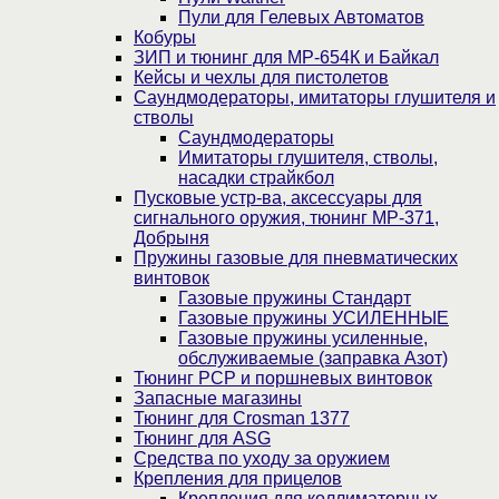
Пули для Гелевых Автоматов
Кобуры
ЗИП и тюнинг для МР-654К и Байкал
Кейсы и чехлы для пистолетов
Саундмодераторы, имитаторы глушителя и
стволы
Саундмодераторы
Имитаторы глушителя, стволы,
насадки страйкбол
Пусковые устр-ва, аксессуары для
сигнального оружия, тюнинг МР-371,
Добрыня
Пружины газовые для пневматических
винтовок
Газовые пружины Стандарт
Газовые пружины УСИЛЕННЫЕ
Газовые пружины усиленные,
обслуживаемые (заправка Азот)
Тюнинг PCP и поршневых винтовок
Запасные магазины
Тюнинг для Crosman 1377
Тюнинг для ASG
Средства по уходу за оружием
Крепления для прицелов
Крепления для коллиматорных