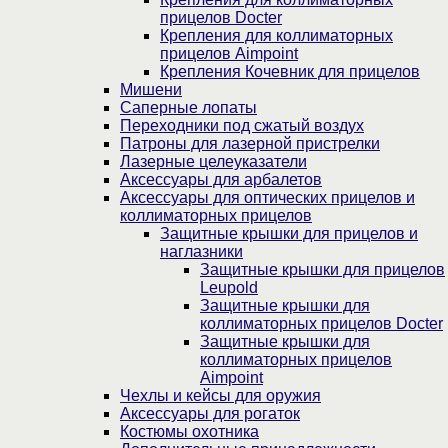
прицелов Docter
Крепления для коллиматорных
прицелов Aimpoint
Крепления Кочевник для прицелов
Мишени
Саперные лопаты
Переходники под сжатый воздух
Патроны для лазерной пристрелки
Лазерные целеуказатели
Аксессуары для арбалетов
Аксессуары для оптических прицелов и
коллиматорных прицелов
Защитные крышки для прицелов и
наглазники
Защитные крышки для прицелов
Leupold
Защитные крышки для
коллиматорных прицелов Docter
Защитные крышки для
коллиматорных прицелов
Aimpoint
Чехлы и кейсы для оружия
Аксессуары для рогаток
Костюмы охотника