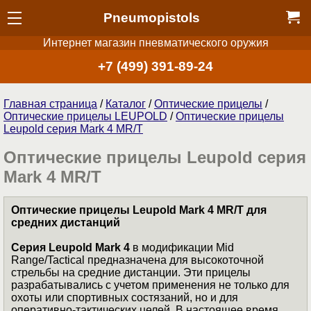
Pneumopistols
Интернет магазин пневматического оружия
+7 (499) 391-89-24
Главная страница
/
Каталог
/
Оптические прицелы
/
Оптические прицелы LEUPOLD
/
Оптические прицелы
Leupold серия Mark 4 MR/T
Оптические прицелы Leupold серия
Mark 4 MR/T
Оптические прицелы Leupold Mark 4 MR/T для
средних дистанций
Серия Leupold Mark 4
в модификации Mid
Range/Tactical предназначена для высокоточной
стрельбы на средние дистанции. Эти прицелы
разрабатывались с учетом применения не только для
охоты или спортивных состязаний, но и для
оперативно-тактических целей. В настоящее время