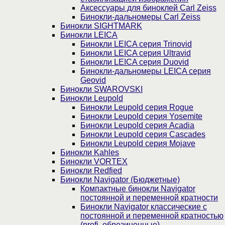
Аксессуары для биноклей Carl Zeiss
Бинокли-дальномеры Carl Zeiss
Бинокли SIGHTMARK
Бинокли LEICA
Бинокли LEICA серия Trinovid
Бинокли LEICA серия Ultravid
Бинокли LEICA серия Duovid
Бинокли-дальномеры LEICA серия
Geovid
Бинокли SWAROVSKI
Бинокли Leupold
Бинокли Leupold серия Rogue
Бинокли Leupold серия Yosemite
Бинокли Leupold серия Acadia
Бинокли Leupold серия Cascades
Бинокли Leupold серия Mojave
Бинокли Kahles
Бинокли VORTEX
Бинокли Redfied
Бинокли Navigator (Бюджетные)
Компактные бинокли Navigator
постоянной и переменной кратности
Бинокли Navigator классические с
постоянной и переменной кратностью
(profi, обрезиненные)