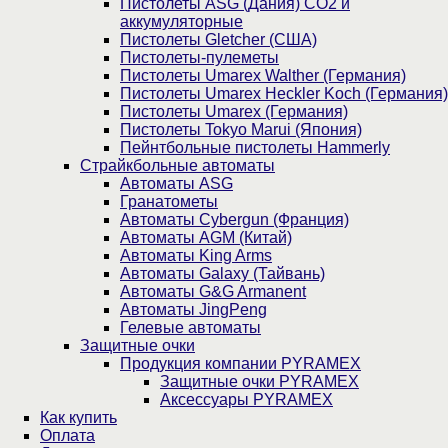
Пистолеты ASG (Дания) CO2 и
аккумуляторные
Пистолеты Gletcher (США)
Пистолеты-пулеметы
Пистолеты Umarex Walther (Германия)
Пистолеты Umarex Heckler Koch (Германия)
Пистолеты Umarex (Германия)
Пистолеты Tokyo Marui (Япония)
Пейнтбольные пистолеты Hammerly
Страйкбольные автоматы
Автоматы ASG
Гранатометы
Автоматы Cybergun (Франция)
Автоматы AGM (Китай)
Автоматы King Arms
Автоматы Galaxy (Тайвань)
Автоматы G&G Armanent
Автоматы JingPeng
Гелевые автоматы
Защитные очки
Продукция компании PYRAMEX
Защитные очки PYRAMEX
Аксессуары PYRAMEX
Как купить
Оплата