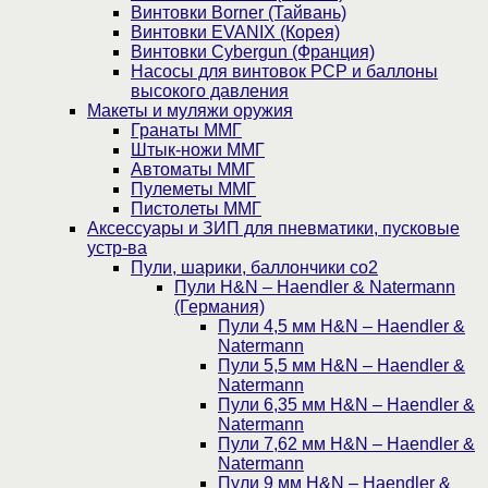
Винтовки Borner (Тайвань)
Винтовки EVANIX (Корея)
Винтовки Cybergun (Франция)
Насосы для винтовок PCP и баллоны
высокого давления
Макеты и муляжи оружия
Гранаты ММГ
Штык-ножи ММГ
Автоматы ММГ
Пулеметы ММГ
Пистолеты ММГ
Аксессуары и ЗИП для пневматики, пусковые
устр-ва
Пули, шарики, баллончики со2
Пули H&N – Haendler & Natermann
(Германия)
Пули 4,5 мм H&N – Haendler &
Natermann
Пули 5,5 мм H&N – Haendler &
Natermann
Пули 6,35 мм H&N – Haendler &
Natermann
Пули 7,62 мм H&N – Haendler &
Natermann
Пули 9 мм H&N – Haendler &