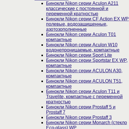
Бинокли Nikon серии Aculon A211
классические с постоянной и
переменной кратностью
Бинокли Nikon серии СF Action EX WP
полевые, водозащищенные,
азотозополненные
Бинокли Nikon серии Aculon T01
компактные
Бинокли Nikon серии Aculon W10
водонепроницаемые, компактные
Бинокли Nikon серии Sport Lite
Бинокли Nikon серии Sportstar EX WP,
компактные
Бинокли Nikon серии ACULON A30,
компактные
Бинокли Nikon серии ACULON Т51,
компактные
Бинокли Nikon серии Aculon T11 и
Travelite, компактные с переменной
кратностью
Бинокли Nikon серии Prostaff 5 и
Prostaff 7
Бинокли Nikon серии Prostaff 3
Бинокли Nikon серии Monarch (стекло
Eco-glass) WP