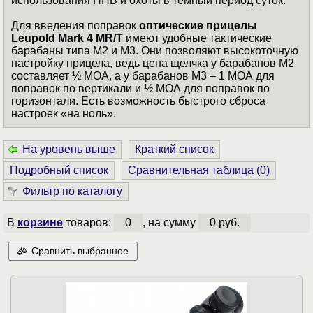
использования ПНВ и охоты в темный период суток.
Для введения поправок
оптические прицелы
Leupold Mark 4 MR/T
имеют удобные тактические
барабаны типа М2 и М3. Они позволяют высокоточную
настройку прицела, ведь цена щелчка у барабанов М2
составляет ½ МОА, а у барабанов М3 – 1 МОА для
поправок по вертикали и ½ МОА для поправок по
горизонтали. Есть возможность быстрого сброса
настроек «на ноль».
На уровень выше
Краткий список
Подробный список
Сравнительная таблица (
0
)
Фильтр по каталогу
В
корзине
товаров:
0
, на сумму
0 руб.
Сравнить выбранное