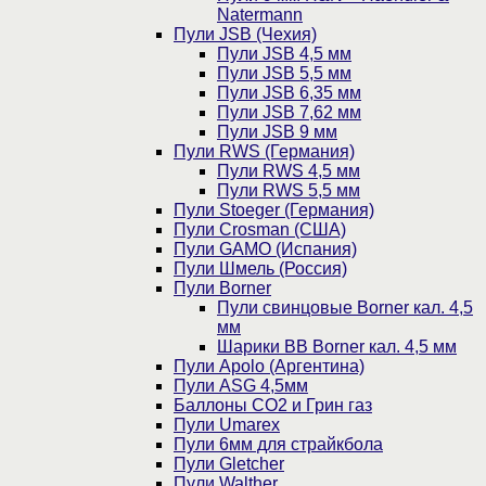
Natermann
Пули JSB (Чехия)
Пули JSB 4,5 мм
Пули JSB 5,5 мм
Пули JSB 6,35 мм
Пули JSB 7,62 мм
Пули JSB 9 мм
Пули RWS (Германия)
Пули RWS 4,5 мм
Пули RWS 5,5 мм
Пули Stoeger (Германия)
Пули Crosman (США)
Пули GAMO (Испания)
Пули Шмель (Россия)
Пули Borner
Пули свинцовые Borner кал. 4,5
мм
Шарики BB Borner кал. 4,5 мм
Пули Apolo (Аргентина)
Пули ASG 4,5мм
Баллоны CO2 и Грин газ
Пули Umarex
Пули 6мм для страйкбола
Пули Gletcher
Пули Walther