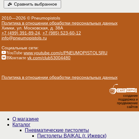
Сравнить выбранное
2010—2026 © Pneumopistols
Политика в отношении обработки персональных данных
Химки, ул. Московская, д. 38А
+7 (499) 391-89-24
,
+7 (985) 523-60-12
info@pneumopistols.ru
Социальные сети:
YouTube
www.youtube.com/c/PNEUMOPISTOLSRU
ВКонтакте
vk.com/club53004480
Политика в отношении обработки персональных данных
создание
поддержка и
продвижение
сайтов
О магазине
Каталог
Пнев­ма­ти­чес­кие пистолеты
Пистолеты BAIKAL (г. Ижевск)