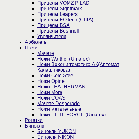
Прицелы VOMZ PILAD
Прицелы Sightmark
Прицелы Leapers
Прицелы EOTech (США)
Прицелы BSA
Прицелы Bushnell
Увеличители
Арбалеты
Ножи
Мачете
Ножи Walther (Umarex)
Ножи Boker и тематика АК(Автомат
Калашникова)
Ножи Cold Steel
Ножи Opinel
Ножи LEATHERMAN
Ножи Mora
Ножи COAST
Мачете Desperado
Ножи метательные
Ножи ELITE FORCE (Umarex)
Рогатки
Бинокли
Бинокли YUKON
Бинокли NIKON