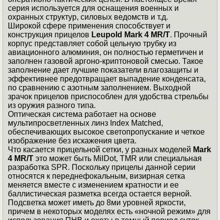
серия используется для оснащения военных и
охранных структур, силовых ведомств и т.д.
Широкой сфере применения способствует и
конструкция прицелов
Leupold Mark 4 MR/T
. Прочный
корпус представляет собой цельную трубку из
авиационного алюминия, он полностью герметичен и
заполнен газовой аргоно-криптоновой смесью. Такое
заполнение дает лучшие показатели влагозащиты и
эффективнее предотвращает выпадение конденсата,
по сравнению с азотным заполнением. Выходной
зрачок прицелов приспособлен для удобства стрельбы
из оружия разного типа.
Оптическая система работает на основе
мультипросветленных линз Index Matched,
обеспечивающих высокое светопропускание и четкое
изображение без искажения цвета.
Что касается прицельной сетки, у разных моделей
Mark
4 MR/T
это может быть MilDot, TMR или специальная
разработка SPR. Поскольку прицелы данной серии
относятся к переднефокальным, визирная сетка
меняется вместе с изменением кратности и ее
баллистическая разметка всегда остается верной.
Подсветка может иметь до 8ми уровней яркости,
причем в некоторых моделях есть «ночной режим» для