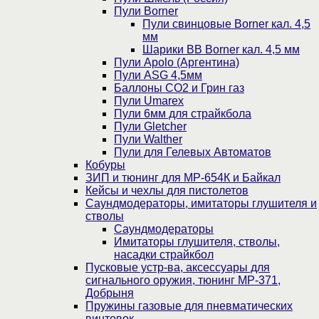
Пули Borner
Пули свинцовые Borner кал. 4,5
мм
Шарики BB Borner кал. 4,5 мм
Пули Apolo (Аргентина)
Пули ASG 4,5мм
Баллоны CO2 и Грин газ
Пули Umarex
Пули 6мм для страйкбола
Пули Gletcher
Пули Walther
Пули для Гелевых Автоматов
Кобуры
ЗИП и тюнинг для МР-654К и Байкал
Кейсы и чехлы для пистолетов
Саундмодераторы, имитаторы глушителя и
стволы
Саундмодераторы
Имитаторы глушителя, стволы,
насадки страйкбол
Пусковые устр-ва, аксессуары для
сигнального оружия, тюнинг МР-371,
Добрыня
Пружины газовые для пневматических
винтовок