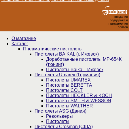
создание
поддержка и
продвижение
сайтов
О магазине
Каталог
Пнев­ма­ти­чес­кие пистолеты
Пистолеты BAIKAL (г. Ижевск)
Доработанные пистолеты МР-654К
(тюнинг)
Пистолеты Baikal - Ижевск
Пистолеты Umarex (Германия)
Пистолеты UMAREX
Пистолеты BERETTA
Пистолеты COLT
Пистолеты HECKLER & KOCH
Пистолеты SMITH & WESSON
Пистолеты WALTHER
Пистолеты ASG (Дания)
Револьверы
Пистолеты
Пистолеты Crosman (США)