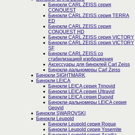
Бинокли CARL ZEISS серия
CONQUEST
Бинокли CARL ZEISS серия TERRA
ED
Бинокли CARL ZEISS серия
CONQUEST HD
Бинокли CARL ZEISS серия VICTORY
Бинокли CARL ZEISS серия VICTORY
SF
Бинокли CARL ZEISS со
стабилизацией изображения
Аксессуары для биноклей Carl Zeiss
Бинокли-дальномеры Carl Zeiss
Бинокли SIGHTMARK
Бинокли LEICA
Бинокли LEICA серия Trinovid
Бинокли LEICA серия Ultravid
Бинокли LEICA серия Duovid
Бинокли-дальномеры LEICA серия
Geovid
Бинокли SWAROVSKI
Бинокли Leupold
Бинокли Leupold серия Rogue
Бинокли Leupold серия Yosemite
Бинокли Leupold серия Acadia