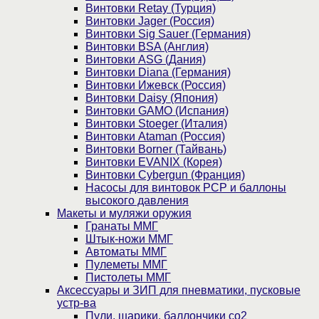
Винтовки Retay (Турция)
Винтовки Jager (Россия)
Винтовки Sig Sauer (Германия)
Винтовки BSA (Англия)
Винтовки ASG (Дания)
Винтовки Diana (Германия)
Винтовки Ижевск (Россия)
Винтовки Daisy (Япония)
Винтовки GAMO (Испания)
Винтовки Stoeger (Италия)
Винтовки Ataman (Россия)
Винтовки Borner (Тайвань)
Винтовки EVANIX (Корея)
Винтовки Cybergun (Франция)
Насосы для винтовок PCP и баллоны
высокого давления
Макеты и муляжи оружия
Гранаты ММГ
Штык-ножи ММГ
Автоматы ММГ
Пулеметы ММГ
Пистолеты ММГ
Аксессуары и ЗИП для пневматики, пусковые
устр-ва
Пули, шарики, баллончики со2