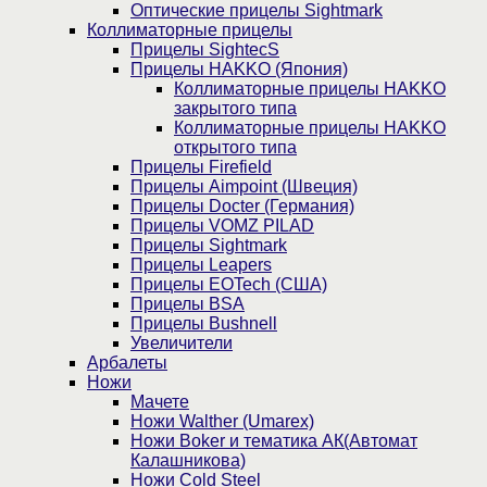
Оптические прицелы Sightmark
Коллиматорные прицелы
Прицелы SightecS
Прицелы HAKKO (Япония)
Коллиматорные прицелы HAKKO
закрытого типа
Коллиматорные прицелы HAKKO
открытого типа
Прицелы Firefield
Прицелы Aimpoint (Швеция)
Прицелы Docter (Германия)
Прицелы VOMZ PILAD
Прицелы Sightmark
Прицелы Leapers
Прицелы EOTech (США)
Прицелы BSA
Прицелы Bushnell
Увеличители
Арбалеты
Ножи
Мачете
Ножи Walther (Umarex)
Ножи Boker и тематика АК(Автомат
Калашникова)
Ножи Cold Steel