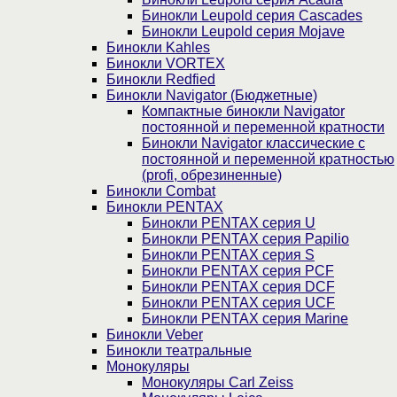
Бинокли Leupold серия Cascades
Бинокли Leupold серия Mojave
Бинокли Kahles
Бинокли VORTEX
Бинокли Redfied
Бинокли Navigator (Бюджетные)
Компактные бинокли Navigator
постоянной и переменной кратности
Бинокли Navigator классические с
постоянной и переменной кратностью
(profi, обрезиненные)
Бинокли Combat
Бинокли PENTAX
Бинокли PENTAX серия U
Бинокли PENTAX серия Papilio
Бинокли PENTAX серия S
Бинокли PENTAX серия PCF
Бинокли PENTAX серия DCF
Бинокли PENTAX серия UCF
Бинокли PENTAX серия Marine
Бинокли Veber
Бинокли театральные
Монокуляры
Монокуляры Carl Zeiss