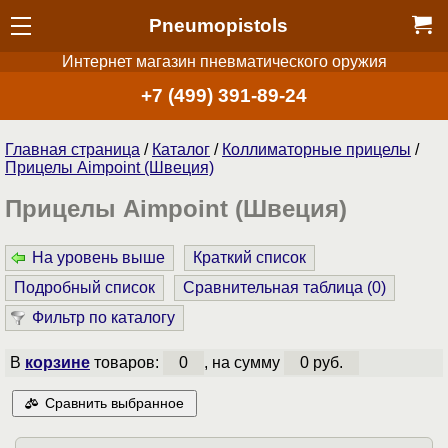
Pneumopistols
Интернет магазин пневматического оружия
+7 (499) 391-89-24
Главная страница
/
Каталог
/
Коллиматорные прицелы
/
Прицелы Aimpoint (Швеция)
Прицелы Aimpoint (Швеция)
На уровень выше
Краткий список
Подробный список
Сравнительная таблица (
0
)
Фильтр по каталогу
В
корзине
товаров:
0
, на сумму
0 руб.
Сравнить выбранное