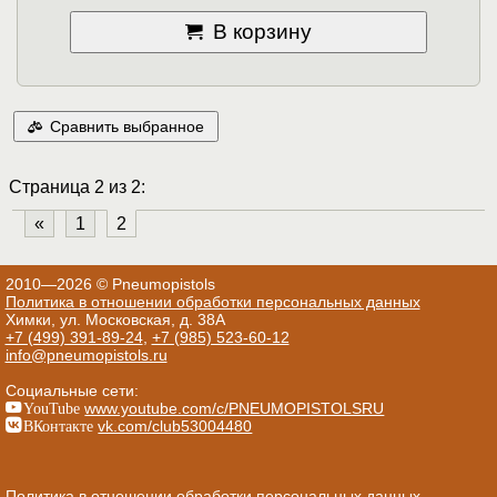
В корзину
Сравнить выбранное
Страница 2 из 2:
«
1
2
2010—2026 © Pneumopistols
Политика в отношении обработки персональных данных
Химки, ул. Московская, д. 38А
+7 (499) 391-89-24
,
+7 (985) 523-60-12
info@pneumopistols.ru
Социальные сети:
YouTube
www.youtube.com/c/PNEUMOPISTOLSRU
ВКонтакте
vk.com/club53004480
Политика в отношении обработки персональных данных