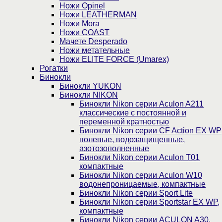
Ножи Opinel
Ножи LEATHERMAN
Ножи Mora
Ножи COAST
Мачете Desperado
Ножи метательные
Ножи ELITE FORCE (Umarex)
Рогатки
Бинокли
Бинокли YUKON
Бинокли NIKON
Бинокли Nikon серии Aculon A211
классические с постоянной и
переменной кратностью
Бинокли Nikon серии СF Action EX WP
полевые, водозащищенные,
азотозополненные
Бинокли Nikon серии Aculon T01
компактные
Бинокли Nikon серии Aculon W10
водонепроницаемые, компактные
Бинокли Nikon серии Sport Lite
Бинокли Nikon серии Sportstar EX WP,
компактные
Бинокли Nikon серии ACULON A30,