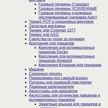
Газовые пружины Стандарт
Газовые пружины УСИЛЕННЫЕ
Газовые пружины усиленные,
обслуживаемые (заправка Азот)
Тюнинг PCP и поршневых винтовок
Запасные магазины
Тюнинг для Crosman 1377
Тюнинг для ASG
Средства по уходу за оружием
Крепления для прицелов
Крепления для коллиматорных
прицелов Docter
Крепления для коллиматорных
прицелов Aimpoint
Крепления Кочевник для прицелов
Мишени
Саперные лопаты
Переходники под сжатый воздух
Патроны для лазерной пристрелки
Лазерные целеуказатели
Аксессуары для арбалетов
Аксессуары для оптических прицелов и
коллиматорных прицелов
Защитные крышки для прицелов и