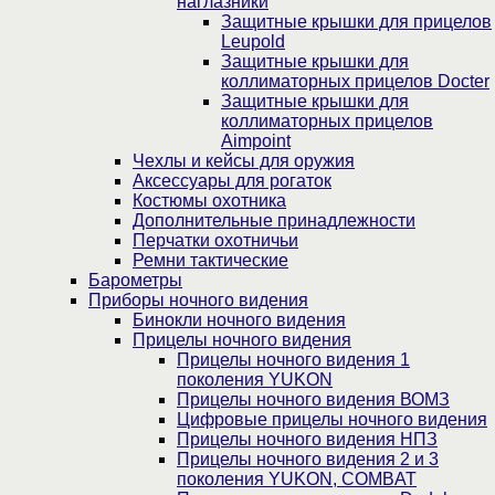
наглазники
Защитные крышки для прицелов
Leupold
Защитные крышки для
коллиматорных прицелов Docter
Защитные крышки для
коллиматорных прицелов
Aimpoint
Чехлы и кейсы для оружия
Аксессуары для рогаток
Костюмы охотника
Дополнительные принадлежности
Перчатки охотничьи
Ремни тактические
Барометры
Приборы ночного видения
Бинокли ночного видения
Прицелы ночного видения
Прицелы ночного видения 1
поколения YUKON
Прицелы ночного видения ВОМЗ
Цифровые прицелы ночного видения
Прицелы ночного видения НПЗ
Прицелы ночного видения 2 и 3
поколения YUKON, COMBAT