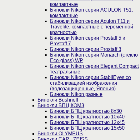
компактные
Бинокли Nikon серии ACULON Т51,
компактные
Бинокли Nikon серии Aculon T11 и
Travelite, компактные с переменной
кратностью
Бинокли Nikon серии Prostaff 5 и
Prostaff 7
Бинокли Nikon серии Prostaff 3
Бинокли Nikon серии Monarch (стекло
Eco-glass) WP
Бинокли Nikon серии Elegant Compact
театральные
Бинокли Nikon серии StabilEyes со
стабилизацией изображения
(водозащищенные, Япония)
Бинокли Nikon разные
Бинокли Bushnell
Бинокли БПЦ КОМЗ
Бинокли БПЦ кратностью 8х30
Бинокли БПЦ кратностью 10х40
Бинокли БПЦ кратностью 12х45
Бинокли БПЦ кратностью 15х50
Бинокли OLYMPUS
Бинокли CARL ZEISS