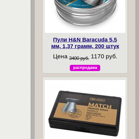
Пули H&N Baracuda 5,5
мм, 1,37 грамм, 200 штук
Цена
1170 руб.
3400 руб.
распродажа