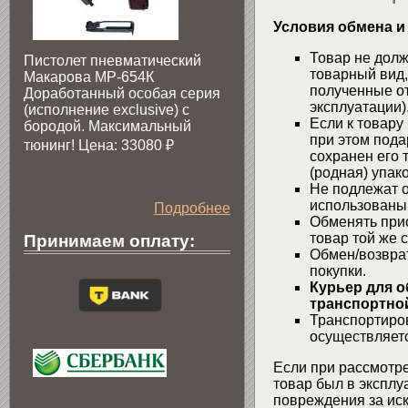
Условия обмена и
Товар не долж
Пистолет пневматический
товарный вид,
Макарова МР-654К
полученные от
Доработанный особая серия
эксплуатации)
(исполнение exclusive) c
Если к товару
бородой. Максимальный
при этом пода
тюнинг! Цена: 33080
₽
сохранен его 
(родная) упако
Не подлежат о
использованы
Подробнее
Обменять при
товар той же 
Принимаем оплату:
Обмен/возвра
покупки.
Курьер для о
транспортной
Транспортиров
осуществляетс
Если при рассмотре
товар был в эксплу
повреждения за ис