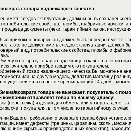
 возврата товара надлежащего качества:
ен иметь следов эксплуатации, должны быть сохранены его
 потребительские свойства, пломбы, фабричные ярлыки, а 
 продавца документы (чеки, гарантийный талон, инструкция
.
 был приложен подарок, он должен быть передан вместе с 
рок также не должен иметь следов эксплуатации, должен б
товарный вид, потребительские свойства, пломбы и фабрич
вка.
бмену и возврату товары надлежащего качества, если они 
 исключительно приобретающим его покупателем.
обретенный товар надлежащего качества Вы можете на ан
стоимости или на другую модель, доплатив магазину разницу
т осуществляется в срок не превышающий 14 дней с момен
бмена/возврата товара не выезжает, покупатель с по
 компании отправляет товар по нашему адресу!
ка (пересылка) изделий для обмена или возврата денег за 
я за счет покупателя, в том числе по гарантийному случаю!
нии Вашего требования о возврате товара будет установле
атации, имеет дефекты (трещины, царапины, сколы, механи
ключением скрытых производственных дефектов), находитс