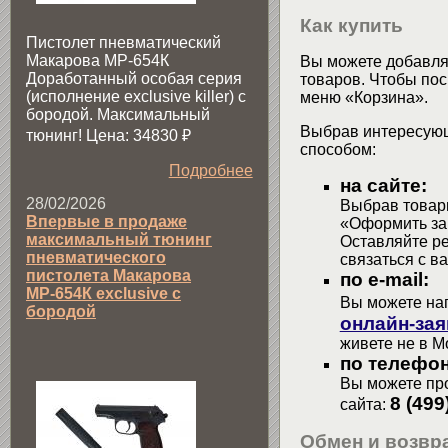
Как купить
Пистолет пневматический
Макарова МР-654К
Вы можете добавлят
Доработанный особая серия
товаров. Чтобы пос
(исполнение exclusive killer) с
меню «Корзина».
бородой. Максимальный
Выбрав интересующ
тюнинг! Цена: 34830
₽
способом:
Подробнее
на сайте:
28/02/2026
Выбрав товары
Впервые в продаже
«Оформить зак
максимальный тюнинг
Оставляйте р
пневматического
связаться с в
пистолета Макарова
по e-mail:
МР-654К exclusive с
Вы можете на
бородой
онлайн-зая
живете не в М
по телефон
Вы можете про
8 (499
сайта:
Обмен и возвра