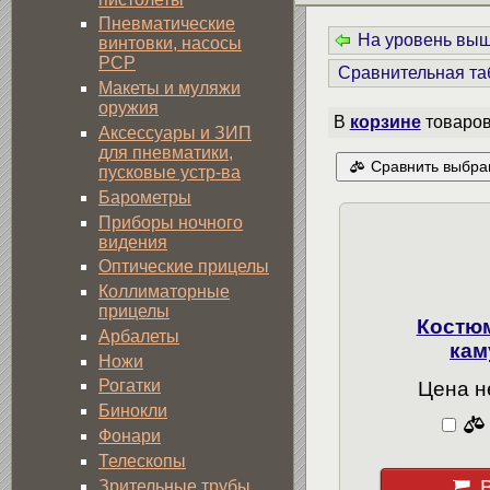
Пневматические
На уровень вы
винтовки, насосы
PCP
Сравнительная та
Макеты и муляжи
оружия
В
корзине
товаро
Аксессуары и ЗИП
для пневматики,
Сравнить выбра
пусковые устр-ва
Барометры
Приборы ночного
видения
Оптические прицелы
Коллиматорные
прицелы
Костю
Арбалеты
кам
Ножи
Рогатки
Цена н
Бинокли
Фонари
Телескопы
Зрительные трубы