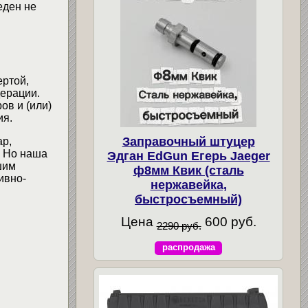
еден не
ертой,
ерации.
ов и (или)
ия.
Заправочный штуцер
ар,
. Но наша
Эдган EdGun Егерь Jaeger
шим
ф8мм Квик (сталь
ивно-
нержавейка,
быстросъемный)
Цена
600 руб.
2290 руб.
распродажа