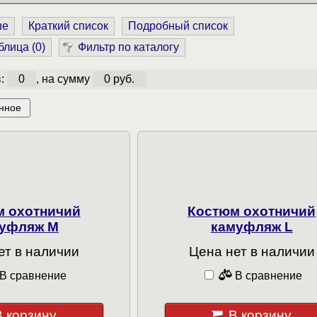
ше
Краткий список
Подробный список
блица (
0
)
Фильтр по каталогу
в:
0
, на сумму
0 руб.
нное
м охотничий
Костюм охотничий
уфляж M
камуфляж L
ет в наличии
Цена нет в наличии
В сравнение
В сравнение
В корзину
В корзину