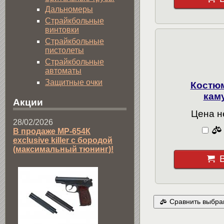
Дальномеры
Страйкбольные
винтовки
Страйкбольные
пистолеты
Страйкбольные
автоматы
Защитные очки
Костю
кам
Акции
Цена н
28/02/2026
В продаже МР-654К
exclusive killer с бородой
(максимальный тюнинг)!
Сравнить выбра