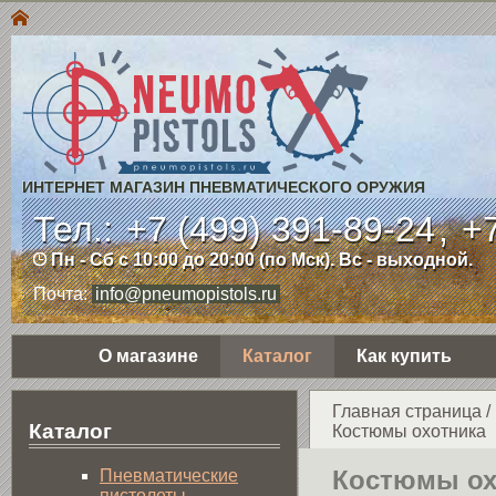
ИНТЕРНЕТ МАГАЗИН ПНЕВМАТИЧЕСКОГО ОРУЖИЯ
Тел.:
+7 (499) 391-89-24
,
+7
Пн - Сб с 10:00 до 20:00 (по Мск). Вс - выходной.
Почта:
info@pneumopistols.ru
О магазине
Каталог
Как купить
Главная страница
/
Каталог
Костюмы охотника
Костюмы ох
Пнев­ма­ти­чес­кие
пистолеты