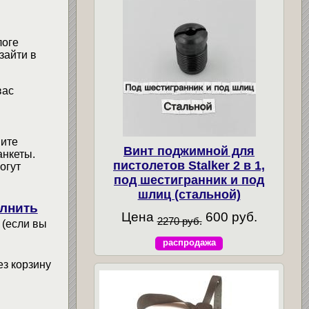
логе
зайти в
вас
мите
Винт поджимной для
анкеты.
пистолетов Stalker 2 в 1,
огут
под шестигранник и под
шлиц (стальной)
лнить
Цена
600 руб.
2270 руб.
 (если вы
распродажа
ез корзину