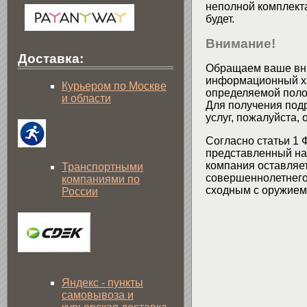
неполной комплекта
будет.
Внимание!
Доставка:
Обращаем ваше вни
информационный хар
Курьером по Москве
определяемой поло
и области
Для получения подр
услуг, пожалуйста,
Согласно статьи 1 
представленный на 
компания оставляет
Транспортными
совершеннолетнего 
компаниями по
сходным с оружием 
России
Яндекс - пункты
самовывоза и