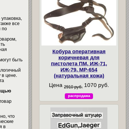
 упаковка,
также все
 по
товаром,
ыть
ная
Кобура оперативная
коричневая для
могут быть
пистолета ПМ, ИЖ-71,
ИЖ-79, МР-654
алогичный
 в цене.
(натуральная кожа)
та
Цена
1070 руб.
2910 руб.
мощью
распродажа
товар
но, что
ческие
я в