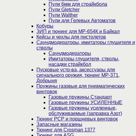
Пули 6мм для страйкбола
Пули Gletcher
Пули Walther
Пули для Гелевых Автоматов
Кобуры
ЗИП и тюнинг для МР-654К и Байкал
Кейсы и чехлы для пистолетов
Саундмодераторы, имитаторы глушителя и
стволы
Саундмодераторы
Имитаторы глушителя, стволы,
насадки страйкбол
Пусковые устр-ва, аксессуары для
сигнального оружия, тюнинг МР-371,
Добрыня
Пружины газовые для пневматических
винтовок
Газовые пружины Стандарт
Газовые пружины УСИЛЕННЫЕ
Газовые пружины усиленные,
обслуживаемые (заправка Азот)
Тюнинг PCP и поршневых винтовок
Запасные магазины
Тюнинг для Crosman 1377
Тюнинг для ASG