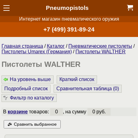
Pneumopistols
Интернет магазин пневматического оружия
+7 (499) 391-89-24
Главная страница
/
Каталог
/
Пнев­ма­ти­чес­кие пистолеты
/
Пистолеты Umarex (Германия)
/
Пистолеты WALTHER
Пистолеты WALTHER
На уровень выше
Краткий список
Подробный список
Сравнительная таблица (
0
)
Фильтр по каталогу
В
корзине
товаров:
0
, на сумму
0 руб.
Сравнить выбранное