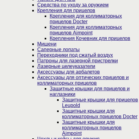
Средства по уходу за оружием
Крепления для прицелов
Крепления для коллиматорных
прицелов Docter
Крепления для коллиматорных
прицелов Aimpoint
Крепления Кочевник для прицелов
Мишени
Саперные лопаты
Переходники под сжатый воздух
Патроны для лазерной пристрелки
Лазерные целеуказатели
Аксессуары для арбалетов
Аксессуары для оптических прицелов и
коллиматорных прицелов
Защитные крышки для прицелов и
наглазники
Защитные крышки для прицелов
Leupold
Защитные крышки для
коллиматорных прицелов Docter
Защитные крышки для
коллиматорных прицелов
Aimpoint
Чехлы и кейсы для оружия