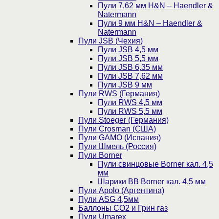
Пули 7,62 мм H&N – Haendler &
Natermann
Пули 9 мм H&N – Haendler &
Natermann
Пули JSB (Чехия)
Пули JSB 4,5 мм
Пули JSB 5,5 мм
Пули JSB 6,35 мм
Пули JSB 7,62 мм
Пули JSB 9 мм
Пули RWS (Германия)
Пули RWS 4,5 мм
Пули RWS 5,5 мм
Пули Stoeger (Германия)
Пули Crosman (США)
Пули GAMO (Испания)
Пули Шмель (Россия)
Пули Borner
Пули свинцовые Borner кал. 4,5
мм
Шарики BB Borner кал. 4,5 мм
Пули Apolo (Аргентина)
Пули ASG 4,5мм
Баллоны CO2 и Грин газ
Пули Umarex