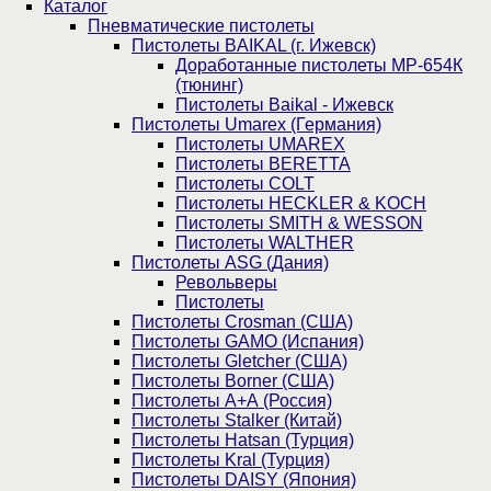
Каталог
Пнев­ма­ти­чес­кие пистолеты
Пистолеты BAIKAL (г. Ижевск)
Доработанные пистолеты МР-654К
(тюнинг)
Пистолеты Baikal - Ижевск
Пистолеты Umarex (Германия)
Пистолеты UMAREX
Пистолеты BERETTA
Пистолеты COLT
Пистолеты HECKLER & KOCH
Пистолеты SMITH & WESSON
Пистолеты WALTHER
Пистолеты ASG (Дания)
Револьверы
Пистолеты
Пистолеты Crosman (США)
Пистолеты GAMO (Испания)
Пистолеты Gletcher (США)
Пистолеты Borner (США)
Пистолеты А+А (Россия)
Пистолеты Stalker (Китай)
Пистолеты Hatsan (Турция)
Пистолеты Kral (Турция)
Пистолеты DAISY (Япония)