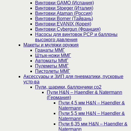
Винтовки GAMO (Испания)
Винтовки Stoeger (Италия)
Винтовки Ataman (Россия)
Винтовки Borner (Тайвань)
Винтовки EVANIX (Корея)
Винтовки Cybergun (Франция)
Насосы для винтовок PCP и баллоны
высокого давления
Макеты и муляжи оружия
Гранаты ММГ
Штык-ножи ММГ
Автоматы ММГ
Пулеметы ММГ
Пистолеты ММГ
Аксессуары и ЗИП для пневматики, пусковые
устр-ва
Пули, шарики, баллончики со2
Пули H&N – Haendler & Natermann
(Германия)
Пули 4,5 мм H&N – Haendler &
Natermann
Пули 5,5 мм H&N – Haendler &
Natermann
Пули 6,35 мм H&N – Haendler &
Natermann