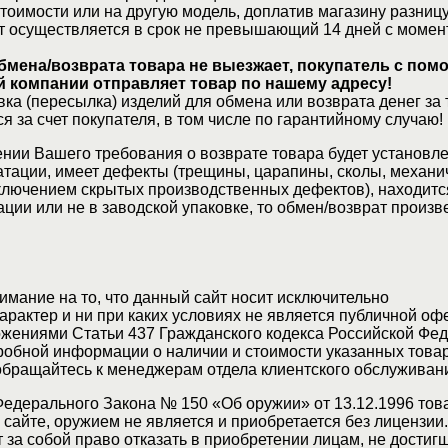
стоимости или на другую модель, доплатив магазину разницу
т осуществляется в срок не превышающий 14 дней с момен
бмена/возврата товара не выезжает, покупатель с по
 компании отправляет товар по нашему адресу!
ка (пересылка) изделий для обмена или возврата денег за 
я за счет покупателя, в том числе по гарантийному случаю!
нии Вашего требования о возврате товара будет установле
атации, имеет дефекты (трещины, царапины, сколы, механи
ключением скрытых производственных дефектов), находитс
ции или не в заводской упаковке, то обмен/возврат произв
мание на то, что данный сайт носит исключительно
актер и ни при каких условиях не является публичной оф
жениями Статьи 437 Гражданского кодекса Российской Фед
обной информации о наличии и стоимости указанных товар
 обращайтесь к менеджерам отдела клиентского обслуживан
Федерального Закона № 150 «Об оружии» от 13.12.1996 тов
сайте, оружием не является и приобретается без лицензии
 за собой право отказать в приобретении лицам, не достиг