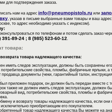
ами для подтверждения заказа.
info@pneumopistols.ru
запо
писать нам на адрес
или
вку
, указав в письме выбранные вами товары и ваш адрес
оскве, то адрес необходимо указать с индексом).
у:
консультроваться по телефонам и потом сделать заказ чер
) 391-89-24 ; 8 (985) 523-60-12
.
т товара:
 возврата товара надлежащего качества:
ен иметь следов эксплуатации, должны быть сохранены его
 потребительские свойства, пломбы, фабричные ярлыки, а 
 продавца документы (чеки, гарантийный талон, инструкция
.
 был приложен подарок, он должен быть передан вместе с 
рок также не должен иметь следов эксплуатации, должен б
товарный вид, потребительские свойства, пломбы и фабрич
вка.
бмену и возврату товары надлежащего качества, если они 
 исключительно приобретающим его покупателем.
обретенный товар надлежащего качества Вы можете на ан