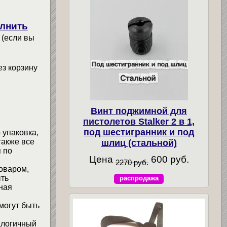
лнить
 (если вы
ез корзину
Винт поджимной для
пистолетов Stalker 2 в 1,
под шестигранник и под
 упаковка,
также все
шлиц (стальной)
 по
Цена
600 руб.
2270 руб.
товаром,
ыть
распродажа
ная
могут быть
алогичный