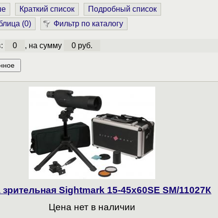
ше
Краткий список
Подробный список
блица (
0
)
Фильтр по каталогу
в:
0
, на сумму
0 руб.
нное
 зрительная Sightmark 15-45x60SE SM/11027К
Цена нет в наличии