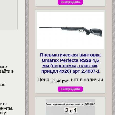
распродажа
Пневматическая винтовка
Umarex Perfecta RS26 4,5
мм (переломка, пластик,
логе
прицел 4x20) арт 2.4907-1
зайти в
Цена
нет в наличии
17140 руб.
вас
распродажа
мите
анкеты.
огут