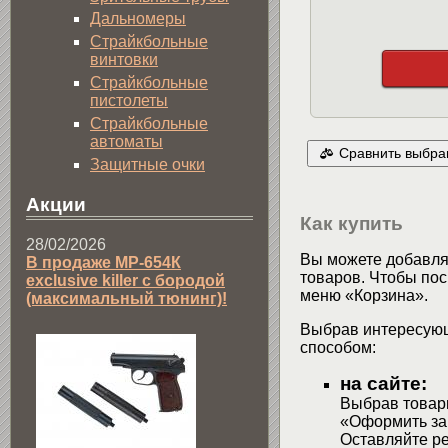
Дальномеры
Страйкбольные
винтовки
Страйкбольные
пистолеты
Страйкбольные
автоматы
Сравнить выбра
Защитные очки
Акции
Как купить
28/02/2026
Вы можете добавлят
В продаже МР-654К
товаров. Чтобы пос
exclusive killer с бородой
меню «Корзина».
(максимальный тюнинг)!
Выбрав интересующ
способом:
на сайте:
Выбрав товары
«Оформить зак
Оставляйте р