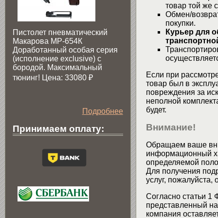
товар той же 
Обмен/возвра
покупки.
Курьер для о
Пистолет пневматический
транспортной
Макарова МР-654К
Транспортиров
Доработанный особая серия
осуществляетс
(исполнение exclusive) c
бородой. Максимальный
Если при рассмотре
тюнинг! Цена: 33080
₽
товар был в эксплу
повреждения за ис
неполной комплекта
будет.
Подробнее
Внимание!
Принимаем оплату:
Обращаем ваше вни
информационный хар
определяемой поло
Для получения подр
услуг, пожалуйста,
Согласно статьи 1 
представленный на 
компания оставляет