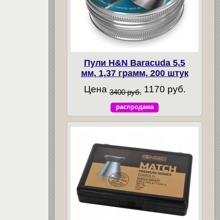
Пули H&N Baracuda 5,5
мм, 1,37 грамм, 200 штук
Цена
1170 руб.
3400 руб.
распродажа