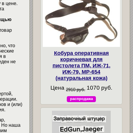
 в цене.
та
мощью
товар
но, что
ческие
Кобура оперативная
я в
коричневая для
еден не
пистолета ПМ, ИЖ-71,
ИЖ-79, МР-654
(натуральная кожа)
Цена
1070 руб.
2910 руб.
ертой,
ерации.
распродажа
ов и (или)
ия.
ар,
. Но наша
шим