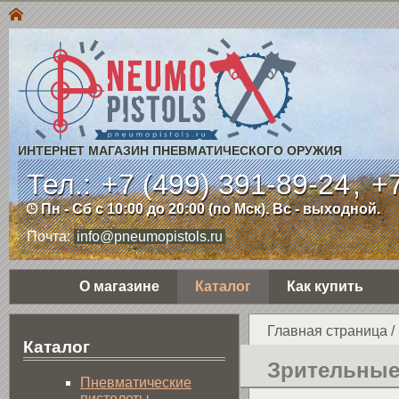
ИНТЕРНЕТ МАГАЗИН ПНЕВМАТИЧЕСКОГО ОРУЖИЯ
Тел.:
+7 (499) 391-89-24
,
+7
Пн - Сб с 10:00 до 20:00 (по Мск). Вс - выходной.
Почта:
info@pneumopistols.ru
О магазине
Каталог
Как купить
Главная страница
/
Каталог
Зрительные
Пнев­ма­ти­чес­кие
пистолеты