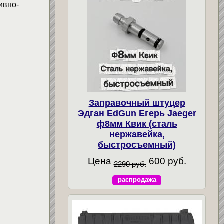
ивно-
Заправочный штуцер
Эдган EdGun Егерь Jaeger
ф8мм Квик (сталь
нержавейка,
быстросъемный)
Цена
600 руб.
2290 руб.
распродажа