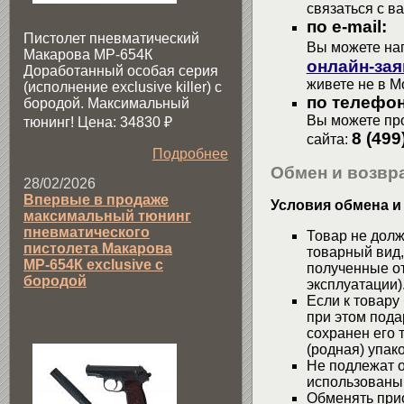
связаться с в
по e-mail:
Пистолет пневматический
Вы можете на
Макарова МР-654К
онлайн-зая
Доработанный особая серия
живете не в М
(исполнение exclusive killer) с
по телефон
бородой. Максимальный
Вы можете про
тюнинг! Цена: 34830
₽
8 (499
сайта:
Подробнее
Обмен и возвра
28/02/2026
Впервые в продаже
Условия обмена и
максимальный тюнинг
пневматического
Товар не долж
пистолета Макарова
товарный вид,
МР-654К exclusive с
полученные от
бородой
эксплуатации)
Если к товару
при этом пода
сохранен его 
(родная) упако
Не подлежат о
использованы
Обменять при