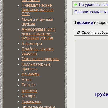
На уровень вы
Пневматические
винтовки, насосы
Сравнительная та
PCP
Макеты и муляжи
В
корзине
товаро
оружия
Аксессуары и ЗИП
Сравнить выбра
для пневматики,
пусковые устр-ва
Барометры
Приборы ночного
видения
Оптические прицелы
Коллиматорные
прицелы
Арбалеты
Ножи
Рогатки
Бинокли
Труба
Фонари
Телескопы
Зрительные трубы