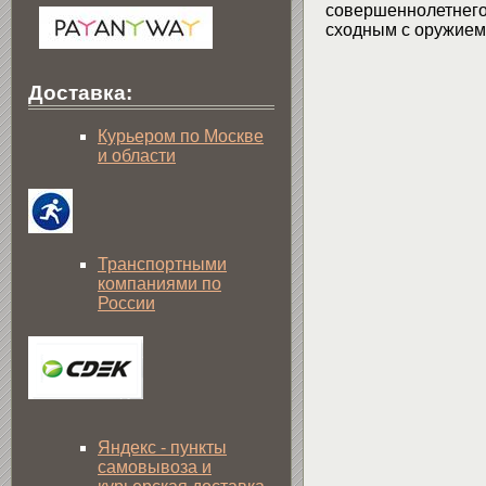
совершеннолетнего 
сходным с оружием 
Доставка:
Курьером по Москве
и области
Транспортными
компаниями по
России
Яндекс - пункты
самовывоза и