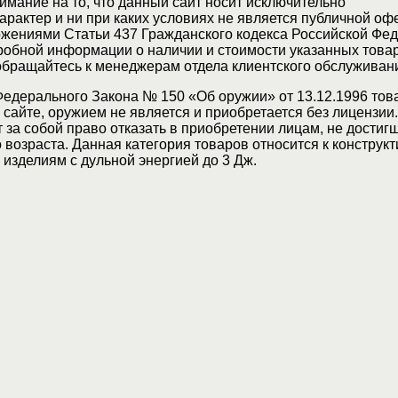
мание на то, что данный сайт носит исключительно
актер и ни при каких условиях не является публичной оф
жениями Статьи 437 Гражданского кодекса Российской Фед
обной информации о наличии и стоимости указанных товар
 обращайтесь к менеджерам отдела клиентского обслуживан
Федерального Закона № 150 «Об оружии» от 13.12.1996 тов
сайте, оружием не является и приобретается без лицензии
 за собой право отказать в приобретении лицам, не достиг
возраста. Данная категория товаров относится к конструкт
изделиям с дульной энергией до 3 Дж.