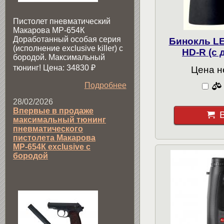
Пистолет пневматический
Макарова МР-654К
Доработанный особая серия
Бинокль LE
(исполнение exclusive killer) с
HD-R (с
бородой. Максимальный
тюнинг! Цена: 34830
₽
Цена н
Подробнее
28/02/2026
Впервые в продаже
максимальный тюнинг
пневматического
пистолета Макарова
МР-654К exclusive с
бородой