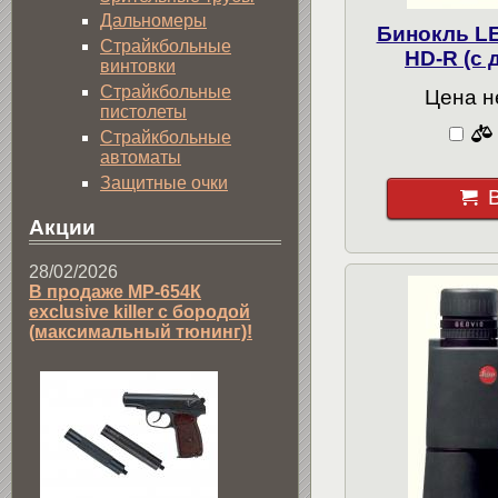
Дальномеры
Бинокль LE
Страйкбольные
HD-R (с
винтовки
Страйкбольные
Цена н
пистолеты
Страйкбольные
автоматы
Защитные очки
Акции
28/02/2026
В продаже МР-654К
exclusive killer с бородой
(максимальный тюнинг)!