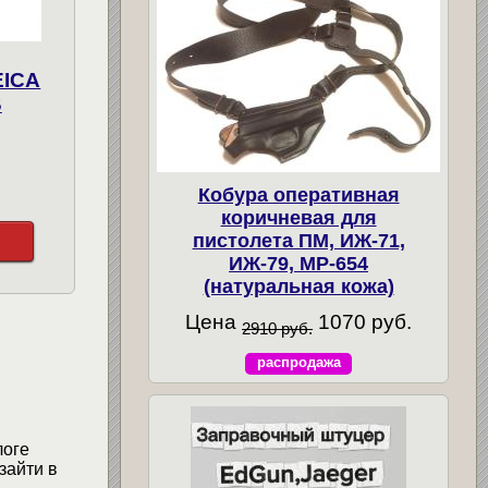
EICA
B
Кобура оперативная
коричневая для
пистолета ПМ, ИЖ-71,
ИЖ-79, МР-654
(натуральная кожа)
Цена
1070 руб.
2910 руб.
распродажа
логе
зайти в