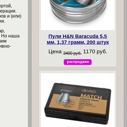
ертой,
ерации.
ов и (или)
ия.
ар,
Пули H&N Baracuda 5,5
. Но наша
шим
мм, 1,37 грамм, 200 штук
ивно-
Цена
1170 руб.
3400 руб.
распродажа