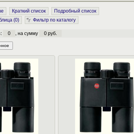
ше
Краткий список
Подробный список
блица (
0
)
Фильтр по каталогу
в:
0
, на сумму
0 руб.
нное