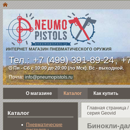
ИНТЕРНЕТ МАГАЗИН ПНЕВМАТИЧЕСКОГО ОРУЖИЯ
Тел.:
+7 (499) 391-89-24
,
+7
Пн - Сб с 10:00 до 20:00 (по Мск). Вс - выходной.
Почта:
info@pneumopistols.ru
О магазине
Каталог
Как купить
Главная страница
/
Каталог
серия Geovid
Бинокли-да
Пнев­ма­ти­чес­кие
пистолеты