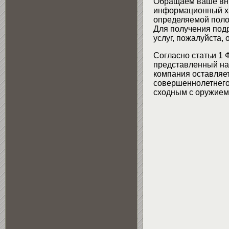
Обращаем ваше вни
информационный хар
определяемой поло
Для получения подр
услуг, пожалуйста,
Согласно статьи 1 
представленный на 
компания оставляет
совершеннолетнего 
сходным с оружием 