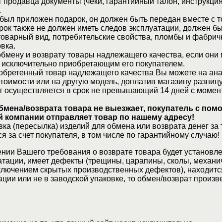
 продавца документы (чеки, гарантийный талон, инструкция
.
 был приложен подарок, он должен быть передан вместе с 
рок также не должен иметь следов эксплуатации, должен б
товарный вид, потребительские свойства, пломбы и фабрич
вка.
бмену и возврату товары надлежащего качества, если они 
 исключительно приобретающим его покупателем.
обретенный товар надлежащего качества Вы можете на ан
стоимости или на другую модель, доплатив магазину разницу
т осуществляется в срок не превышающий 14 дней с момен
бмена/возврата товара не выезжает, покупатель с по
 компании отправляет товар по нашему адресу!
ка (пересылка) изделий для обмена или возврата денег за 
я за счет покупателя, в том числе по гарантийному случаю!
нии Вашего требования о возврате товара будет установле
атации, имеет дефекты (трещины, царапины, сколы, механи
ключением скрытых производственных дефектов), находитс
ции или не в заводской упаковке, то обмен/возврат произв