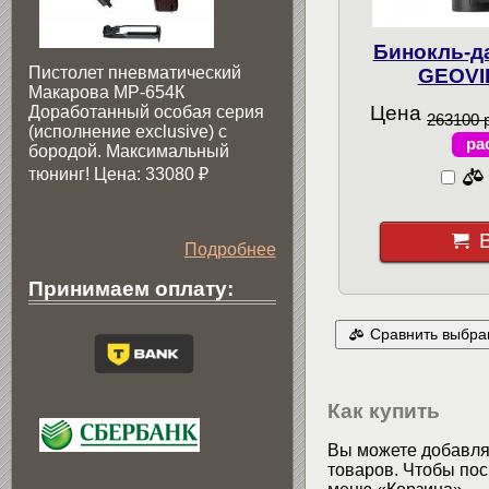
Бинокль-д
Пистолет пневматический
GEOVI
Макарова МР-654К
Цена
Доработанный особая серия
263100 
(исполнение exclusive) c
ра
бородой. Максимальный
тюнинг! Цена: 33080
₽
Подробнее
Принимаем оплату:
Сравнить выбра
Как купить
Вы можете добавлят
товаров. Чтобы пос