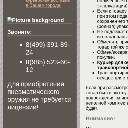
курьерская доставка
полученные от
в Вашем городе:
эксплуатации)
Если к товару
при этом пода
сохранен его 
(родная) упако
Звоните:
Не подлежат о
использованы
Обменять при
8(499) 391-89-
товар той же 
24
Обмен/возвра
покупки.
8(985) 523-60-
Курьер для о
транспортной
12
Транспортиров
осуществляетс
Для приобретения
Если при рассмотре
пневматического
товар был в эксплу
повреждения за ис
оружия не требуется
неполной комплекта
лицензии!
будет.
Внимание!