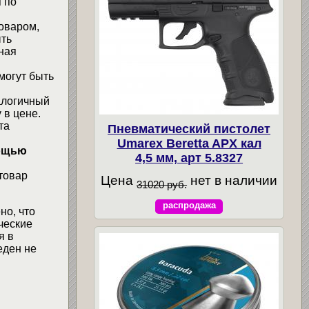
 по
товаром,
ыть
ная
могут быть
алогичный
 в цене.
та
Пневматический пистолет
Umarex Beretta APX кал
мощью
4,5 мм, арт 5.8327
товар
Цена
нет в наличии
31020 руб.
распродажа
но, что
ческие
я в
еден не