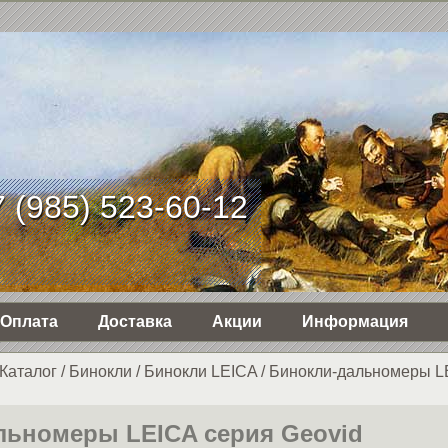
 (985) 523-60-12
Оплата
Доставка
Акции
Информация
Каталог
/
Бинокли
/
Бинокли LEICA
/
Бинокли-дальномеры L
льномеры LEICA серия Geovid