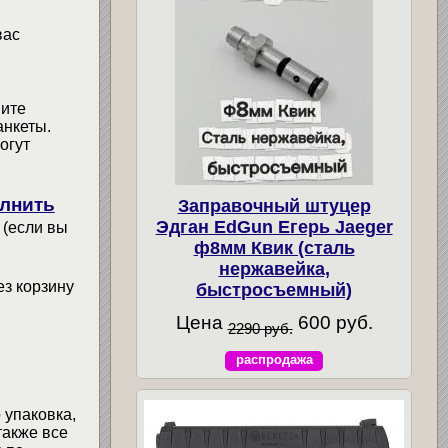
вас
мите
анкеты.
огут
лнить
Заправочный штуцер
Эдган EdGun Егерь Jaeger
 (если вы
ф8мм Квик (сталь
нержавейка,
ез корзину
быстросъемный)
Цена
600 руб.
2290 руб.
распродажа
 упаковка,
также все