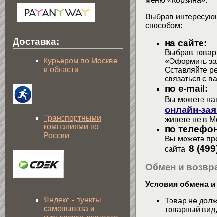
меню «Корзина».
Выбрав интересующ
способом:
Доставка:
на сайте:
Выбрав товары
Курьером по Москве
«Оформить зак
и области
Оставляйте р
связаться с в
по e-mail:
Вы можете на
онлайн-зая
Транспортными
живете не в М
компаниями по
по телефон
России
Вы можете про
8 (499
сайта:
Обмен и возвра
Условия обмена и
Яндекс - пункты
Товар не долж
самовывоза и
товарный вид,