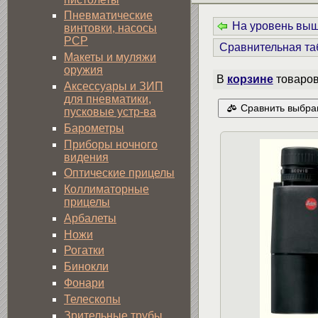
Пневматические
На уровень вы
винтовки, насосы
PCP
Сравнительная та
Макеты и муляжи
оружия
В
корзине
товаро
Аксессуары и ЗИП
для пневматики,
Сравнить выбра
пусковые устр-ва
Барометры
Приборы ночного
видения
Оптические прицелы
Коллиматорные
прицелы
Арбалеты
Ножи
Рогатки
Бинокли
Фонари
Телескопы
Зрительные трубы