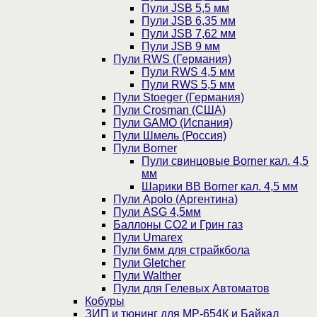
Пули JSB 5,5 мм
Пули JSB 6,35 мм
Пули JSB 7,62 мм
Пули JSB 9 мм
Пули RWS (Германия)
Пули RWS 4,5 мм
Пули RWS 5,5 мм
Пули Stoeger (Германия)
Пули Crosman (США)
Пули GAMO (Испания)
Пули Шмель (Россия)
Пули Borner
Пули свинцовые Borner кал. 4,5
мм
Шарики BB Borner кал. 4,5 мм
Пули Apolo (Аргентина)
Пули ASG 4,5мм
Баллоны CO2 и Грин газ
Пули Umarex
Пули 6мм для страйкбола
Пули Gletcher
Пули Walther
Пули для Гелевых Автоматов
Кобуры
ЗИП и тюнинг для МР-654К и Байкал