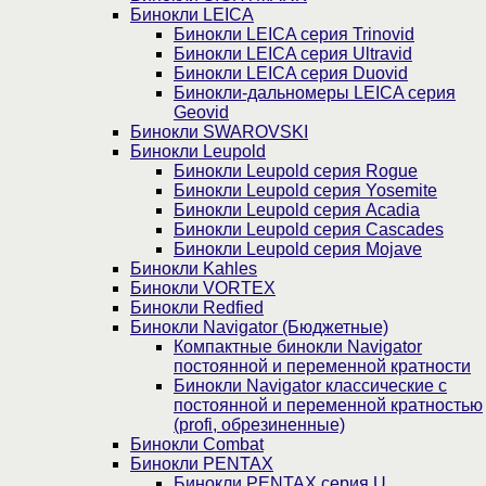
Бинокли LEICA
Бинокли LEICA серия Trinovid
Бинокли LEICA серия Ultravid
Бинокли LEICA серия Duovid
Бинокли-дальномеры LEICA серия
Geovid
Бинокли SWAROVSKI
Бинокли Leupold
Бинокли Leupold серия Rogue
Бинокли Leupold серия Yosemite
Бинокли Leupold серия Acadia
Бинокли Leupold серия Cascades
Бинокли Leupold серия Mojave
Бинокли Kahles
Бинокли VORTEX
Бинокли Redfied
Бинокли Navigator (Бюджетные)
Компактные бинокли Navigator
постоянной и переменной кратности
Бинокли Navigator классические с
постоянной и переменной кратностью
(profi, обрезиненные)
Бинокли Combat
Бинокли PENTAX
Бинокли PENTAX серия U