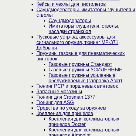
Кейсы и чехлы для пистолетов
Саундмодераторы, имитаторы глушителя и
стволы
Саундмодераторы
Имитаторы глушителя, стволы,
насадки страйкбол
Пусковые устр-ва, аксессуары для
сигнального оружия, тюнинг МР-371,
Добрыня
Пружины газовые для пневматических
винтовок
Газовые пружины Стандарт
Газовые пружины УСИЛЕННЫЕ
Газовые пружины усиленные,
обслуживаемые (заправка Азот)
Тюнинг PCP и поршневых винтовок
Запасные магазины
Тюнинг для Crosman 1377
Тюнинг для ASG
Средства по уходу за оружием
Крепления для прицелов
Крепления для коллиматорных
прицелов Docter
Крепления для коллиматорных
прицелов Aimpoint