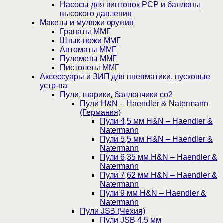
Насосы для винтовок PCP и баллоны
высокого давления
Макеты и муляжи оружия
Гранаты ММГ
Штык-ножи ММГ
Автоматы ММГ
Пулеметы ММГ
Пистолеты ММГ
Аксессуары и ЗИП для пневматики, пусковые
устр-ва
Пули, шарики, баллончики со2
Пули H&N – Haendler & Natermann
(Германия)
Пули 4,5 мм H&N – Haendler &
Natermann
Пули 5,5 мм H&N – Haendler &
Natermann
Пули 6,35 мм H&N – Haendler &
Natermann
Пули 7,62 мм H&N – Haendler &
Natermann
Пули 9 мм H&N – Haendler &
Natermann
Пули JSB (Чехия)
Пули JSB 4,5 мм