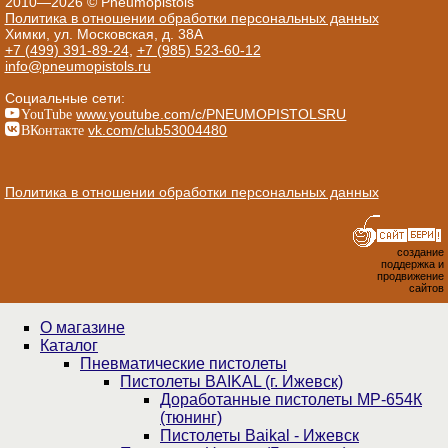
2010—2026 © Pneumopistols
Политика в отношении обработки персональных данных
Химки, ул. Московская, д. 38А
+7 (499) 391-89-24
,
+7 (985) 523-60-12
info@pneumopistols.ru
Социальные сети:
YouTube
www.youtube.com/c/PNEUMOPISTOLSRU
ВКонтакте
vk.com/club53004480
Политика в отношении обработки персональных данных
создание
поддержка и
продвижение
сайтов
О магазине
Каталог
Пнев­ма­ти­чес­кие пистолеты
Пистолеты BAIKAL (г. Ижевск)
Доработанные пистолеты МР-654К
(тюнинг)
Пистолеты Baikal - Ижевск