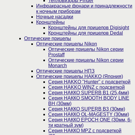
Тепловизоры Finder
Инфракрасные фонари и принадлежности
к ночным приборам
Ночные насадки
Кронштейны
Кронштейны для прицелов Digisight
Кронштейны для прицелов Dedal
Оптические прицелы
Оптические прицелы Nikon
Оптические прицелы Nikon серии
Prostaff
Оптические прицелы Nikon серии
Monarch
Оптические прицелы НПЗ
Оптические прицелы HAKKO (Япония)
Cерия HAKKO "Hunter" с подсветкой
Серия НAKKO WINZ с подсветкой
Серия НАККО SUPERB B1 (25,4мм)
Серия НАККО SMOOTH BODY LINE
BH (30мм)
Серия НАККО SUPERB B3 (30мм)
Серия НАККО OL-MAGESTY (30мм)
Серия НАККО EPOCH ONE (30мм, 6-
ти кратный зум)
Серия НАККО MPZ с подсветкой