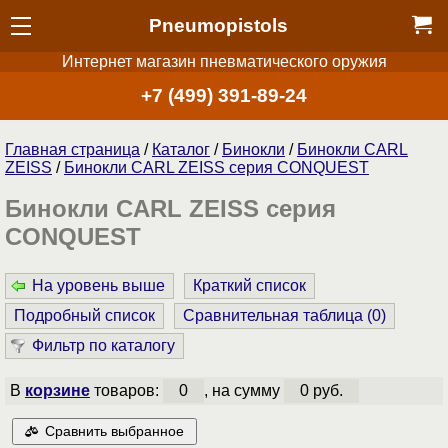
Pneumopistols
Интернет магазин пневматического оружия
+7 (499) 391-89-24
Главная страница
/
Каталог
/
Бинокли
/
Бинокли CARL
ZEISS
/
Бинокли CARL ZEISS серия CONQUEST
Бинокли CARL ZEISS серия
CONQUEST
На уровень выше
Краткий список
Подробный список
Сравнительная таблица (
0
)
Фильтр по каталогу
В
корзине
товаров:
0
, на сумму
0 руб.
Сравнить выбранное