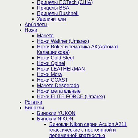
Прицелы EOTech (США)
Прицелы BSA
Прицелы Bushnell
Увеличители
Арбалеты
Ножи
Мачете
Ножи Walther (Umarex)
Ножи Boker и тематика АК(Автомат
Калашникова)
Ножи Cold Steel
Ножи Opinel
Ножи LEATHERMAN
Ножи Mora
Ножи COAST
Мачете Desperado
Ножи метательные
Ножи ELITE FORCE (Umarex)
Рогатки
Бинокли
Бинокли YUKON
Бинокли NIKON
Бинокли Nikon серии Aculon A211
классические с постоянной и
переменной кратностью