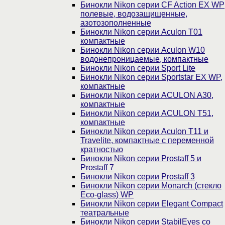
Бинокли Nikon серии СF Action EX WP
полевые, водозащищенные,
азотозополненные
Бинокли Nikon серии Aculon T01
компактные
Бинокли Nikon серии Aculon W10
водонепроницаемые, компактные
Бинокли Nikon серии Sport Lite
Бинокли Nikon серии Sportstar EX WP,
компактные
Бинокли Nikon серии ACULON A30,
компактные
Бинокли Nikon серии ACULON Т51,
компактные
Бинокли Nikon серии Aculon T11 и
Travelite, компактные с переменной
кратностью
Бинокли Nikon серии Prostaff 5 и
Prostaff 7
Бинокли Nikon серии Prostaff 3
Бинокли Nikon серии Monarch (стекло
Eco-glass) WP
Бинокли Nikon серии Elegant Compact
театральные
Бинокли Nikon серии StabilEyes со