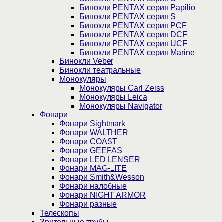
Бинокли PENTAX серия Papilio
Бинокли PENTAX серия S
Бинокли PENTAX серия PCF
Бинокли PENTAX серия DCF
Бинокли PENTAX серия UCF
Бинокли PENTAX серия Marine
Бинокли Veber
Бинокли театральные
Монокуляры
Монокуляры Carl Zeiss
Монокуляры Leica
Монокуляры Navigator
Фонари
Фонари Sightmark
Фонари WALTHER
Фонари COAST
Фонари GEEPAS
Фонари LED LENSER
Фонари MAG-LITE
Фонари Smith&Wesson
Фонари налобные
Фонари NIGHT ARMOR
Фонари разные
Телескопы
Зрительные трубы