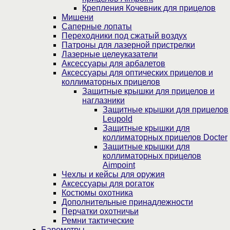
Крепления Кочевник для прицелов
Мишени
Саперные лопаты
Переходники под сжатый воздух
Патроны для лазерной пристрелки
Лазерные целеуказатели
Аксессуары для арбалетов
Аксессуары для оптических прицелов и
коллиматорных прицелов
Защитные крышки для прицелов и
наглазники
Защитные крышки для прицелов
Leupold
Защитные крышки для
коллиматорных прицелов Docter
Защитные крышки для
коллиматорных прицелов
Aimpoint
Чехлы и кейсы для оружия
Аксессуары для рогаток
Костюмы охотника
Дополнительные принадлежности
Перчатки охотничьи
Ремни тактические
Барометры