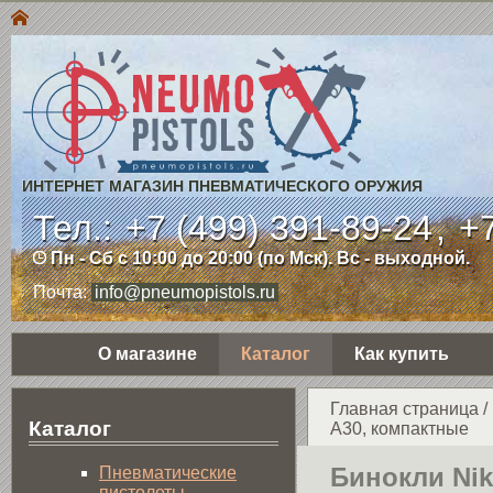
ИНТЕРНЕТ МАГАЗИН ПНЕВМАТИЧЕСКОГО ОРУЖИЯ
Тел.:
+7 (499) 391-89-24
,
+7
Пн - Сб с 10:00 до 20:00 (по Мск). Вс - выходной.
Почта:
info@pneumopistols.ru
О магазине
Каталог
Как купить
Главная страница
/
Каталог
A30, компактные
Бинокли Ni
Пнев­ма­ти­чес­кие
пистолеты