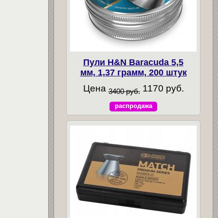
Пули H&N Baracuda 5,5
мм, 1,37 грамм, 200 штук
Цена
1170 руб.
3400 руб.
распродажа