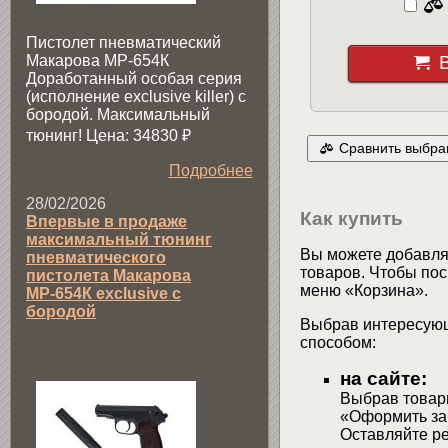
Пистолет пневматический
Макарова МР-654К
Доработанный особая серия
(исполнение exclusive killer) с
бородой. Максимальный
тюнинг! Цена: 34830
₽
Сравнить выбра
Подробнее
28/02/2026
Как купить
Впервые в продаже
максимальный тюнинг
Вы можете добавлят
пневматического
товаров. Чтобы пос
пистолета Макарова
меню «Корзина».
МР-654К exclusive с
бородой
Выбрав интересующ
способом:
на сайте:
Выбрав товары
«Оформить зак
Оставляйте р