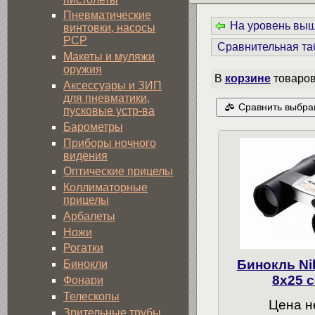
Пневматические
На уровень вы
винтовки, насосы
PCP
Сравнительная та
Макеты и муляжи
оружия
В
корзине
товаро
Аксессуары и ЗИП
для пневматики,
Сравнить выбра
пусковые устр-ва
Барометры
Приборы ночного
видения
Оптические прицелы
Коллиматорные
прицелы
Арбалеты
Ножи
Рогатки
Бинокль N
Бинокли
8x25 
Фонари
Телескопы
Цена н
Зрительные трубы