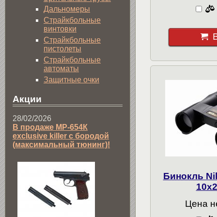
Дальномеры
Страйкбольные
винтовки
Страйкбольные
пистолеты
Страйкбольные
автоматы
Защитные очки
Акции
28/02/2026
В продаже МР-654К
exclusive killer с бородой
(максимальный тюнинг)!
Бинокль N
10x
Цена н