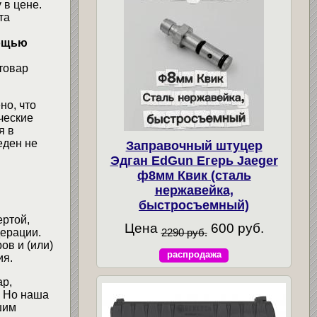
 в цене.
та
мощью
товар
но, что
ческие
я в
еден не
Заправочный штуцер
Эдган EdGun Егерь Jaeger
ф8мм Квик (сталь
нержавейка,
быстросъемный)
ертой,
Цена
600 руб.
2290 руб.
ерации.
ов и (или)
распродажа
ия.
ар,
. Но наша
шим