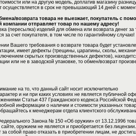
стоимости или на другую модель, доплатив магазину разницу
т осуществляется в срок не превышающий 14 дней с момен
бмена/возврата товара не выезжает, покупатель с по
 компании отправляет товар по нашему адресу!
ка (пересылка) изделий для обмена или возврата денег за 
я за счет покупателя, в том числе по гарантийному случаю!
нии Вашего требования о возврате товара будет установле
атации, имеет дефекты (трещины, царапины, сколы, механи
ключением скрытых производственных дефектов), находитс
ции или не в заводской упаковке, то обмен/возврат произв
мание на то, что данный сайт носит исключительно
актер и ни при каких условиях не является публичной оф
жениями Статьи 437 Гражданского кодекса Российской Фед
обной информации о наличии и стоимости указанных товар
 обращайтесь к менеджерам отдела клиентского обслуживан
Федерального Закона № 150 «Об оружии» от 13.12.1996 тов
сайте, оружием не является и приобретается без лицензии
 за собой право отказать в приобретении лицам, не достиг