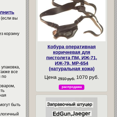
лнить
 (если вы
ез корзину
Кобура оперативная
коричневая для
пистолета ПМ, ИЖ-71,
ИЖ-79, МР-654
 упаковка,
(натуральная кожа)
также все
 по
Цена
1070 руб.
2910 руб.
товаром,
распродажа
ыть
ная
могут быть
алогичный