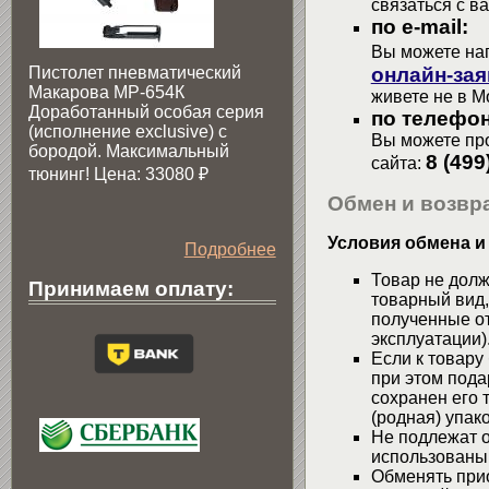
связаться с в
по e-mail:
Вы можете на
онлайн-зая
Пистолет пневматический
Макарова МР-654К
живете не в М
Доработанный особая серия
по телефон
(исполнение exclusive) c
Вы можете про
бородой. Максимальный
8 (499
сайта:
тюнинг! Цена: 33080
₽
Обмен и возвра
Условия обмена и
Подробнее
Товар не долж
Принимаем оплату:
товарный вид,
полученные от
эксплуатации)
Если к товару
при этом пода
сохранен его 
(родная) упако
Не подлежат о
использованы
Обменять при