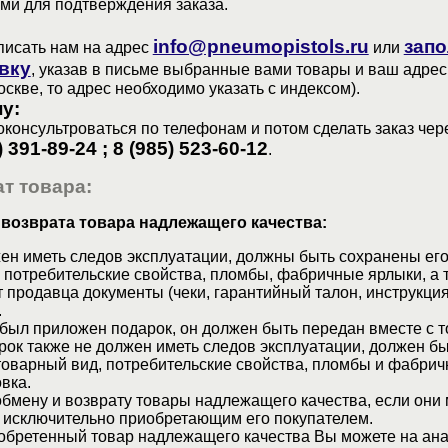
ами для подтверждения заказа.
info@pneumopistols.ru
запо
писать нам на адрес
или
вку
, указав в письме выбранные вами товары и ваш адрес
оскве, то адрес необходимо указать с индексом).
у:
консультроваться по телефонам и потом сделать заказ чер
) 391-89-24 ; 8 (985) 523-60-12
.
т товара:
 возврата товара надлежащего качества:
ен иметь следов эксплуатации, должны быть сохранены его
 потребительские свойства, пломбы, фабричные ярлыки, а 
 продавца документы (чеки, гарантийный талон, инструкция
.
 был приложен подарок, он должен быть передан вместе с 
рок также не должен иметь следов эксплуатации, должен б
товарный вид, потребительские свойства, пломбы и фабрич
вка.
бмену и возврату товары надлежащего качества, если они 
 исключительно приобретающим его покупателем.
обретенный товар надлежащего качества Вы можете на ан