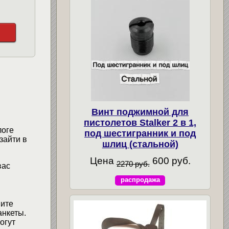
Винт поджимной для
пистолетов Stalker 2 в 1,
логе
под шестигранник и под
зайти в
шлиц (стальной)
Цена
600 руб.
2270 руб.
вас
распродажа
мите
анкеты.
огут