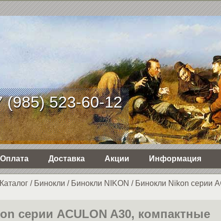
 (985) 523-60-12
Оплата
Доставка
Акции
Информация
Каталог
/
Бинокли
/
Бинокли NIKON
/
Бинокли Nikon серии
kon серии ACULON A30, компактные