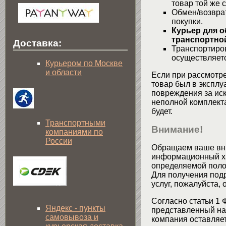
товар той же 
Обмен/возвра
покупки.
Курьер для о
транспортной
Доставка:
Транспортиров
осуществляетс
Курьером по Москве
и области
Если при рассмотре
товар был в эксплу
повреждения за ис
неполной комплекта
будет.
Транспортными
Внимание!
компаниями по
России
Обращаем ваше вни
информационный хар
определяемой поло
Для получения подр
услуг, пожалуйста,
Согласно статьи 1 
Яндекс - пункты
представленный на 
самовывоза и
компания оставляет