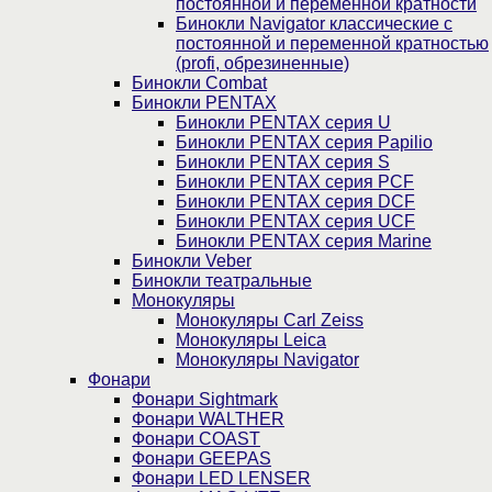
постоянной и переменной кратности
Бинокли Navigator классические с
постоянной и переменной кратностью
(profi, обрезиненные)
Бинокли Combat
Бинокли PENTAX
Бинокли PENTAX серия U
Бинокли PENTAX серия Papilio
Бинокли PENTAX серия S
Бинокли PENTAX серия PCF
Бинокли PENTAX серия DCF
Бинокли PENTAX серия UCF
Бинокли PENTAX серия Marine
Бинокли Veber
Бинокли театральные
Монокуляры
Монокуляры Carl Zeiss
Монокуляры Leica
Монокуляры Navigator
Фонари
Фонари Sightmark
Фонари WALTHER
Фонари COAST
Фонари GEEPAS
Фонари LED LENSER