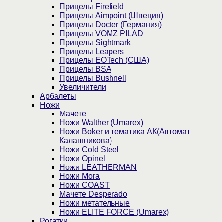
Прицелы Firefield
Прицелы Aimpoint (Швеция)
Прицелы Docter (Германия)
Прицелы VOMZ PILAD
Прицелы Sightmark
Прицелы Leapers
Прицелы EOTech (США)
Прицелы BSA
Прицелы Bushnell
Увеличители
Арбалеты
Ножи
Мачете
Ножи Walther (Umarex)
Ножи Boker и тематика АК(Автомат
Калашникова)
Ножи Cold Steel
Ножи Opinel
Ножи LEATHERMAN
Ножи Mora
Ножи COAST
Мачете Desperado
Ножи метательные
Ножи ELITE FORCE (Umarex)
Рогатки