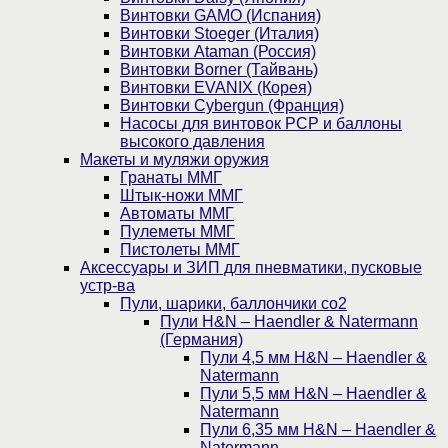
Винтовки GAMO (Испания)
Винтовки Stoeger (Италия)
Винтовки Ataman (Россия)
Винтовки Borner (Тайвань)
Винтовки EVANIX (Корея)
Винтовки Cybergun (Франция)
Насосы для винтовок PCP и баллоны
высокого давления
Макеты и муляжи оружия
Гранаты ММГ
Штык-ножи ММГ
Автоматы ММГ
Пулеметы ММГ
Пистолеты ММГ
Аксессуары и ЗИП для пневматики, пусковые
устр-ва
Пули, шарики, баллончики со2
Пули H&N – Haendler & Natermann
(Германия)
Пули 4,5 мм H&N – Haendler &
Natermann
Пули 5,5 мм H&N – Haendler &
Natermann
Пули 6,35 мм H&N – Haendler &
Natermann