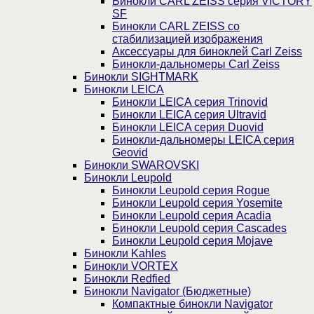
Бинокли CARL ZEISS серия VICTORY
SF
Бинокли CARL ZEISS со
стабилизацией изображения
Аксессуары для биноклей Carl Zeiss
Бинокли-дальномеры Carl Zeiss
Бинокли SIGHTMARK
Бинокли LEICA
Бинокли LEICA серия Trinovid
Бинокли LEICA серия Ultravid
Бинокли LEICA серия Duovid
Бинокли-дальномеры LEICA серия
Geovid
Бинокли SWAROVSKI
Бинокли Leupold
Бинокли Leupold серия Rogue
Бинокли Leupold серия Yosemite
Бинокли Leupold серия Acadia
Бинокли Leupold серия Cascades
Бинокли Leupold серия Mojave
Бинокли Kahles
Бинокли VORTEX
Бинокли Redfied
Бинокли Navigator (Бюджетные)
Компактные бинокли Navigator