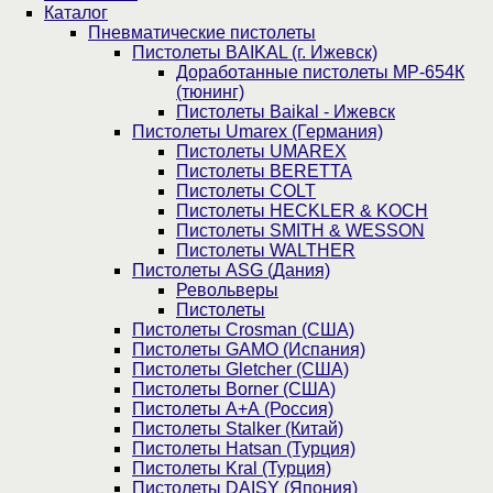
Каталог
Пнев­ма­ти­чес­кие пистолеты
Пистолеты BAIKAL (г. Ижевск)
Доработанные пистолеты МР-654К
(тюнинг)
Пистолеты Baikal - Ижевск
Пистолеты Umarex (Германия)
Пистолеты UMAREX
Пистолеты BERETTA
Пистолеты COLT
Пистолеты HECKLER & KOCH
Пистолеты SMITH & WESSON
Пистолеты WALTHER
Пистолеты ASG (Дания)
Револьверы
Пистолеты
Пистолеты Crosman (США)
Пистолеты GAMO (Испания)
Пистолеты Gletcher (США)
Пистолеты Borner (США)
Пистолеты А+А (Россия)
Пистолеты Stalker (Китай)
Пистолеты Hatsan (Турция)
Пистолеты Kral (Турция)
Пистолеты DAISY (Япония)