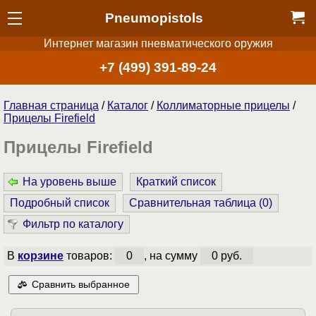
Pneumopistols
Интернет магазин пневматического оружия
+7 (499) 391-89-24
Главная страница
/
Каталог
/
Коллиматорные прицелы
/
Прицелы Firefield
Прицелы Firefield
На уровень выше
Краткий список
Подробный список
Сравнительная таблица (
0
)
Фильтр по каталогу
В
корзине
товаров:
0
, на сумму
0 руб.
Сравнить выбранное