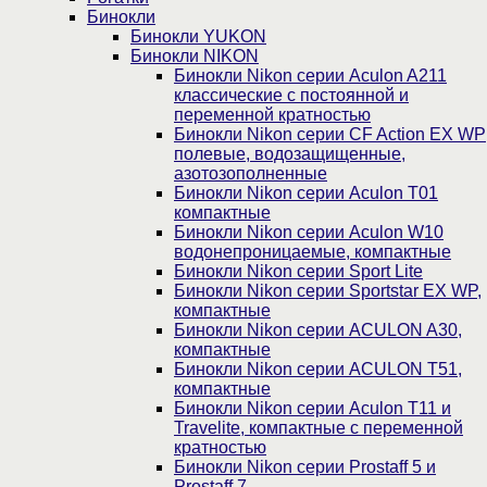
Бинокли
Бинокли YUKON
Бинокли NIKON
Бинокли Nikon серии Aculon A211
классические с постоянной и
переменной кратностью
Бинокли Nikon серии СF Action EX WP
полевые, водозащищенные,
азотозополненные
Бинокли Nikon серии Aculon T01
компактные
Бинокли Nikon серии Aculon W10
водонепроницаемые, компактные
Бинокли Nikon серии Sport Lite
Бинокли Nikon серии Sportstar EX WP,
компактные
Бинокли Nikon серии ACULON A30,
компактные
Бинокли Nikon серии ACULON Т51,
компактные
Бинокли Nikon серии Aculon T11 и
Travelite, компактные с переменной
кратностью
Бинокли Nikon серии Prostaff 5 и
Prostaff 7