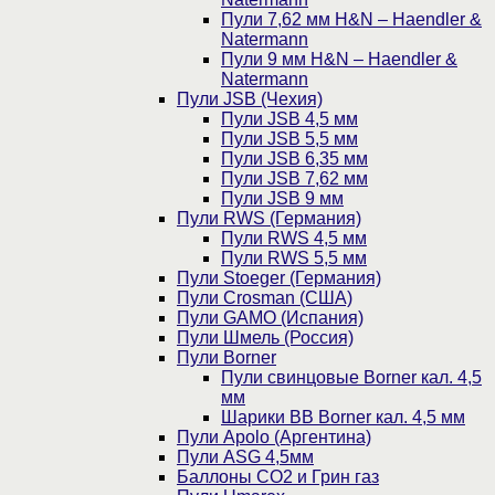
Пули 7,62 мм H&N – Haendler &
Natermann
Пули 9 мм H&N – Haendler &
Natermann
Пули JSB (Чехия)
Пули JSB 4,5 мм
Пули JSB 5,5 мм
Пули JSB 6,35 мм
Пули JSB 7,62 мм
Пули JSB 9 мм
Пули RWS (Германия)
Пули RWS 4,5 мм
Пули RWS 5,5 мм
Пули Stoeger (Германия)
Пули Crosman (США)
Пули GAMO (Испания)
Пули Шмель (Россия)
Пули Borner
Пули свинцовые Borner кал. 4,5
мм
Шарики BB Borner кал. 4,5 мм
Пули Apolo (Аргентина)
Пули ASG 4,5мм
Баллоны CO2 и Грин газ