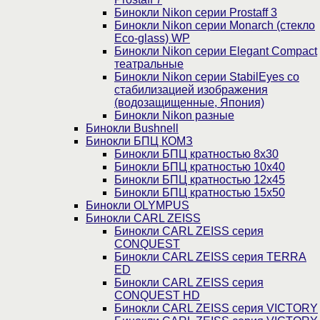
Бинокли Nikon серии Prostaff 3
Бинокли Nikon серии Monarch (стекло
Eco-glass) WP
Бинокли Nikon серии Elegant Compact
театральные
Бинокли Nikon серии StabilEyes со
стабилизацией изображения
(водозащищенные, Япония)
Бинокли Nikon разные
Бинокли Bushnell
Бинокли БПЦ КОМЗ
Бинокли БПЦ кратностью 8х30
Бинокли БПЦ кратностью 10х40
Бинокли БПЦ кратностью 12х45
Бинокли БПЦ кратностью 15х50
Бинокли OLYMPUS
Бинокли CARL ZEISS
Бинокли CARL ZEISS серия
CONQUEST
Бинокли CARL ZEISS серия TERRA
ED
Бинокли CARL ZEISS серия
CONQUEST HD
Бинокли CARL ZEISS серия VICTORY