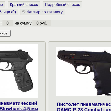
ше
Краткий список
Подробный список
блица (
0
)
Фильтр по каталогу
в:
0
, на сумму
0 руб.
нное
пневматический
Пистолет пневматиче
Blowback 4,5 мм
GAMO P-23 Combat кал