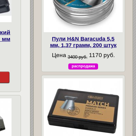
ский
Пули H&N Baracuda 5,5
5 мм
мм, 1,37 грамм, 200 штук
Цена
1170 руб.
3400 руб.
распродажа