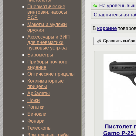
На уровень вы
Пневматические
винтовки, насосы
Сравнительная та
PCP
Макеты и муляжи
В
корзине
товаро
оружия
Аксессуары и ЗИП
Сравнить выбра
для пневматики,
пусковые устр-ва
Барометры
Приборы ночного
видения
Оптические прицелы
Коллиматорные
прицелы
Арбалеты
Ножи
Рогатки
Бинокли
Фонари
Пистолет 
Телескопы
Gamo P-25 
Зрительные трубы