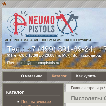
ИНТЕРНЕТ МАГАЗИН ПНЕВМАТИЧЕСКОГО ОРУЖИЯ
Тел.:
+7 (499) 391-89-24
,
+7
Пн - Сб с 10:00 до 20:00 (по Мск). Вс - выходной.
Почта:
info@pneumopistols.ru
О магазине
Каталог
Как купить
Главная страница
/
Каталог
Пистолеты 
Пнев­ма­ти­чес­кие
пистолеты