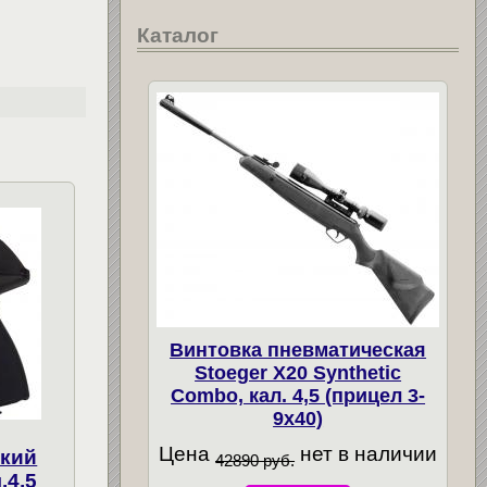
Каталог
Винтовка пневматическая
Stoeger X20 Synthetic
Combo, кал. 4,5 (прицел 3-
9х40)
Цена
нет в наличии
ский
42890 руб.
.4,5