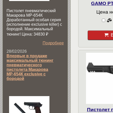
GAMO PT-
Пистолет пневматический
Цена н
Макарова МР-654К
Доработанный особая серия
(исполнение exclusive killer) с
бородой. Максимальный
тюнинг! Цена: 34830
₽
Подробнее
28/02/2026
Впервые в продаже
максимальный тюнинг
пневматического
пистолета Макарова
МР-654К exclusive с
бородой
Пистолет 