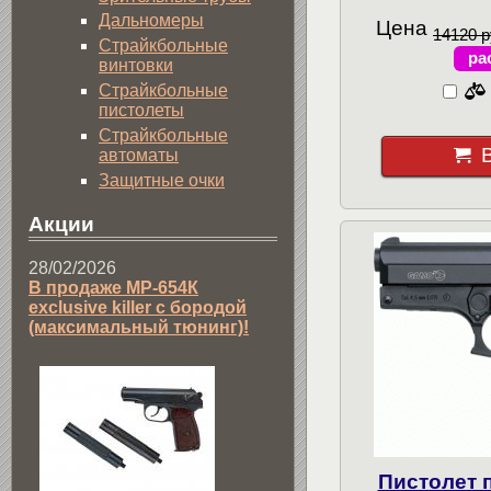
Дальномеры
Цена
14120 р
Страйкбольные
ра
винтовки
Страйкбольные
пистолеты
Страйкбольные
автоматы
Защитные очки
Акции
28/02/2026
В продаже МР-654К
exclusive killer с бородой
(максимальный тюнинг)!
Пистолет 