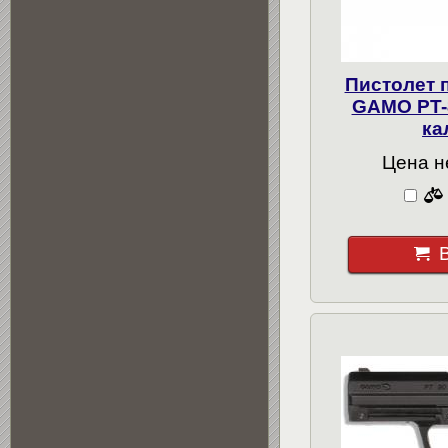
Пистолет 
GAMO PT-
ка
Цена н