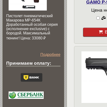
GAMO Р-9
Цена н
Пистолет пневматический
Макарова МР-654К
Доработанный особая серия
(исполнение exclusive) c
бородой. Максимальный
тюнинг! Цена: 33080
₽
Подробнее
Принимаем оплату: