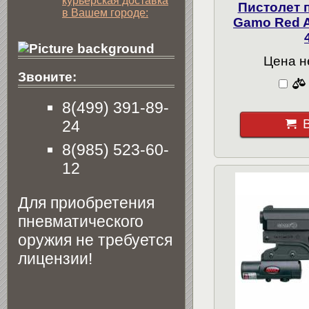
курьерская доставка
Пистолет 
в Вашем городе:
Gamo Red A
Цена н
Звоните:
8(499) 391-89-
24
8(985) 523-60-
12
Для приобретения
пневматического
оружия не требуется
лицензии!