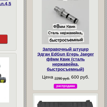
л.4,5
Заправочный штуцер
Эдган EdGun Егерь Jaeger
ф8мм Квик (сталь
нержавейка,
быстросъемный)
Цена
600 руб.
2290 руб.
распродажа