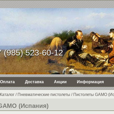
 (985) 523-60-12
Оплата
Доставка
Акции
Информация
Каталог
/
Пнев­ма­ти­чес­кие пистолеты
/
Пистолеты GAMO (Ис
GAMO (Испания)