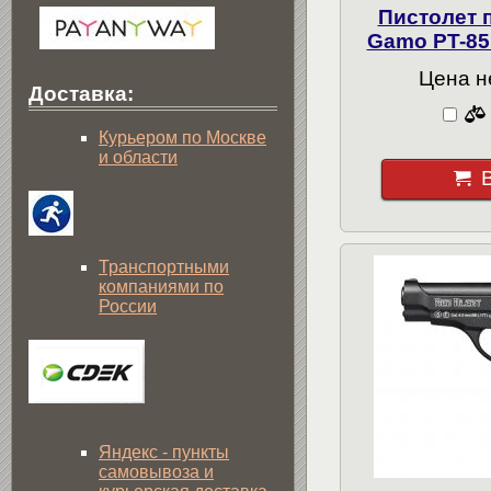
Пистолет 
Gamo PT-85
Цена н
Доставка:
Курьером по Москве
и области
Транспортными
компаниями по
России
Яндекс - пункты
самовывоза и