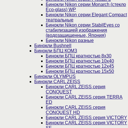
Бинокли Nikon серии Monarch (стекло
Eco-glass) WP
Бинокли Nikon серии Elegant Compact
театральные
Бинокли Nikon серии StabilEyes со
стабилизацией изображения
(водозащищенные, Япония)
Бинокли Nikon разные
Бинокли Bushnell
Бинокли БПЦ КОМЗ
Бинокли БПЦ кратностью 8х30
Бинокли БПЦ кратностью 10х40
Бинокли БПЦ кратностью 12х45
Бинокли БПЦ кратностью 15х50
Бинокли OLYMPUS
Бинокли CARL ZEISS
Бинокли CARL ZEISS серия
CONQUEST
Бинокли CARL ZEISS серия TERRA
ED
Бинокли CARL ZEISS серия
CONQUEST HD
Бинокли CARL ZEISS серия VICTORY
Бинокли CARL ZEISS серия VICTORY
SF