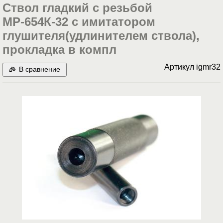
Ствол гладкий с резьбой
МР-654К-32 с имитатором
глушителя(удлинителем ствола),
прокладка в компл
Артикул
igmr32
В сравнение