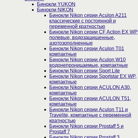
Бинокли YUKON
Бинокли NIKON
Бинокли Nikon серии Aculon A211
классические с постоянной и
переменной кратностью
Бинокли Nikon серии СF Action EX WP
полевые, водозащищенные,
азотозополненные
Бинокли Nikon серии Aculon T01
компактные
Бинокли Nikon серии Aculon W10
водонепроницаемые, компактные
Бинокли Nikon серии Sport Lite
Бинокли Nikon серии Sportstar EX WP,
компактные
Бинокли Nikon серии ACULON A30,
компактные
Бинокли Nikon серии ACULON Т51,
компактные
Бинокли Nikon серии Aculon T11 и
Travelite, компактные с переменной
кратностью
Бинокли Nikon серии Prostaff 5 и
Prostaff 7
Бинокли Nikon серии Prostaff 3