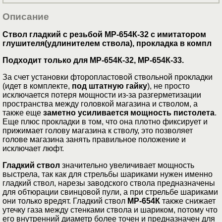
Описание
Ствол гладкий с резьбой МР-654К-32 с имитатором
глушителя(удлинителем ствола), прокладка в компл
Подходит только для МР-654К-32, МР-654К-33.
За счет установки фторопластовой ствольной прокладки
(идет в комплекте,
под штатную гайку
), не просто
исключается потеря мощности из-за разгерметизации
пространства между головкой магазина и стволом, а
также еще
заметно усиливается мощность пистолета
.
Еще плюс прокладки в том, что она плотно фиксирует и
прижимает голову магазина к стволу, это позволяет
голове магазина занять правильное положение и
исключает люфт.
Гладкий ствол
значительно увеличивает мощность
выстрела, так как для стрельбы шариками нужен именно
гладкий ствол, нарезы заводского ствола предназначены
для обтюрации свинцовой пули, а при стрельбе шариками
они только вредят. Гладкий ствол
МР-654К
также снижает
утечку газа между стенками ствола и шариком, потому что
его внутренний диаметр более точен и предназначен для