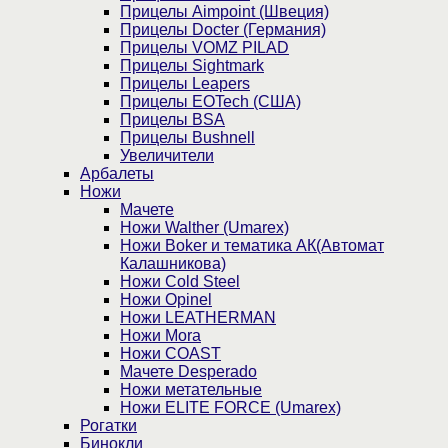
Прицелы Aimpoint (Швеция)
Прицелы Docter (Германия)
Прицелы VOMZ PILAD
Прицелы Sightmark
Прицелы Leapers
Прицелы EOTech (США)
Прицелы BSA
Прицелы Bushnell
Увеличители
Арбалеты
Ножи
Мачете
Ножи Walther (Umarex)
Ножи Boker и тематика АК(Автомат
Калашникова)
Ножи Cold Steel
Ножи Opinel
Ножи LEATHERMAN
Ножи Mora
Ножи COAST
Мачете Desperado
Ножи метательные
Ножи ELITE FORCE (Umarex)
Рогатки
Бинокли