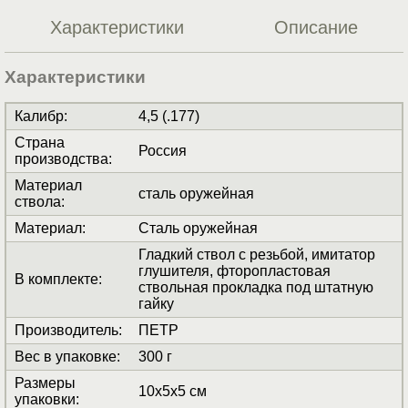
Характеристики
Описание
Характеристики
Калибр
:
4,5 (.177)
Страна
Россия
производства
:
Материал
сталь оружейная
ствола
:
Материал
:
Сталь оружейная
Гладкий ствол с резьбой, имитатор
глушителя, фторопластовая
В комплекте
:
ствольная прокладка под штатную
гайку
Производитель
:
ПЕТР
Вес в упаковке
:
300 г
Размеры
10x5x5 см
упаковки
: