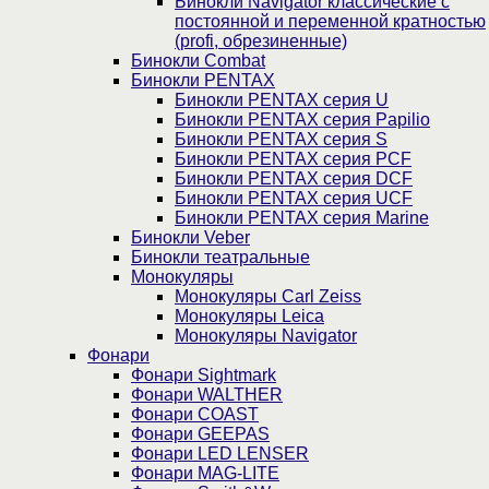
Бинокли Navigator классические с
постоянной и переменной кратностью
(profi, обрезиненные)
Бинокли Combat
Бинокли PENTAX
Бинокли PENTAX серия U
Бинокли PENTAX серия Papilio
Бинокли PENTAX серия S
Бинокли PENTAX серия PCF
Бинокли PENTAX серия DCF
Бинокли PENTAX серия UCF
Бинокли PENTAX серия Marine
Бинокли Veber
Бинокли театральные
Монокуляры
Монокуляры Carl Zeiss
Монокуляры Leica
Монокуляры Navigator
Фонари
Фонари Sightmark
Фонари WALTHER
Фонари COAST
Фонари GEEPAS
Фонари LED LENSER
Фонари MAG-LITE