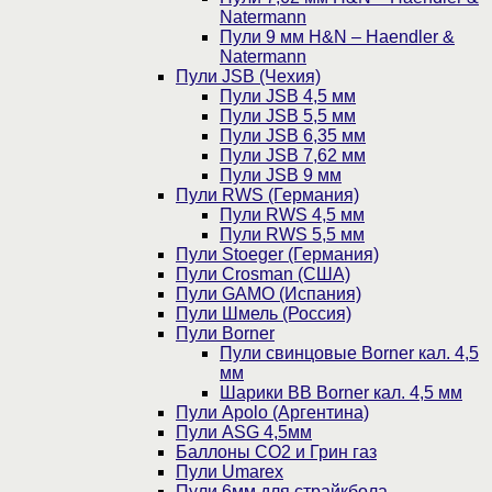
Natermann
Пули 9 мм H&N – Haendler &
Natermann
Пули JSB (Чехия)
Пули JSB 4,5 мм
Пули JSB 5,5 мм
Пули JSB 6,35 мм
Пули JSB 7,62 мм
Пули JSB 9 мм
Пули RWS (Германия)
Пули RWS 4,5 мм
Пули RWS 5,5 мм
Пули Stoeger (Германия)
Пули Crosman (США)
Пули GAMO (Испания)
Пули Шмель (Россия)
Пули Borner
Пули свинцовые Borner кал. 4,5
мм
Шарики BB Borner кал. 4,5 мм
Пули Apolo (Аргентина)
Пули ASG 4,5мм
Баллоны CO2 и Грин газ
Пули Umarex
Пули 6мм для страйкбола