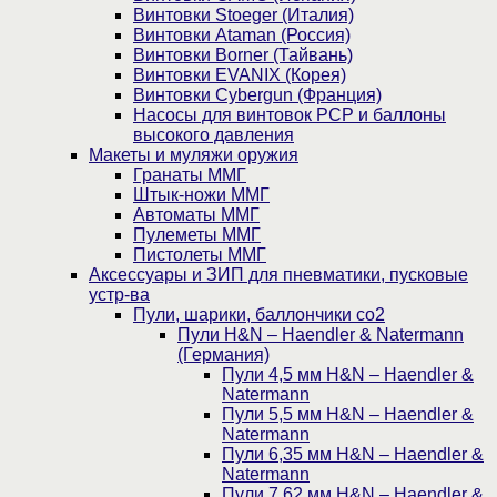
Винтовки Stoeger (Италия)
Винтовки Ataman (Россия)
Винтовки Borner (Тайвань)
Винтовки EVANIX (Корея)
Винтовки Cybergun (Франция)
Насосы для винтовок PCP и баллоны
высокого давления
Макеты и муляжи оружия
Гранаты ММГ
Штык-ножи ММГ
Автоматы ММГ
Пулеметы ММГ
Пистолеты ММГ
Аксессуары и ЗИП для пневматики, пусковые
устр-ва
Пули, шарики, баллончики со2
Пули H&N – Haendler & Natermann
(Германия)
Пули 4,5 мм H&N – Haendler &
Natermann
Пули 5,5 мм H&N – Haendler &
Natermann
Пули 6,35 мм H&N – Haendler &
Natermann
Пули 7,62 мм H&N – Haendler &