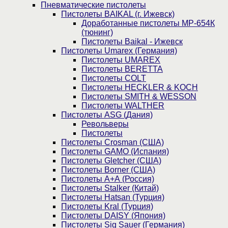
Пнев­ма­ти­чес­кие пистолеты
Пистолеты BAIKAL (г. Ижевск)
Доработанные пистолеты МР-654К
(тюнинг)
Пистолеты Baikal - Ижевск
Пистолеты Umarex (Германия)
Пистолеты UMAREX
Пистолеты BERETTA
Пистолеты COLT
Пистолеты HECKLER & KOCH
Пистолеты SMITH & WESSON
Пистолеты WALTHER
Пистолеты ASG (Дания)
Револьверы
Пистолеты
Пистолеты Crosman (США)
Пистолеты GAMO (Испания)
Пистолеты Gletcher (США)
Пистолеты Borner (США)
Пистолеты А+А (Россия)
Пистолеты Stalker (Китай)
Пистолеты Hatsan (Турция)
Пистолеты Kral (Турция)
Пистолеты DAISY (Япония)
Пистолеты Sig Sauer (Германия)