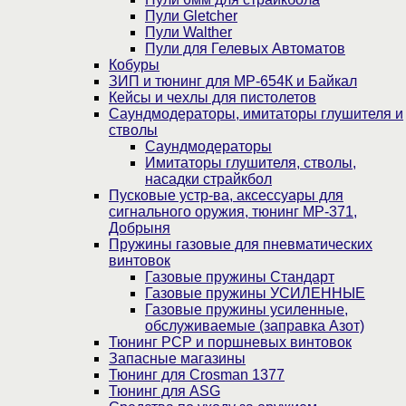
Пули Gletcher
Пули Walther
Пули для Гелевых Автоматов
Кобуры
ЗИП и тюнинг для МР-654К и Байкал
Кейсы и чехлы для пистолетов
Саундмодераторы, имитаторы глушителя и
стволы
Саундмодераторы
Имитаторы глушителя, стволы,
насадки страйкбол
Пусковые устр-ва, аксессуары для
сигнального оружия, тюнинг МР-371,
Добрыня
Пружины газовые для пневматических
винтовок
Газовые пружины Стандарт
Газовые пружины УСИЛЕННЫЕ
Газовые пружины усиленные,
обслуживаемые (заправка Азот)
Тюнинг PCP и поршневых винтовок
Запасные магазины
Тюнинг для Crosman 1377
Тюнинг для ASG