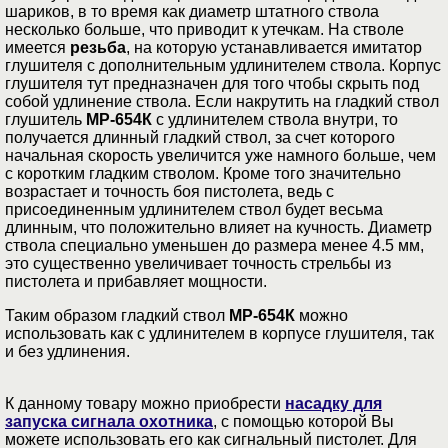
шариков, в то время как диаметр штатного ствола
несколько больше, что приводит к утечкам. На стволе
имеется
резьба
, на которую устанавливается имитатор
глушителя с дополнительным удлинителем ствола. Корпус
глушителя тут предназначен для того чтобы скрыть под
собой удлинение ствола. Если накрутить на гладкий ствол
глушитель
МР-654К
с удлинителем ствола внутри, то
получается длинный гладкий ствол, за счет которого
начальная скорость увеличится уже намного больше, чем
с коротким гладким стволом. Кроме того значительно
возрастает и точность боя пистолета, ведь с
присоединенным удлинителем ствол будет весьма
длинным, что положительно влияет на кучность. Диаметр
ствола специально уменьшен до размера менее 4.5 мм,
это существенно увеличивает точность стрельбы из
пистолета и прибавляет мощности.
Таким образом гладкий ствол
МР-654К
можно
использовать как с удлинителем в корпусе глушителя, так
и без удлинения.
К данному товару можно приобрести
насадку для
запуска сигнала охотника
, с помощью которой Вы
можете использовать его как сигнальный пистолет. Для