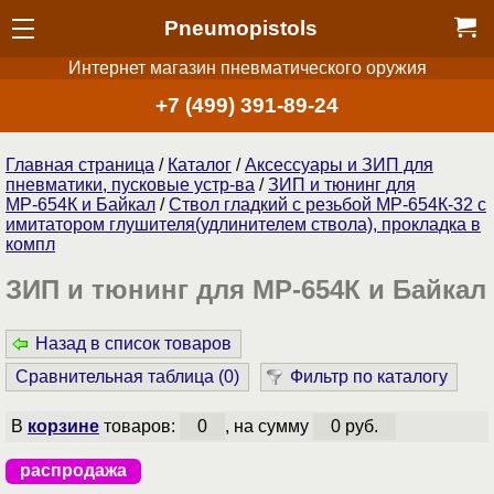
Pneumopistols
Интернет магазин пневматического оружия
+7 (499) 391-89-24
Главная страница
/
Каталог
/
Аксессуары и ЗИП для
пневматики, пусковые устр-ва
/
ЗИП и тюнинг для
МР-654К и Байкал
/
Ствол гладкий с резьбой МР-654К-32 с
имитатором глушителя(удлинителем ствола), прокладка в
компл
ЗИП и тюнинг для МР-654К и Байкал
Назад в список товаров
Сравнительная таблица (
0
)
Фильтр по каталогу
В
корзине
товаров:
0
, на сумму
0 руб.
распродажа