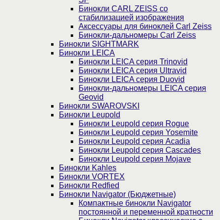
Бинокли CARL ZEISS со
стабилизацией изображения
Аксессуары для биноклей Carl Zeiss
Бинокли-дальномеры Carl Zeiss
Бинокли SIGHTMARK
Бинокли LEICA
Бинокли LEICA серия Trinovid
Бинокли LEICA серия Ultravid
Бинокли LEICA серия Duovid
Бинокли-дальномеры LEICA серия
Geovid
Бинокли SWAROVSKI
Бинокли Leupold
Бинокли Leupold серия Rogue
Бинокли Leupold серия Yosemite
Бинокли Leupold серия Acadia
Бинокли Leupold серия Cascades
Бинокли Leupold серия Mojave
Бинокли Kahles
Бинокли VORTEX
Бинокли Redfied
Бинокли Navigator (Бюджетные)
Компактные бинокли Navigator
постоянной и переменной кратности