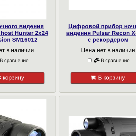
очного видения
Цифровой прибор ноч
host Hunter 2x24
видения Pulsar Recon 
ision SM16012
с рекордером
ет в наличии
Цена нет в наличии
В сравнение
В сравнение
В корзину
В корзину