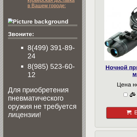
курьерская доставка
в Вашем городе:
Звоните:
8(499) 391-89-
24
8(985) 523-60-
Ночной пр
12
м
Цена н
Для приобретения
пневматического
оружия не требуется
лицензии!