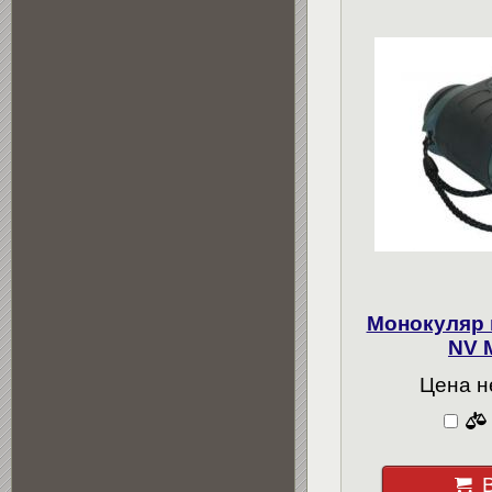
Монокуляр 
NV 
Цена н