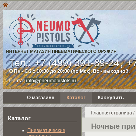
ИНТЕРНЕТ МАГАЗИН ПНЕВМАТИЧЕСКОГО ОРУЖИЯ
Тел.:
+7 (499) 391-89-24
,
+7
Пн - Сб с 10:00 до 20:00 (по Мск). Вс - выходной.
Почта:
info@pneumopistols.ru
О магазине
Каталог
Как купить
Главная страница
/
Каталог
Ночные при
Пнев­ма­ти­чес­кие
пистолеты