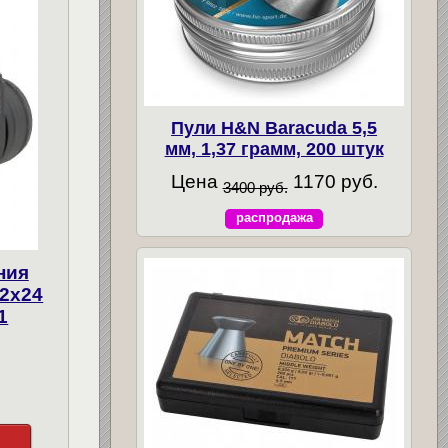
Пули H&N Baracuda 5,5
мм, 1,37 грамм, 200 штук
Цена
1170 руб.
3400 руб.
распродажа
ния
 2x24
1