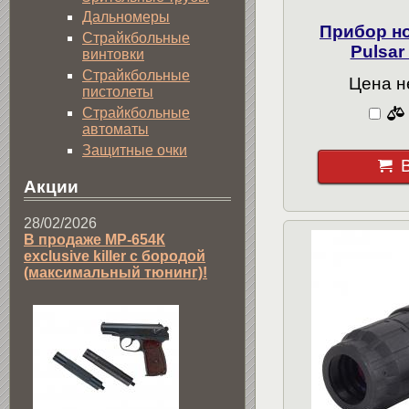
Дальномеры
Прибор н
Страйкбольные
Pulsar
винтовки
Страйкбольные
Цена н
пистолеты
Страйкбольные
автоматы
Защитные очки
Акции
28/02/2026
В продаже МР-654К
exclusive killer с бородой
(максимальный тюнинг)!