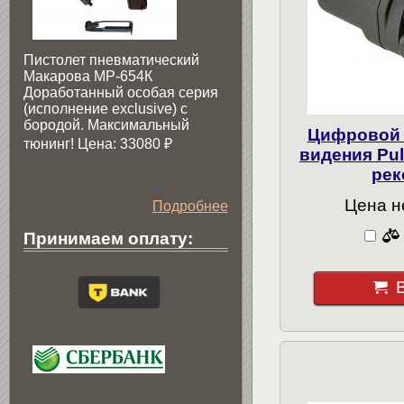
Пистолет пневматический
Макарова МР-654К
Доработанный особая серия
(исполнение exclusive) c
бородой. Максимальный
Цифровой 
тюнинг! Цена: 33080
₽
видения Pul
рек
Цена н
Подробнее
Принимаем оплату: