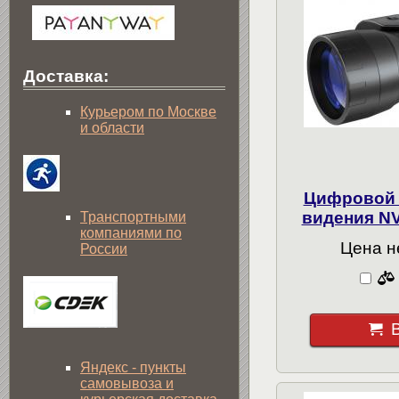
Доставка:
Курьером по Москве
и области
Цифровой 
видения NV
Транспортными
компаниями по
Цена н
России
Яндекс - пункты
самовывоза и