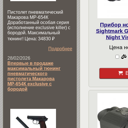
Пистолет пневматический
Макарова МР-654К
Доработанный особая серия
Прибор н
(исполнение exclusive killer) с
Sightmark G
бородой. Максимальный
Night V
тюнинг! Цена: 34830
₽
Цена н
Подробнее
28/02/2026
Впервые в продаже
максимальный тюнинг
пневматического
пистолета Макарова
МР-654К exclusive с
бородой