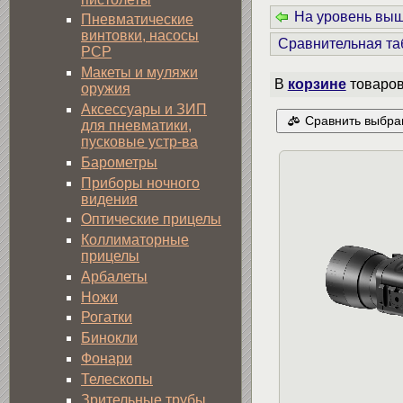
На уровень вы
Пневматические
винтовки, насосы
Сравнительная та
PCP
Макеты и муляжи
В
корзине
товаро
оружия
Аксессуары и ЗИП
Сравнить выбра
для пневматики,
пусковые устр-ва
Барометры
Приборы ночного
видения
Оптические прицелы
Коллиматорные
прицелы
Арбалеты
Ножи
Рогатки
Бинокли
Фонари
Телескопы
Зрительные трубы