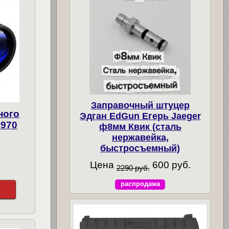
Заправочный штуцер
ного
Эдган EdGun Егерь Jaeger
X970
ф8мм Квик (сталь
нержавейка,
быстросъемный)
Цена
600 руб.
2290 руб.
распродажа