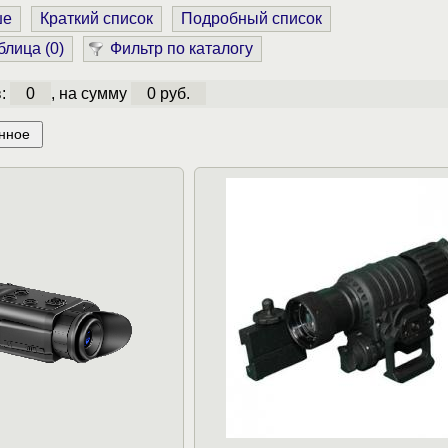
ше
Краткий список
Подробный список
блица (
0
)
Фильтр по каталогу
в:
0
, на сумму
0 руб.
нное