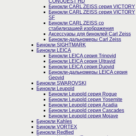
CONQUEST HD
Бинокли CARL ZEISS серия VICTORY
Бинокли CARL ZEISS серия VICTORY
SF
Бинокли CARL ZEISS со
стабилизацией изображения
Аксессуары для биноклей Carl Zeiss
Бинокли-дальномеры Carl Zeiss
Бинокли SIGHTMARK
Бинокли LEICA
Бинокли LEICA серия Trinovid
Бинокли LEICA серия Ultravid
Бинокли LEICA серия Duovid
Бинокли-дальномеры LEICA серия
Geovid
Бинокли SWAROVSKI
Бинокли Leupold
Бинокли Leupold серия Rogue
Бинокли Leupold серия Yosemite
Бинокли Leupold серия Acadia
Бинокли Leupold серия Cascades
Бинокли Leupold серия Mojave
Бинокли Kahles
Бинокли VORTEX
Бинокли Redfied