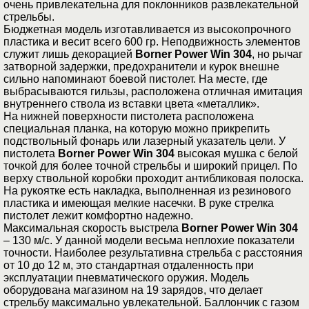
очень привлекательна для поклонников развлекательной
стрельбы.
Бюджетная модель изготавливается из высокопрочного
пластика и весит всего 600 гр. Неподвижность элементов
служит лишь декорацией
Borner Power Win 304
, но рычаг
затворной задержки, предохранители и курок внешне
сильно напоминают боевой пистолет. На месте, где
выбрасываются гильзы, расположена отличная имитация
внутреннего ствола из вставки цвета «металлик».
На нижней поверхности пистолета расположена
специальная планка, на которую можно прикрепить
подствольный фонарь или лазерный указатель цели. У
пистолета
Borner Power Win 304
высокая мушка с белой
точкой для более точной стрельбы и широкий прицел. По
верху ствольной коробки проходит антибликовая полоска.
На рукоятке есть накладка, выполненная из резинового
пластика и имеющая мелкие насечки. В руке стрелка
пистолет лежит комфортно надежно.
Максимальная скорость выстрела
Borner Power Win 304
– 130 м/с. У данной модели весьма неплохие показатели
точности. Наиболее результативна стрельба с расстояния
от 10 до 12 м, это стандартная отдаленность при
эксплуатации пневматического оружия. Модель
оборудована магазином на 19 зарядов, что делает
стрельбу максимально увлекательной. Баллончик с газом