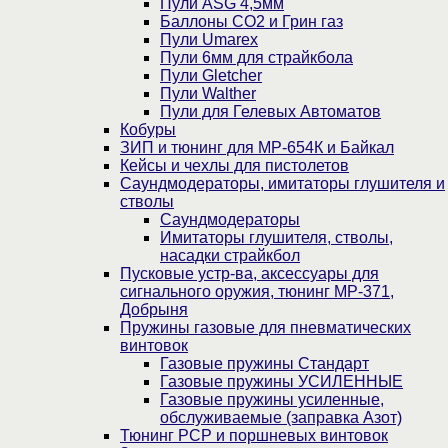
Пули ASG 4,5мм
Баллоны CO2 и Грин газ
Пули Umarex
Пули 6мм для страйкбола
Пули Gletcher
Пули Walther
Пули для Гелевых Автоматов
Кобуры
ЗИП и тюнинг для МР-654К и Байкал
Кейсы и чехлы для пистолетов
Саундмодераторы, имитаторы глушителя и
стволы
Саундмодераторы
Имитаторы глушителя, стволы,
насадки страйкбол
Пусковые устр-ва, аксессуары для
сигнального оружия, тюнинг МР-371,
Добрыня
Пружины газовые для пневматических
винтовок
Газовые пружины Стандарт
Газовые пружины УСИЛЕННЫЕ
Газовые пружины усиленные,
обслуживаемые (заправка Азот)
Тюнинг PCP и поршневых винтовок