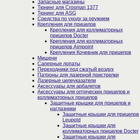
Запасные магазины
Тюнинг для Crosman 1377
Тюнинг для ASG
Средства по уходу за оружием
Крепления для прицелов
Крепления для коллиматорных
прицелов Docter
Крепления для коллиматорных
прицелов Aimpoint
Крепления Кочевник для прицелов
Мишени
Саперные лопаты
Переходники под сжатый воздух
Патроны для лазерной пристрелки
Лазерные целеуказатели
Аксессуары для арбалетов
Аксессуары для оптических прицелов и
коллиматорных прицелов
Защитные крышки для прицелов и
наглазники
Защитные крышки для прицелов
Leupold
Защитные крышки для
коллиматорных прицелов Docter
Защитные крышки для