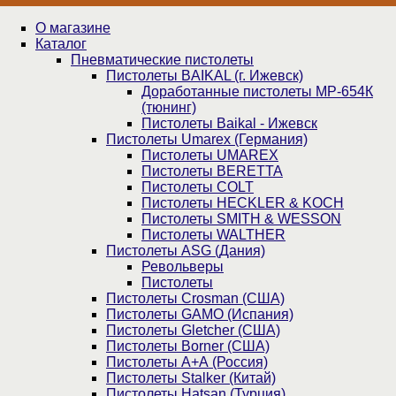
О магазине
Каталог
Пнев­ма­ти­чес­кие пистолеты
Пистолеты BAIKAL (г. Ижевск)
Доработанные пистолеты МР-654К
(тюнинг)
Пистолеты Baikal - Ижевск
Пистолеты Umarex (Германия)
Пистолеты UMAREX
Пистолеты BERETTA
Пистолеты COLT
Пистолеты HECKLER & KOCH
Пистолеты SMITH & WESSON
Пистолеты WALTHER
Пистолеты ASG (Дания)
Револьверы
Пистолеты
Пистолеты Crosman (США)
Пистолеты GAMO (Испания)
Пистолеты Gletcher (США)
Пистолеты Borner (США)
Пистолеты А+А (Россия)
Пистолеты Stalker (Китай)
Пистолеты Hatsan (Турция)