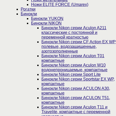
Ножи ELITE FORCE (Umarex)
Рогатки
Бинокли
Бинокли YUKON
Бинокли NIKON
Бинокли Nikon серии Aculon A211
классические с постоянной и
переменной кратностью
Бинокли Nikon серии СF Action EX WP
полевые, водозащищенные,
азотозополненные
Бинокли Nikon серии Aculon T01
компактные
Бинокли Nikon серии Aculon W10
водонепроницаемые, компактные
Бинокли Nikon серии Sport Lite
Бинокли Nikon серии Sportstar EX WP,
компактные
Бинокли Nikon серии ACULON A30,
компактные
Бинокли Nikon серии ACULON Т51,
компактные
Бинокли Nikon серии Aculon T11 и
Travelite, компактные с переменной