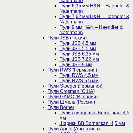
Natermann
Пули 6,35 мм H&N – Haendler &
Natermann
Пули 7,62 мм H&N – Haendler &
Natermann
Пули 9 мм H&N – Haendler &
Natermann
Пули JSB (Чехия)
Пули JSB 4,5 мм
Пули JSB 5,5 мм
Пули JSB 6,35 мм
Пули JSB 7,62 мм
Пули JSB 9 мм
Пули RWS (Германия)
Пули RWS 4,5 мм
Пули RWS 5,5 мм
Пули Stoeger (Германия)
Пули Crosman (США)
Пули GAMO (Испания)
Пули Шмель (Россия)
Пули Borner
Пули свинцовые Borner кал. 4,5
мм
Шарики BB Borner кал. 4,5 мм
Пули Apolo (Аргентина)