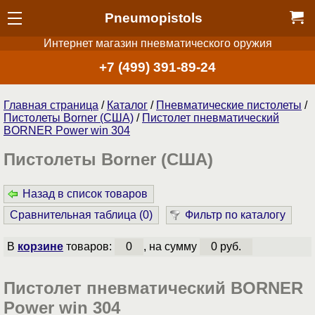
Pneumopistols
Интернет магазин пневматического оружия
+7 (499) 391-89-24
Главная страница
/
Каталог
/
Пнев­ма­ти­чес­кие пистолеты
/
Пистолеты Borner (США)
/
Пистолет пневматический
BORNER Power win 304
Пистолеты Borner (США)
Назад в список товаров
Сравнительная таблица (
0
)
Фильтр по каталогу
В
корзине
товаров:
0
, на сумму
0 руб.
Пистолет пневматический BORNER
Power win 304