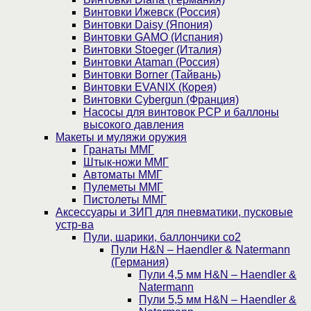
Винтовки Ижевск (Россия)
Винтовки Daisy (Япония)
Винтовки GAMO (Испания)
Винтовки Stoeger (Италия)
Винтовки Ataman (Россия)
Винтовки Borner (Тайвань)
Винтовки EVANIX (Корея)
Винтовки Cybergun (Франция)
Насосы для винтовок PCP и баллоны
высокого давления
Макеты и муляжи оружия
Гранаты ММГ
Штык-ножи ММГ
Автоматы ММГ
Пулеметы ММГ
Пистолеты ММГ
Аксессуары и ЗИП для пневматики, пусковые
устр-ва
Пули, шарики, баллончики со2
Пули H&N – Haendler & Natermann
(Германия)
Пули 4,5 мм H&N – Haendler &
Natermann
Пули 5,5 мм H&N – Haendler &