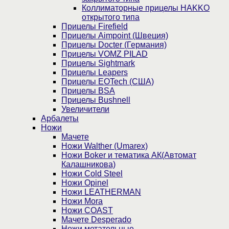
Коллиматорные прицелы HAKKO
открытого типа
Прицелы Firefield
Прицелы Aimpoint (Швеция)
Прицелы Docter (Германия)
Прицелы VOMZ PILAD
Прицелы Sightmark
Прицелы Leapers
Прицелы EOTech (США)
Прицелы BSA
Прицелы Bushnell
Увеличители
Арбалеты
Ножи
Мачете
Ножи Walther (Umarex)
Ножи Boker и тематика АК(Автомат
Калашникова)
Ножи Cold Steel
Ножи Opinel
Ножи LEATHERMAN
Ножи Mora
Ножи COAST
Мачете Desperado
Ножи метательные