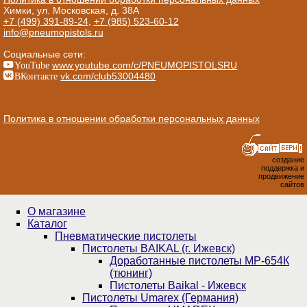
Химки, ул. Московская, д. 38А
+7 (499) 391-89-24
,
+7 (985) 523-60-12
info@pneumopistols.ru
Социальные сети:
YouTube
www.youtube.com/c/PNEUMOPISTOLSRU
ВКонтакте
vk.com/club53004480
Политика в отношении обработки персональных данных
создание
поддержка и
продвижение
сайтов
О магазине
Каталог
Пнев­ма­ти­чес­кие пистолеты
Пистолеты BAIKAL (г. Ижевск)
Доработанные пистолеты МР-654К
(тюнинг)
Пистолеты Baikal - Ижевск
Пистолеты Umarex (Германия)