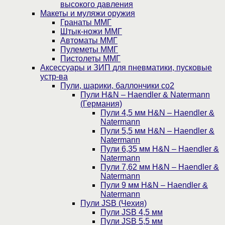
высокого давления
Макеты и муляжи оружия
Гранаты ММГ
Штык-ножи ММГ
Автоматы ММГ
Пулеметы ММГ
Пистолеты ММГ
Аксессуары и ЗИП для пневматики, пусковые
устр-ва
Пули, шарики, баллончики со2
Пули H&N – Haendler & Natermann
(Германия)
Пули 4,5 мм H&N – Haendler &
Natermann
Пули 5,5 мм H&N – Haendler &
Natermann
Пули 6,35 мм H&N – Haendler &
Natermann
Пули 7,62 мм H&N – Haendler &
Natermann
Пули 9 мм H&N – Haendler &
Natermann
Пули JSB (Чехия)
Пули JSB 4,5 мм
Пули JSB 5,5 мм