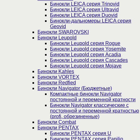
Бинокли LEICA серия Trinovid
Бинокли LEICA серия Ultravid
Бинокли LEICA серия Duovid
Бинокли-дальномеры LEICA серия
Geovid
Бинокли SWAROVSKI
Бинокли Leupold
Бинокли Leupold серия Rogue
Бинокли Leupold серия Yosemite
Бинокли Leupold серия Acadia
Бинокли Leupold серия Cascades
Бинокли Leupold серия Mojave
Бинокли Kahles
Бинокли VORTEX
Бинокли Redfied
Бинокли Navigator (Бюджетные)
Компактные бинокли Navigator
постоянной и переменной кратности
Бинокли Navigator классические с
постоянной и переменной кратностью
(profi, обрезиненные)
Бинокли Combat
Бинокли PENTAX
Бинокли PENTAX серия U
Бинокли PENTAX серия Papilio