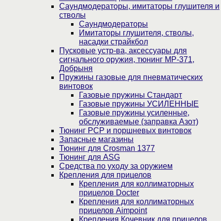
Саундмодераторы, имитаторы глушителя и
стволы
Саундмодераторы
Имитаторы глушителя, стволы,
насадки страйкбол
Пусковые устр-ва, аксессуары для
сигнального оружия, тюнинг МР-371,
Добрыня
Пружины газовые для пневматических
винтовок
Газовые пружины Стандарт
Газовые пружины УСИЛЕННЫЕ
Газовые пружины усиленные,
обслуживаемые (заправка Азот)
Тюнинг PCP и поршневых винтовок
Запасные магазины
Тюнинг для Crosman 1377
Тюнинг для ASG
Средства по уходу за оружием
Крепления для прицелов
Крепления для коллиматорных
прицелов Docter
Крепления для коллиматорных
прицелов Aimpoint
Крепления Кочевник для прицелов