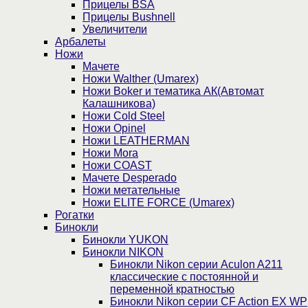
Прицелы BSA
Прицелы Bushnell
Увеличители
Арбалеты
Ножи
Мачете
Ножи Walther (Umarex)
Ножи Boker и тематика АК(Автомат
Калашникова)
Ножи Cold Steel
Ножи Opinel
Ножи LEATHERMAN
Ножи Mora
Ножи COAST
Мачете Desperado
Ножи метательные
Ножи ELITE FORCE (Umarex)
Рогатки
Бинокли
Бинокли YUKON
Бинокли NIKON
Бинокли Nikon серии Aculon A211
классические с постоянной и
переменной кратностью
Бинокли Nikon серии СF Action EX WP