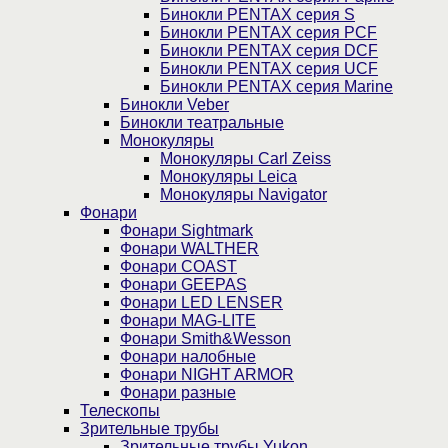
Бинокли PENTAX серия S
Бинокли PENTAX серия PCF
Бинокли PENTAX серия DCF
Бинокли PENTAX серия UCF
Бинокли PENTAX серия Marine
Бинокли Veber
Бинокли театральные
Монокуляры
Монокуляры Carl Zeiss
Монокуляры Leica
Монокуляры Navigator
Фонари
Фонари Sightmark
Фонари WALTHER
Фонари COAST
Фонари GEEPAS
Фонари LED LENSER
Фонари MAG-LITE
Фонари Smith&Wesson
Фонари налобные
Фонари NIGHT ARMOR
Фонари разные
Телескопы
Зрительные трубы
Зрительные трубы Yukon