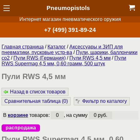
Pneumopistols
Интернет магазин пневматического оружия
+7 (499) 391-89-24
Главная страница
/
Каталог
/
Аксессуары и ЗИП для
пневматики, пусковые устр-ва
/
Пули, шарики, баллончики
со2
/
Пули RWS (Германия)
/
Пули RWS 4,5 мм
/
Пули
RWS Supermag 4,5 мм, 0,60 грамм, 500 штук
Пули RWS 4,5 мм
Назад в список товаров
Сравнительная таблица (
0
)
Фильтр по каталогу
В
корзине
товаров:
0
, на сумму
0 руб.
распродажа
Пули RWS Supermag 4,5 мм, 0,60