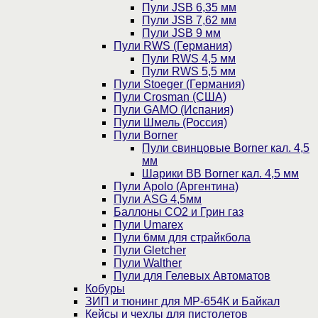
Пули JSB 6,35 мм
Пули JSB 7,62 мм
Пули JSB 9 мм
Пули RWS (Германия)
Пули RWS 4,5 мм
Пули RWS 5,5 мм
Пули Stoeger (Германия)
Пули Crosman (США)
Пули GAMO (Испания)
Пули Шмель (Россия)
Пули Borner
Пули свинцовые Borner кал. 4,5
мм
Шарики BB Borner кал. 4,5 мм
Пули Apolo (Аргентина)
Пули ASG 4,5мм
Баллоны CO2 и Грин газ
Пули Umarex
Пули 6мм для страйкбола
Пули Gletcher
Пули Walther
Пули для Гелевых Автоматов
Кобуры
ЗИП и тюнинг для МР-654К и Байкал
Кейсы и чехлы для пистолетов