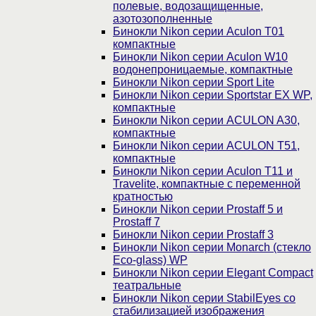
полевые, водозащищенные,
азотозополненные
Бинокли Nikon серии Aculon T01
компактные
Бинокли Nikon серии Aculon W10
водонепроницаемые, компактные
Бинокли Nikon серии Sport Lite
Бинокли Nikon серии Sportstar EX WP,
компактные
Бинокли Nikon серии ACULON A30,
компактные
Бинокли Nikon серии ACULON Т51,
компактные
Бинокли Nikon серии Aculon T11 и
Travelite, компактные с переменной
кратностью
Бинокли Nikon серии Prostaff 5 и
Prostaff 7
Бинокли Nikon серии Prostaff 3
Бинокли Nikon серии Monarch (стекло
Eco-glass) WP
Бинокли Nikon серии Elegant Compact
театральные
Бинокли Nikon серии StabilEyes со
стабилизацией изображения