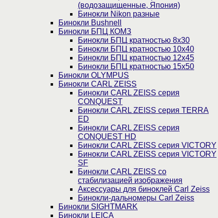
(водозащищенные, Япония)
Бинокли Nikon разные
Бинокли Bushnell
Бинокли БПЦ КОМЗ
Бинокли БПЦ кратностью 8х30
Бинокли БПЦ кратностью 10х40
Бинокли БПЦ кратностью 12х45
Бинокли БПЦ кратностью 15х50
Бинокли OLYMPUS
Бинокли CARL ZEISS
Бинокли CARL ZEISS серия
CONQUEST
Бинокли CARL ZEISS серия TERRA
ED
Бинокли CARL ZEISS серия
CONQUEST HD
Бинокли CARL ZEISS серия VICTORY
Бинокли CARL ZEISS серия VICTORY
SF
Бинокли CARL ZEISS со
стабилизацией изображения
Аксессуары для биноклей Carl Zeiss
Бинокли-дальномеры Carl Zeiss
Бинокли SIGHTMARK
Бинокли LEICA