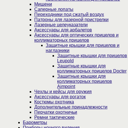
Мишени
Саперные лопаты
Переходники под сжатый воздух
Патроны для лазерной пристрелки
Лазерные целеуказатели
Аксессуары для арбалетов
Аксессуары для оптических прицелов и
коллиматорных прицелов
Защитные крышки для прицелов и
наглазники
Защитные крышки для прицелов
Leupold
Защитные крышки для
коллиматорных прицелов Docter
Защитные крышки для
коллиматорных прицелов
Aimpoint
Чехлы и кейсы для оружия
Аксессуары для рогаток
Костюмы охотника
Дополнительные принадлежности
Перчатки охотничьи
Ремни тактические
Барометры
Приборы ночного видения