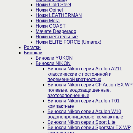
Ножи Cold Steel
Ножи Opinel
Ножи LEATHERMAN
Ножи Mora
Ножи COAST
Мачете Desperado
Ножи метательные
Ножи ELITE FORCE (Umarex)
Рогатки
Бинокли
Бинокли YUKON
Бинокли NIKON
Бинокли Nikon серии Aculon A211
классические с постоянной и
переменной кратностью
Бинокли Nikon серии СF Action EX WP
полевые, водозащищенные,
азотозополненные
Бинокли Nikon серии Aculon T01
компактные
Бинокли Nikon серии Aculon W10
водонепроницаемые, компактные
Бинокли Nikon серии Sport Lite
Бинокли Nikon серии Sportstar EX WP,
компактные