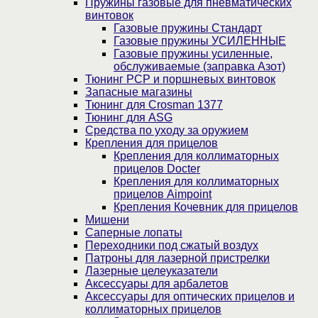
Пружины газовые для пневматических
винтовок
Газовые пружины Стандарт
Газовые пружины УСИЛЕННЫЕ
Газовые пружины усиленные,
обслуживаемые (заправка Азот)
Тюнинг PCP и поршневых винтовок
Запасные магазины
Тюнинг для Crosman 1377
Тюнинг для ASG
Средства по уходу за оружием
Крепления для прицелов
Крепления для коллиматорных
прицелов Docter
Крепления для коллиматорных
прицелов Aimpoint
Крепления Кочевник для прицелов
Мишени
Саперные лопаты
Переходники под сжатый воздух
Патроны для лазерной пристрелки
Лазерные целеуказатели
Аксессуары для арбалетов
Аксессуары для оптических прицелов и
коллиматорных прицелов