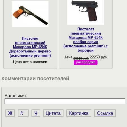
Пистолет
пневматический
Макарова МР-654К
Пистолет
особая серия
пневматический
(исполнение premium) с
Макарова МР-654К
бородой
Доработанный дерево
(исполнение premium)
Цена
22250 руб.
26010 руб.
Цена нет в наличии
распродажа
Комментарии посетителей
Ваше имя:
Ж
К
Ч
Цитата
Картинка
Ссылка