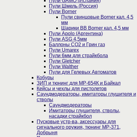
Пули GAMO (Испания)
Пули Шмель (Россия)
Пули Borner
Пули свинцовые Borner кал. 4,5
мм
Шарики BB Borner кал. 4,5 мм
Пули Apolo (Аргентина)
Пули ASG 4,5мм
Баллоны CO2 и Грин газ
Пули Umarex
Пули 6мм для страйкбола
Пули Gletcher
Пули Walther
Пули для Гелевых Автоматов
Кобуры
ЗИП и тюнинг для МР-654К и Байкал
Кейсы и чехлы для пистолетов
Саундмодераторы, имитаторы глушителя и
стволы
Саундмодераторы
Имитаторы глушителя, стволы,
насадки страйкбол
Пусковые устр-ва, аксессуары для
сигнального оружия, тюнинг МР-371,
Добрыня