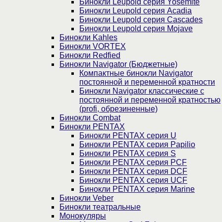
Бинокли Leupold серия Yosemite
Бинокли Leupold серия Acadia
Бинокли Leupold серия Cascades
Бинокли Leupold серия Mojave
Бинокли Kahles
Бинокли VORTEX
Бинокли Redfied
Бинокли Navigator (Бюджетные)
Компактные бинокли Navigator
постоянной и переменной кратности
Бинокли Navigator классические с
постоянной и переменной кратностью
(profi, обрезиненные)
Бинокли Combat
Бинокли PENTAX
Бинокли PENTAX серия U
Бинокли PENTAX серия Papilio
Бинокли PENTAX серия S
Бинокли PENTAX серия PCF
Бинокли PENTAX серия DCF
Бинокли PENTAX серия UCF
Бинокли PENTAX серия Marine
Бинокли Veber
Бинокли театральные
Монокуляры