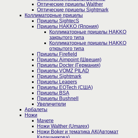
Оптические прицелы Walther
Оптические прицелы Sightmark
Коллиматорные прицелы
Прицелы SightecS
Прицелы HAKKO (Япония)
Коллиматорные прицелы HAKKO
закрытого типа
Коллиматорные прицелы HAKKO
открытого типа
Прицелы Firefield
Прицелы Aimpoint (Швеция)
Прицелы Docter (Германия)
Прицелы VOMZ PILAD
Прицелы Sightmark
Прицелы Leapers
Прицелы EOTech (США)
Прицелы BSA
Прицелы Bushnell
Увеличители
Арбалеты
Ножи
Мачете
Ножи Walther (Umarex)
Ножи Boker и тематика АК(Автомат
Калашникова)