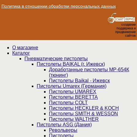
Политика в отношении обработки персональных данных
создание
поддержка и
продвижение
сайтов
О магазине
Каталог
Пнев­ма­ти­чес­кие пистолеты
Пистолеты BAIKAL (г. Ижевск)
Доработанные пистолеты МР-654К
(тюнинг)
Пистолеты Baikal - Ижевск
Пистолеты Umarex (Германия)
Пистолеты UMAREX
Пистолеты BERETTA
Пистолеты COLT
Пистолеты HECKLER & KOCH
Пистолеты SMITH & WESSON
Пистолеты WALTHER
Пистолеты ASG (Дания)
Револьверы
Пистолеты