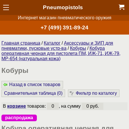
Pneumopistols
Интернет магазин пневматического оружия
+7 (499) 391-89-24
Главная страница
/
Каталог
/
Аксессуары и ЗИП для
пневматики, пусковые устр-ва
/
Кобуры
/
Кобура
оперативная черная для пистолета ПМ, ИЖ-71, ИЖ-79,
МР-654 (натуральная кожа)
Кобуры
Назад в список товаров
Сравнительная таблица (
0
)
Фильтр по каталогу
В
корзине
товаров:
0
, на сумму
0 руб.
распродажа
Кобура оперативная черная для