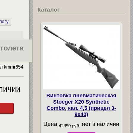
Каталог
логу
толета
ул
kmmr654
личии
Винтовка пневматическая
Stoeger X20 Synthetic
у
Combo, кал. 4,5 (прицел 3-
9х40)
Цена
нет в наличии
42890 руб.