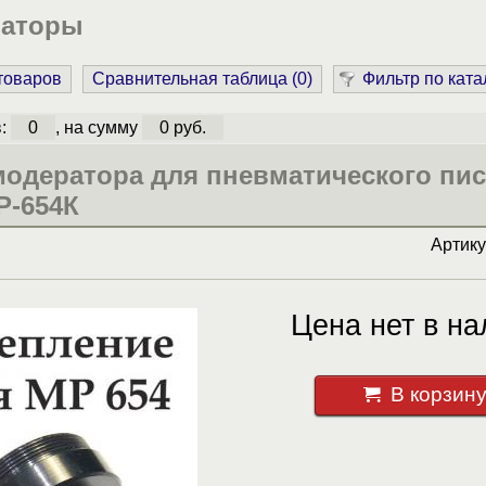
раторы
 товаров
Сравнительная таблица (
0
)
Фильтр по ката
в:
0
, на сумму
0 руб.
модератора для пневматического пис
Р-654К
Артик
Цена нет в на
В корзин