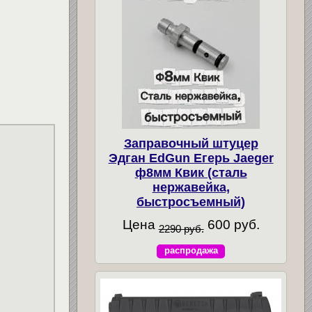
Заправочный штуцер
Эдган EdGun Егерь Jaeger
ф8мм Квик (сталь
нержавейка,
быстросъемный)
Цена
600 руб.
2290 руб.
распродажа