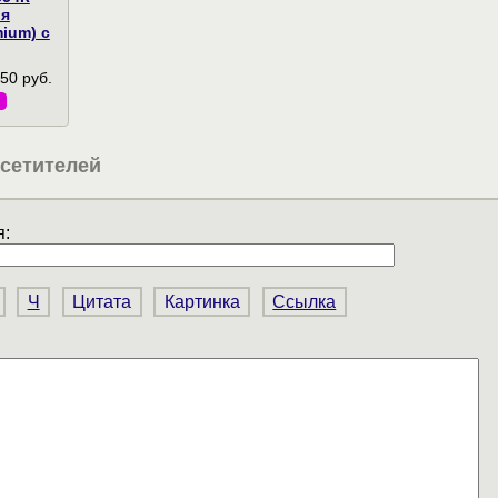
ия
ium) с
50 руб.
сетителей
:
Ч
Цитата
Картинка
Ссылка