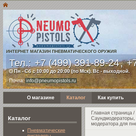
ИНТЕРНЕТ МАГАЗИН ПНЕВМАТИЧЕСКОГО ОРУЖИЯ
Тел.:
+7 (499) 391-89-24
,
+7
Пн - Сб с 10:00 до 20:00 (по Мск). Вс - выходной.
Почта:
info@pneumopistols.ru
О магазине
Каталог
Как купить
Главная страница
/
Каталог
Саундмодераторы, 
модератора для пн
Пнев­ма­ти­чес­кие
пистолеты