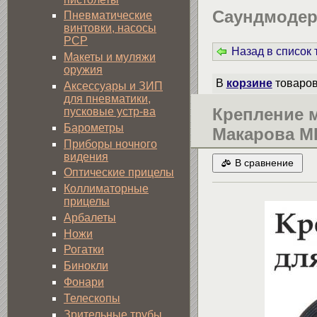
Саундмоде
Пневматические
винтовки, насосы
PCP
Назад в список
Макеты и муляжи
оружия
В
корзине
товаро
Аксессуары и ЗИП
для пневматики,
Крепление 
пусковые устр-ва
Барометры
Макарова М
Приборы ночного
видения
В сравнение
Оптические прицелы
Коллиматорные
прицелы
Арбалеты
Ножи
Рогатки
Бинокли
Фонари
Телескопы
Зрительные трубы