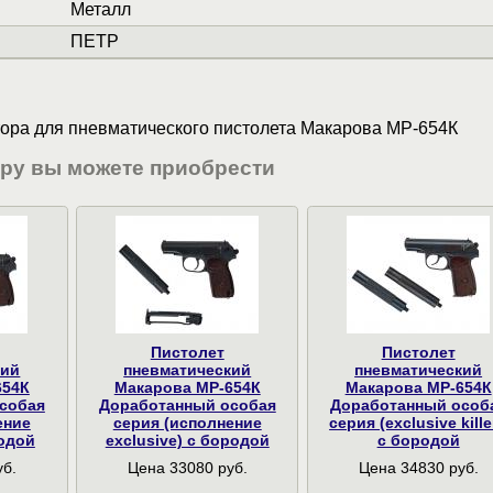
Металл
ПЕТР
ора для пневматического пистолета Макарова МР-654К
ару вы можете приобрести
Пистолет
Пистолет
кий
пневматический
пневматический
654К
Макарова МР-654К
Макарова МР-654К
собая
Доработанный особая
Доработанный особ
ение
серия (исполнение
серия (exclusive kille
родой
exclusive) с бородой
с бородой
уб.
Цена 33080 руб.
Цена 34830 руб.