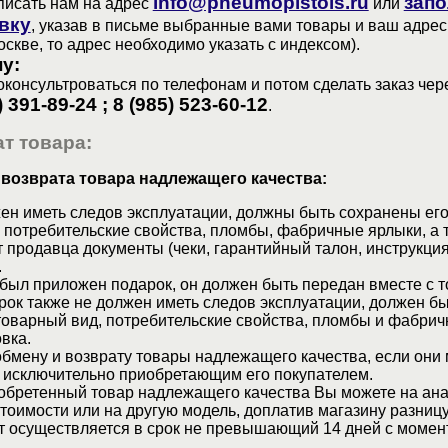
info@pneumopistols.ru
запо
писать нам на адрес
или
вку
, указав в письме выбранные вами товары и ваш адрес
оскве, то адрес необходимо указать с индексом).
у:
консультроваться по телефонам и потом сделать заказ чер
) 391-89-24 ; 8 (985) 523-60-12
.
т товара:
 возврата товара надлежащего качества:
ен иметь следов эксплуатации, должны быть сохранены его
 потребительские свойства, пломбы, фабричные ярлыки, а 
 продавца документы (чеки, гарантийный талон, инструкция
.
 был приложен подарок, он должен быть передан вместе с 
рок также не должен иметь следов эксплуатации, должен б
товарный вид, потребительские свойства, пломбы и фабрич
вка.
бмену и возврату товары надлежащего качества, если они 
 исключительно приобретающим его покупателем.
обретенный товар надлежащего качества Вы можете на ан
стоимости или на другую модель, доплатив магазину разницу
т осуществляется в срок не превышающий 14 дней с момен