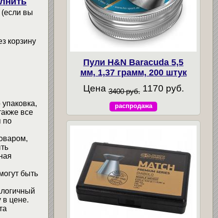
лнить
 (если вы
ез корзину
Пули H&N Baracuda 5,5
мм, 1,37 грамм, 200 штук
Цена
1170 руб.
3400 руб.
 упаковка,
распродажа
также все
 по
товаром,
ыть
ная
могут быть
алогичный
 в цене.
та