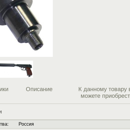
ики
Описание
К данному товару 
можете приобрес
и
тва
:
Россия