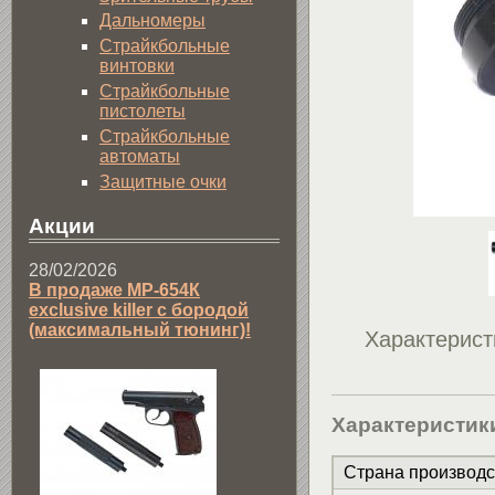
Дальномеры
Страйкбольные
винтовки
Страйкбольные
пистолеты
Страйкбольные
автоматы
Защитные очки
Акции
28/02/2026
В продаже МР-654К
exclusive killer с бородой
(максимальный тюнинг)!
Характерист
Характеристик
Страна производс