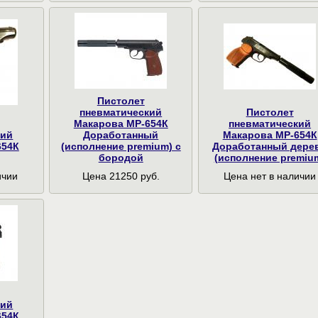
Пистолет
пневматический
Пистолет
Макарова МР-654К
пневматический
кий
Доработанный
Макарова МР-654К
654К
(исполнение premium) с
Доработанный дере
бородой
(исполнение premiu
ичии
Цена 21250 руб.
Цена нет в наличии
кий
654К