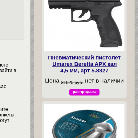
Пневматический пистолет
Umarex Beretta APX кал
логе
4,5 мм, арт 5.8327
зайти в
Цена
нет в наличии
31020 руб.
вас
распродажа
мите
анкеты.
огут