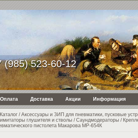
 (985) 523-60-12
Оплата
Доставка
Акции
Информация
Каталог
/
Аксессуары и ЗИП для пневматики, пусковые устр
имитаторы глушителя и стволы
/
Саундмодераторы
/
Крепл
евматического пистолета Макарова МР-654К