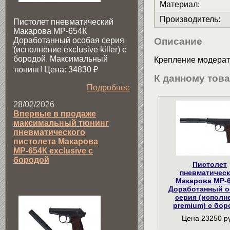
Материал
:
Производитель
:
Пистолет пневматический
Макарова МР-654К
Доработанный особая серия
Описание
(исполнение exclusive killer) с
бородой. Максимальный
Крепление модерат
тюнинг! Цена: 34830
₽
К данному тов
Подробнее
28/02/2026
Впервые в продаже
максимальный тюнинг
пневматического
пистолета Макарова
МР-654К exclusive с
бородой
Пистолет
пневматичес
Макарова МР-
Доработанный о
серия (исполн
premium) с бо
Цена 23250 р