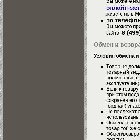
Вы можете на
онлайн-зая
живете не в М
по телефон
Вы можете про
8 (499
сайта:
Обмен и возвра
Условия обмена и
Товар не долж
товарный вид,
полученные от
эксплуатации)
Если к товару
при этом пода
сохранен его 
(родная) упако
Не подлежат о
использованы
Обменять при
товар той же 
Обмен/возвра
покупки.