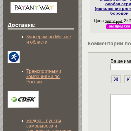
особая сер
(исполнение prem
бородой
Цена
222
26010 руб.
Доставка:
распродажа
Курьером по Москве
и области
Комментарии по
Ваше имя
Транспортными
компаниями по
Ж
К
России
Яндекс - пункты
самовывоза и