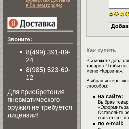
курьерская доставка
в Вашем городе:
Звоните:
Как купить
8(499) 391-89-
24
Вы можете добавлят
товаров. Чтобы пос
8(985) 523-60-
меню «Корзина».
12
Выбрав интересующ
способом:
Для приобретения
на сайте:
пневматического
Выбрав товары
оружия не требуется
«Оформить зак
Оставляйте р
лицензии!
связаться с в
по e-mail: