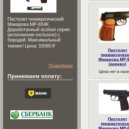
Пистолет пневматический
Макарова МР-654К
Доработанный особая серия
(исполнение exclusive) c
бородой. Максимальный
тюнинг! Цена: 33080
₽
Пистолет
пневматичес
Макарова МР-
(дерево)
Подробнее
Цена нет в нал
Принимаем оплату:
Пистолет
пневматичес
Макарова МР-