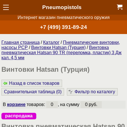
Pneumopistols
Интернет магазин пневматического оружия
+7 (499) 391-89-24
Главная страница
/
Каталог
/
Пневматические винтовки,
насосы PCP
/
Винтовки Hatsan (Турция)
/
Винтовка
пневматическая Hatsan 90 TR (переломка, пластик) 3 Дж
кал. 4,5 мм
Винтовки Hatsan (Турция)
Назад в список товаров
Сравнительная таблица (
0
)
Фильтр по каталогу
В
корзине
товаров:
0
, на сумму
0 руб.
распродажа
Винтовка пневматическая Hatsan 90