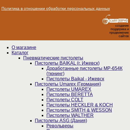
Политика в отношении обработки персональных данных
создание
поддержка и
продвижение
сайтов
О магазине
Каталог
Пнев­ма­ти­чес­кие пистолеты
Пистолеты BAIKAL (г. Ижевск)
Доработанные пистолеты МР-654К
(тюнинг)
Пистолеты Baikal - Ижевск
Пистолеты Umarex (Германия)
Пистолеты UMAREX
Пистолеты BERETTA
Пистолеты COLT
Пистолеты HECKLER & KOCH
Пистолеты SMITH & WESSON
Пистолеты WALTHER
Пистолеты ASG (Дания)
Револьверы