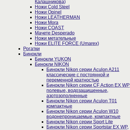
Калашникова)
Ножи Cold Steel
Ножи Opinel
Ножи LEATHERMAN
Ножи Mora
Ножи COAST
Мачете Desperado
Ножи метательные
Ножи ELITE FORCE (Umarex)
Рогатки
Бинокли
Бинокли YUKON
Бинокли NIKON
Бинокли Nikon серии Aculon A211
классические с постоянной и
переменной кратностью
Бинокли Nikon серии СF Action EX WP
полевые, водозащищенные,
азотозополненные
Бинокли Nikon серии Aculon T01
компактные
Бинокли Nikon серии Aculon W10
водонепроницаемые, компактные
Бинокли Nikon серии Sport Lite
Бинокли Nikon серии Sportstar EX WP,