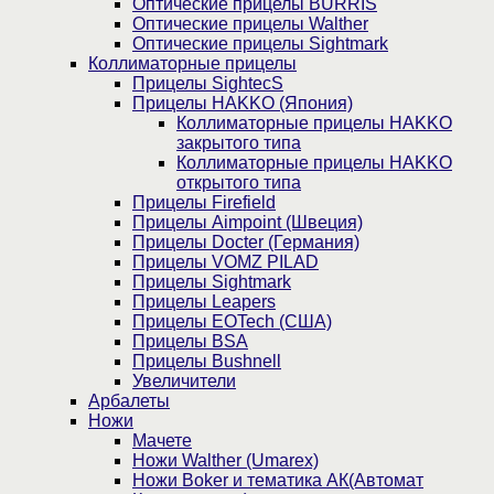
Оптические прицелы BURRIS
Оптические прицелы Walther
Оптические прицелы Sightmark
Коллиматорные прицелы
Прицелы SightecS
Прицелы HAKKO (Япония)
Коллиматорные прицелы HAKKO
закрытого типа
Коллиматорные прицелы HAKKO
открытого типа
Прицелы Firefield
Прицелы Aimpoint (Швеция)
Прицелы Docter (Германия)
Прицелы VOMZ PILAD
Прицелы Sightmark
Прицелы Leapers
Прицелы EOTech (США)
Прицелы BSA
Прицелы Bushnell
Увеличители
Арбалеты
Ножи
Мачете
Ножи Walther (Umarex)
Ножи Boker и тематика АК(Автомат