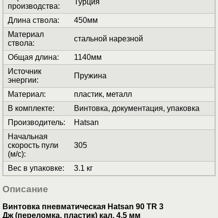
Турция
производства
:
Длина ствола
:
450мм
Материал
стальной нарезной
ствола
:
Общая длина
:
1140мм
Источник
Пружина
энергии
:
Материал
:
пластик, металл
В комплекте
:
Винтовка, документация, упаковка
Производитель
:
Hatsan
Начальная
скорость пули
305
(м/с)
:
Вес в упаковке
:
3.1 кг
Описание
Винтовка пневматическая Hatsan 90 TR 3
Дж
(переломка, пластик) кал. 4,5 мм