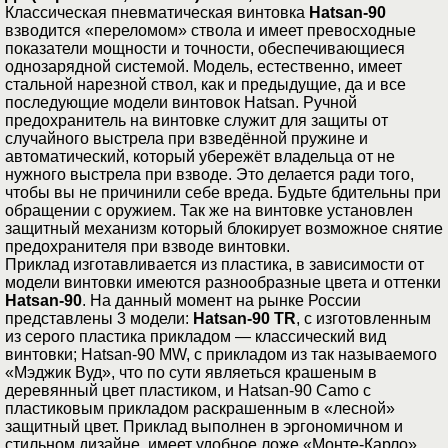
Классическая пневматическая винтовка
Hatsan-90
взводится «переломом» ствола и имеет превосходные
показатели мощности и точности, обеспечивающиеся
однозарядной системой. Модель, естественно, имеет
стальной нарезной ствол, как и предыдущие, да и все
последующие модели винтовок Hatsan. Ручной
предохранитель на винтовке служит для защиты от
случайного выстрела при взведённой пружине и
автоматический, который убережёт владельца от не
нужного выстрела при взводе. Это делается ради того,
чтобы вы не причинили себе вреда. Будьте бдительны при
обращении с оружием. Так же на винтовке установлен
защитный механизм который блокирует возможное снятие
предохранителя при взводе винтовки.
Приклад изготавливается из пластика, в зависимости от
модели винтовки имеются разнообразные цвета и оттенки
Hatsan-90
. На данный момент на рынке России
представлены 3 модели:
Hatsan-90 TR
, с изготовленным
из серого пластика прикладом — классический вид
винтовки; Hatsan-90 MW, с прикладом из так называемого
«Мэджик Вуд», что по сути являеться крашеным в
деревянный цвет пластиком, и Hatsan-90 Camo с
пластиковым прикладом раскрашенным в «лесной»
защитный цвет. Приклад выполнен в эргономичном и
стильном дизайне, имеет удобное ложе «Монте-Карло».