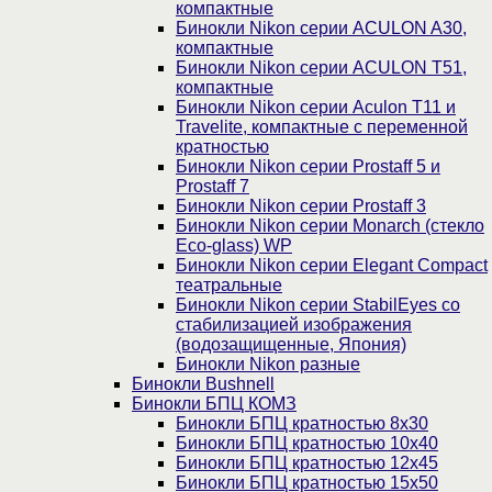
компактные
Бинокли Nikon серии ACULON A30,
компактные
Бинокли Nikon серии ACULON Т51,
компактные
Бинокли Nikon серии Aculon T11 и
Travelite, компактные с переменной
кратностью
Бинокли Nikon серии Prostaff 5 и
Prostaff 7
Бинокли Nikon серии Prostaff 3
Бинокли Nikon серии Monarch (стекло
Eco-glass) WP
Бинокли Nikon серии Elegant Compact
театральные
Бинокли Nikon серии StabilEyes со
стабилизацией изображения
(водозащищенные, Япония)
Бинокли Nikon разные
Бинокли Bushnell
Бинокли БПЦ КОМЗ
Бинокли БПЦ кратностью 8х30
Бинокли БПЦ кратностью 10х40
Бинокли БПЦ кратностью 12х45
Бинокли БПЦ кратностью 15х50