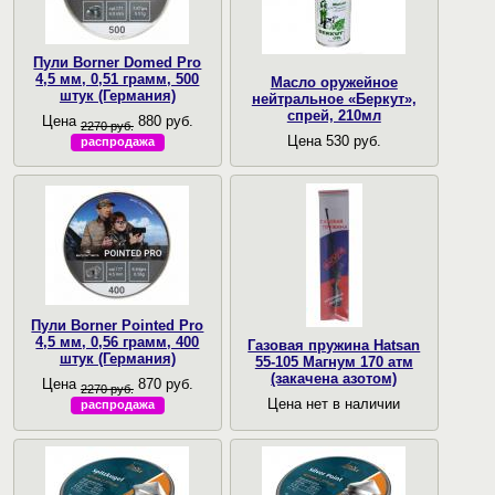
Пули Borner Domed Pro
4,5 мм, 0,51 грамм, 500
Масло оружейное
штук (Германия)
нейтральное «Беркут»,
спрей, 210мл
Цена
880 руб.
2270 руб.
Цена 530 руб.
распродажа
Пули Borner Pointed Pro
4,5 мм, 0,56 грамм, 400
Газовая пружина Hatsan
штук (Германия)
55-105 Магнум 170 атм
(закачена азотом)
Цена
870 руб.
2270 руб.
Цена нет в наличии
распродажа