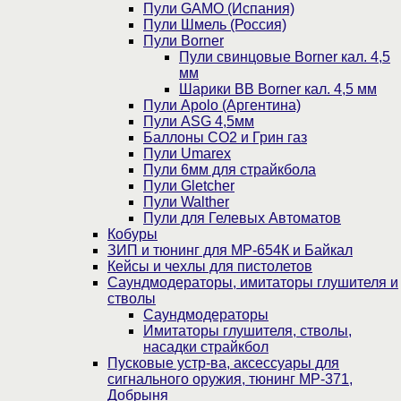
Пули GAMO (Испания)
Пули Шмель (Россия)
Пули Borner
Пули свинцовые Borner кал. 4,5
мм
Шарики BB Borner кал. 4,5 мм
Пули Apolo (Аргентина)
Пули ASG 4,5мм
Баллоны CO2 и Грин газ
Пули Umarex
Пули 6мм для страйкбола
Пули Gletcher
Пули Walther
Пули для Гелевых Автоматов
Кобуры
ЗИП и тюнинг для МР-654К и Байкал
Кейсы и чехлы для пистолетов
Саундмодераторы, имитаторы глушителя и
стволы
Саундмодераторы
Имитаторы глушителя, стволы,
насадки страйкбол
Пусковые устр-ва, аксессуары для
сигнального оружия, тюнинг МР-371,
Добрыня