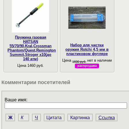
Пружина газовая
HATSAN
Набор для чистки
55/70/90,Kral,Crossman
оружия Rotchi 4,5 мм в
Phantom/Quest,Remington
пластиковом футляре
Summit,Stroger x10(до
140 атм)
Цена
нет в наличии
1600 руб.
Цена 1460 руб.
распродажа
Комментарии посетителей
Ваше имя:
Ж
К
Ч
Цитата
Картинка
Ссылка