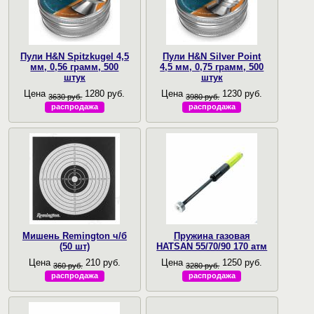
Пули H&N Spitzkugel 4,5
Пули H&N Silver Point
мм, 0,56 грамм, 500
4,5 мм, 0,75 грамм, 500
штук
штук
Цена
1280 руб.
Цена
1230 руб.
3630 руб.
3980 руб.
распродажа
распродажа
Мишень Remington ч/б
Пружина газовая
(50 шт)
HATSAN 55/70/90 170 атм
Цена
210 руб.
Цена
1250 руб.
360 руб.
3280 руб.
распродажа
распродажа