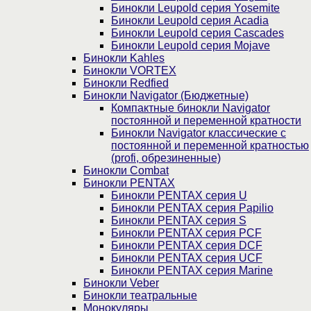
Бинокли Leupold серия Yosemite
Бинокли Leupold серия Acadia
Бинокли Leupold серия Cascades
Бинокли Leupold серия Mojave
Бинокли Kahles
Бинокли VORTEX
Бинокли Redfied
Бинокли Navigator (Бюджетные)
Компактные бинокли Navigator
постоянной и переменной кратности
Бинокли Navigator классические с
постоянной и переменной кратностью
(profi, обрезиненные)
Бинокли Combat
Бинокли PENTAX
Бинокли PENTAX серия U
Бинокли PENTAX серия Papilio
Бинокли PENTAX серия S
Бинокли PENTAX серия PCF
Бинокли PENTAX серия DCF
Бинокли PENTAX серия UCF
Бинокли PENTAX серия Marine
Бинокли Veber
Бинокли театральные
Монокуляры