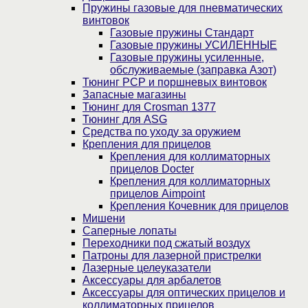
Пружины газовые для пневматических
винтовок
Газовые пружины Стандарт
Газовые пружины УСИЛЕННЫЕ
Газовые пружины усиленные,
обслуживаемые (заправка Азот)
Тюнинг PCP и поршневых винтовок
Запасные магазины
Тюнинг для Crosman 1377
Тюнинг для ASG
Средства по уходу за оружием
Крепления для прицелов
Крепления для коллиматорных
прицелов Docter
Крепления для коллиматорных
прицелов Aimpoint
Крепления Кочевник для прицелов
Мишени
Саперные лопаты
Переходники под сжатый воздух
Патроны для лазерной пристрелки
Лазерные целеуказатели
Аксессуары для арбалетов
Аксессуары для оптических прицелов и
коллиматорных прицелов