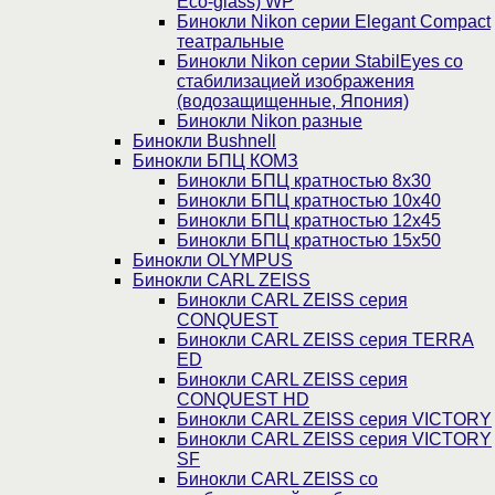
Eco-glass) WP
Бинокли Nikon серии Elegant Compact
театральные
Бинокли Nikon серии StabilEyes со
стабилизацией изображения
(водозащищенные, Япония)
Бинокли Nikon разные
Бинокли Bushnell
Бинокли БПЦ КОМЗ
Бинокли БПЦ кратностью 8х30
Бинокли БПЦ кратностью 10х40
Бинокли БПЦ кратностью 12х45
Бинокли БПЦ кратностью 15х50
Бинокли OLYMPUS
Бинокли CARL ZEISS
Бинокли CARL ZEISS серия
CONQUEST
Бинокли CARL ZEISS серия TERRA
ED
Бинокли CARL ZEISS серия
CONQUEST HD
Бинокли CARL ZEISS серия VICTORY
Бинокли CARL ZEISS серия VICTORY
SF
Бинокли CARL ZEISS со