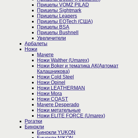
Прицелы VOMZ PILAD
Прицелы Sightmark
Прицелы Leapers
Прицелы EOTech (США)
Прицелы BSA
Прицелы Bushnell
Увеличители
Арбалеты
Ножи
Мачете
Ножи Walther (Umarex)
Ножи Boker и тематика АК(Автомат
Калашникова)
Ножи Cold Steel
Ножи Opinel
Ножи LEATHERMAN
Ножи Mora
Ножи COAST
Мачете Desperado
Ножи метательные
Ножи ELITE FORCE (Umarex)
Рогатки
Бинокли
Бинокли YUKON
Бинокли NIKON