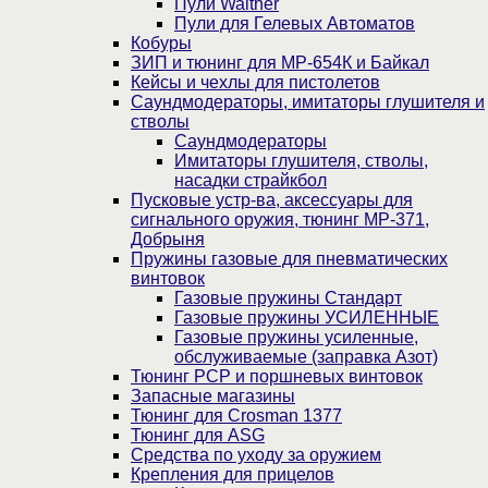
Пули Walther
Пули для Гелевых Автоматов
Кобуры
ЗИП и тюнинг для МР-654К и Байкал
Кейсы и чехлы для пистолетов
Саундмодераторы, имитаторы глушителя и
стволы
Саундмодераторы
Имитаторы глушителя, стволы,
насадки страйкбол
Пусковые устр-ва, аксессуары для
сигнального оружия, тюнинг МР-371,
Добрыня
Пружины газовые для пневматических
винтовок
Газовые пружины Стандарт
Газовые пружины УСИЛЕННЫЕ
Газовые пружины усиленные,
обслуживаемые (заправка Азот)
Тюнинг PCP и поршневых винтовок
Запасные магазины
Тюнинг для Crosman 1377
Тюнинг для ASG
Средства по уходу за оружием
Крепления для прицелов