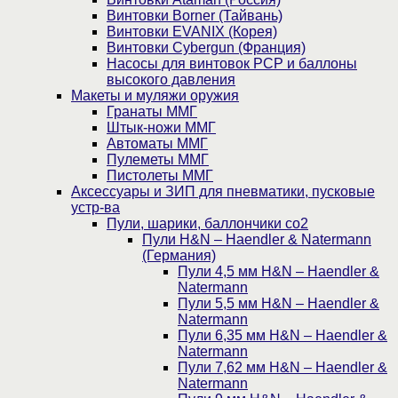
Винтовки Borner (Тайвань)
Винтовки EVANIX (Корея)
Винтовки Cybergun (Франция)
Насосы для винтовок PCP и баллоны
высокого давления
Макеты и муляжи оружия
Гранаты ММГ
Штык-ножи ММГ
Автоматы ММГ
Пулеметы ММГ
Пистолеты ММГ
Аксессуары и ЗИП для пневматики, пусковые
устр-ва
Пули, шарики, баллончики со2
Пули H&N – Haendler & Natermann
(Германия)
Пули 4,5 мм H&N – Haendler &
Natermann
Пули 5,5 мм H&N – Haendler &
Natermann
Пули 6,35 мм H&N – Haendler &
Natermann
Пули 7,62 мм H&N – Haendler &
Natermann