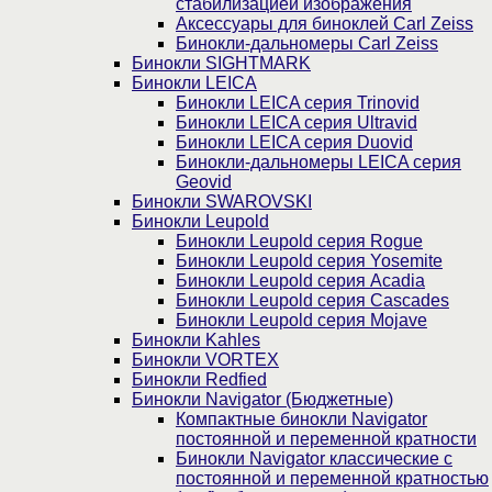
стабилизацией изображения
Аксессуары для биноклей Carl Zeiss
Бинокли-дальномеры Carl Zeiss
Бинокли SIGHTMARK
Бинокли LEICA
Бинокли LEICA серия Trinovid
Бинокли LEICA серия Ultravid
Бинокли LEICA серия Duovid
Бинокли-дальномеры LEICA серия
Geovid
Бинокли SWAROVSKI
Бинокли Leupold
Бинокли Leupold серия Rogue
Бинокли Leupold серия Yosemite
Бинокли Leupold серия Acadia
Бинокли Leupold серия Cascades
Бинокли Leupold серия Mojave
Бинокли Kahles
Бинокли VORTEX
Бинокли Redfied
Бинокли Navigator (Бюджетные)
Компактные бинокли Navigator
постоянной и переменной кратности
Бинокли Navigator классические с
постоянной и переменной кратностью