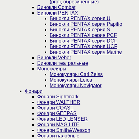
(profi, обрезиненные)
Бинокли Combat
Бинокли PENTAX
Бинокли PENTAX серия U
Бинокли PENTAX серия Papilio
Бинокли PENTAX серия S
Бинокли PENTAX серия PCF
Бинокли PENTAX серия DCF
Бинокли PENTAX серия UCF
Бинокли PENTAX серия Marine
Бинокли Veber
Бинокли театральные
Монокуляры
Монокуляры Carl Zeiss
Монокуляры Leica
Монокуляры Navigator
Фонари
Фонари Sightmark
Фонари WALTHER
Фонари COAST
Фонари GEEPAS
Фонари LED LENSER
Фонари MAG-LITE
Фонари Smith&Wesson
Фонари налобные