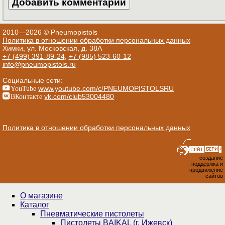
2010—2026 © Pneumopistols
Политика в отношении обработки персональных данных
Химки, ул. Московская, д. 38А
+7 (499) 391-89-24
,
+7 (985) 523-60-12
info@pneumopistols.ru
Социальные сети:
YouTube
www.youtube.com/c/PNEUMOPISTOLSRU
ВКонтакте
vk.com/club53004480
Политика в отношении обработки персональных данных
создание
поддержка и
продвижение
сайтов
О магазине
Каталог
Пнев­ма­ти­чес­кие пистолеты
Пистолеты BAIKAL (г. Ижевск)