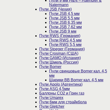
Пули 9 мм H&N – Haendler &
Natermann
Пули JSB (Чехия)
Пули JSB 4,5 мм
Пули JSB 5,5 мм
Пули JSB 6,35 мм
Пули JSB 7,62 мм
Пули JSB 9 мм
Пули RWS (Германия)
Пули RWS 4,5 мм
Пули RWS 5,5 мм
Пули Stoeger (Германия)
Пули Crosman (США)
Пули GAMO (Испания)
Пули Шмель (Россия)
Пули Borner
Пули свинцовые Borner кал. 4,5
мм
Шарики BB Borner кал. 4,5 мм
Пули Apolo (Аргентина)
Пули ASG 4,5мм
Баллоны CO2 и Грин газ
Пули Umarex
Пули 6мм для страйкбола
Пули Gletcher