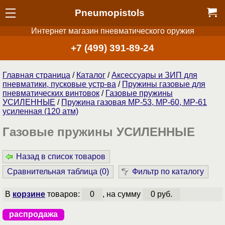
Pneumopistols
Интернет магазин пневматического оружия
+7 (499) 391-89-24
Главная страница
/
Каталог
/
Аксессуары и ЗИП для
пневматики, пусковые устр-ва
/
Пружины газовые для
пневматических винтовок
/
Газовые пружины
УСИЛЕННЫЕ
/
Пружина газовая МР-53, МР-60, МР-61
усиленная (120 атм)
Газовые пружины УСИЛЕННЫЕ
Назад в список товаров
Сравнительная таблица (
0
)
Фильтр по каталогу
В
корзине
товаров:
0
, на сумму
0 руб.
распродажа