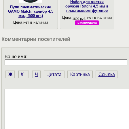
Набор для чистки
оружия Rotchi 4,5 мм в
Пули пневматические
пластиковом футляре
GAMO Match, калибр 4,5
мм., (500 шт.)
Цена
нет в наличии
1600 руб.
Цена нет в наличии
распродажа
Комментарии посетителей
Ваше имя:
Ж
К
Ч
Цитата
Картинка
Ссылка