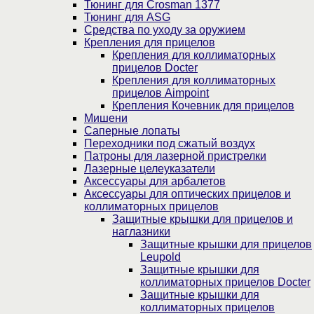
Тюнинг для Crosman 1377
Тюнинг для ASG
Средства по уходу за оружием
Крепления для прицелов
Крепления для коллиматорных
прицелов Docter
Крепления для коллиматорных
прицелов Aimpoint
Крепления Кочевник для прицелов
Мишени
Саперные лопаты
Переходники под сжатый воздух
Патроны для лазерной пристрелки
Лазерные целеуказатели
Аксессуары для арбалетов
Аксессуары для оптических прицелов и
коллиматорных прицелов
Защитные крышки для прицелов и
наглазники
Защитные крышки для прицелов
Leupold
Защитные крышки для
коллиматорных прицелов Docter
Защитные крышки для
коллиматорных прицелов