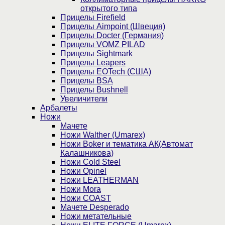
открытого типа
Прицелы Firefield
Прицелы Aimpoint (Швеция)
Прицелы Docter (Германия)
Прицелы VOMZ PILAD
Прицелы Sightmark
Прицелы Leapers
Прицелы EOTech (США)
Прицелы BSA
Прицелы Bushnell
Увеличители
Арбалеты
Ножи
Мачете
Ножи Walther (Umarex)
Ножи Boker и тематика АК(Автомат
Калашникова)
Ножи Cold Steel
Ножи Opinel
Ножи LEATHERMAN
Ножи Mora
Ножи COAST
Мачете Desperado
Ножи метательные