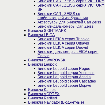
Бинокли CARL ZEISS серия VICTORY
Бинокли CARL ZEISS серия VICTORY
SF
Бинокли CARL ZEISS со
стабилизацией изображения
Аксессуары для биноклей Carl Zeiss
Бинокли-дальномеры Carl Zeiss
Бинокли SIGHTMARK
Бинокли LEICA
Бинокли LEICA серия Trinovid
Бинокли LEICA серия Ultravid
Бинокли LEICA серия Duovid
Бинокли-дальномеры LEICA серия
Geovid
Бинокли SWAROVSKI
Бинокли Leupold
Бинокли Leupold серия Rogue
Бинокли Leupold серия Yosemite
Бинокли Leupold серия Acadia
Бинокли Leupold серия Cascades
Бинокли Leupold серия Mojave
Бинокли Kahles
Бинокли VORTEX
Бинокли Redfied
Бинокли Navigator (Бюджетные)