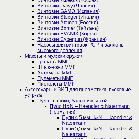
Винтовки Ижевск (Россия)
Винтовки Daisy (Япония)
Винтовки GAMO (Испания)
Винтовки Stoeger (Италия)
Винтовки Ataman (Россия)
Винтовки Borner (Тайвань)
Винтовки EVANIX (Корея)
Винтовки Cybergun (Франция)
Насосы для винтовок PCP и баллоны
высокого давления
Макеты и муляжи оружия
Гранаты ММГ
Штык-ножи ММГ
Автоматы ММГ
Пулеметы ММГ
Пистолеты ММГ
Аксессуары и ЗИП для пневматики, пусковые
устр-ва
Пули, шарики, баллончики со2
Пули H&N – Haendler & Natermann
(Германия)
Пули 4,5 мм H&N – Haendler &
Natermann
Пули 5,5 мм H&N – Haendler &
Natermann