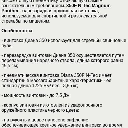
высокоточную пневматику, отвечающую самым
взыскательным требованиям.
350F N-Tec Magnum
Panther
- однозарядная пружинная винтовка,
используемая для спортивной и развлекательной
стрельбы по мишеням.
Особенности:
- винтовка Диана 350 использует для стрельбы свинцовые
пули;
- перезарядка винтовки Диана 350 осуществляется путем
переламывания нарезного ствола, длина которого равна
49,5 см;
- пневматическая винтовка Diana 350F N-Tec имеет
стандартные массагабаритные характеристики - ее
полная длина 1225 мм/ вес - 3,85 кг;
- мощность винтовки - до 7,5 Дж;
- корпус винтовки изготовлен из ударопрочного
оружейного пластика черного цвета;
- на рукоять и цевье нанесено рифление,
обеспечивающее крепкое удержание винтовки во время