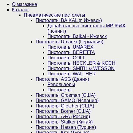
О магазине
Каталог
Пнев­ма­ти­чес­кие пистолеты
Пистолеты BAIKAL (г. Ижевск)
Доработанные пистолеты МР-654К
(тюнинг)
Пистолеты Baikal - Ижевск
Пистолеты Umarex (Германия)
Пистолеты UMAREX
Пистолеты BERETTA
Пистолеты COLT
Пистолеты HECKLER & KOCH
Пистолеты SMITH & WESSON
Пистолеты WALTHER
Пистолеты ASG (Дания)
Револьверы
Пистолеты
Пистолеты Crosman (США)
Пистолеты GAMO (Испания)
Пистолеты Gletcher (США)
Пистолеты Borner (США)
Пистолеты А+А (Россия)
Пистолеты Stalker (Китай)
Пистолеты Hatsan (Турция)
Пистолеты Kral (Турция)