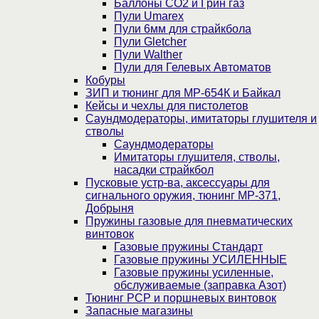
Баллоны CO2 и Грин газ
Пули Umarex
Пули 6мм для страйкбола
Пули Gletcher
Пули Walther
Пули для Гелевых Автоматов
Кобуры
ЗИП и тюнинг для МР-654К и Байкал
Кейсы и чехлы для пистолетов
Саундмодераторы, имитаторы глушителя и
стволы
Саундмодераторы
Имитаторы глушителя, стволы,
насадки страйкбол
Пусковые устр-ва, аксессуары для
сигнального оружия, тюнинг МР-371,
Добрыня
Пружины газовые для пневматических
винтовок
Газовые пружины Стандарт
Газовые пружины УСИЛЕННЫЕ
Газовые пружины усиленные,
обслуживаемые (заправка Азот)
Тюнинг PCP и поршневых винтовок
Запасные магазины