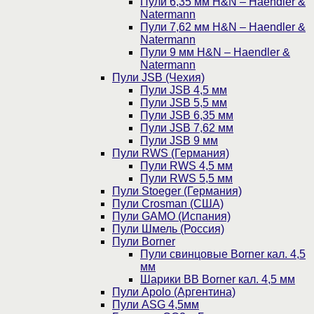
Пули 6,35 мм H&N – Haendler &
Natermann
Пули 7,62 мм H&N – Haendler &
Natermann
Пули 9 мм H&N – Haendler &
Natermann
Пули JSB (Чехия)
Пули JSB 4,5 мм
Пули JSB 5,5 мм
Пули JSB 6,35 мм
Пули JSB 7,62 мм
Пули JSB 9 мм
Пули RWS (Германия)
Пули RWS 4,5 мм
Пули RWS 5,5 мм
Пули Stoeger (Германия)
Пули Crosman (США)
Пули GAMO (Испания)
Пули Шмель (Россия)
Пули Borner
Пули свинцовые Borner кал. 4,5
мм
Шарики BB Borner кал. 4,5 мм
Пули Apolo (Аргентина)
Пули ASG 4,5мм