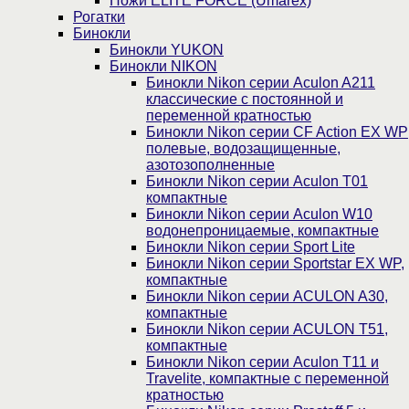
Ножи ELITE FORCE (Umarex)
Рогатки
Бинокли
Бинокли YUKON
Бинокли NIKON
Бинокли Nikon серии Aculon A211
классические с постоянной и
переменной кратностью
Бинокли Nikon серии СF Action EX WP
полевые, водозащищенные,
азотозополненные
Бинокли Nikon серии Aculon T01
компактные
Бинокли Nikon серии Aculon W10
водонепроницаемые, компактные
Бинокли Nikon серии Sport Lite
Бинокли Nikon серии Sportstar EX WP,
компактные
Бинокли Nikon серии ACULON A30,
компактные
Бинокли Nikon серии ACULON Т51,
компактные
Бинокли Nikon серии Aculon T11 и
Travelite, компактные с переменной
кратностью