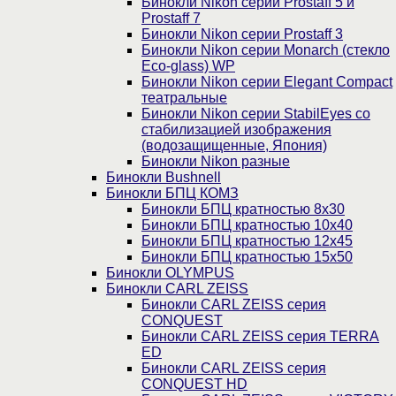
Бинокли Nikon серии Prostaff 5 и
Prostaff 7
Бинокли Nikon серии Prostaff 3
Бинокли Nikon серии Monarch (стекло
Eco-glass) WP
Бинокли Nikon серии Elegant Compact
театральные
Бинокли Nikon серии StabilEyes со
стабилизацией изображения
(водозащищенные, Япония)
Бинокли Nikon разные
Бинокли Bushnell
Бинокли БПЦ КОМЗ
Бинокли БПЦ кратностью 8х30
Бинокли БПЦ кратностью 10х40
Бинокли БПЦ кратностью 12х45
Бинокли БПЦ кратностью 15х50
Бинокли OLYMPUS
Бинокли CARL ZEISS
Бинокли CARL ZEISS серия
CONQUEST
Бинокли CARL ZEISS серия TERRA
ED
Бинокли CARL ZEISS серия
CONQUEST HD