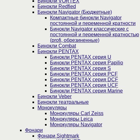
Бинокли VORTEX
Бинокли Redfied
Бинокли Navigator (Бюджетные)
Компактные бинокли Navigator
постоянной и переменной кратности
Бинокли Navigator классические с
постоянной и переменной кратностью
(profi, обрезиненные)
Бинокли Combat
Бинокли PENTAX
Бинокли PENTAX серия U
Бинокли PENTAX серия Papilio
Бинокли PENTAX серия S
Бинокли PENTAX серия PCF
Бинокли PENTAX серия DCF
Бинокли PENTAX серия UCF
Бинокли PENTAX серия Marine
Бинокли Veber
Бинокли театральные
Монокуляры
Монокуляры Carl Zeiss
Монокуляры Leica
Монокуляры Navigator
Фонари
Фонари Sightmark