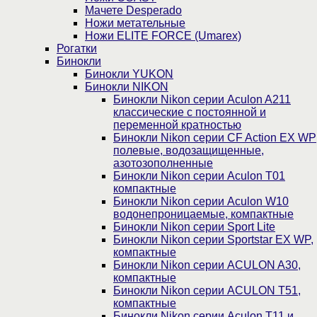
Мачете Desperado
Ножи метательные
Ножи ELITE FORCE (Umarex)
Рогатки
Бинокли
Бинокли YUKON
Бинокли NIKON
Бинокли Nikon серии Aculon A211
классические с постоянной и
переменной кратностью
Бинокли Nikon серии СF Action EX WP
полевые, водозащищенные,
азотозополненные
Бинокли Nikon серии Aculon T01
компактные
Бинокли Nikon серии Aculon W10
водонепроницаемые, компактные
Бинокли Nikon серии Sport Lite
Бинокли Nikon серии Sportstar EX WP,
компактные
Бинокли Nikon серии ACULON A30,
компактные
Бинокли Nikon серии ACULON Т51,
компактные
Бинокли Nikon серии Aculon T11 и