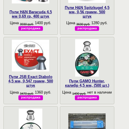
Пули H&N Spitzkugel 4,5
Пули H&N Baracuda 4.5
мм, 0,56 грамм, 500
мм 0,69 гр, 400 штук
штук
Цена
1400 руб.
Цена
1280 руб.
3930 руб.
3630 руб.
распродажа
распродажа
Пули JSB Exact Diabolo
4,5 мм, 0,547 грамм, 500
Пули GAMO Hunter,
штук
калибр 4,5 мм, (500 шт.)
Цена
1360 руб.
Цена
нет в наличии
3470 руб.
1490 руб.
распродажа
распродажа