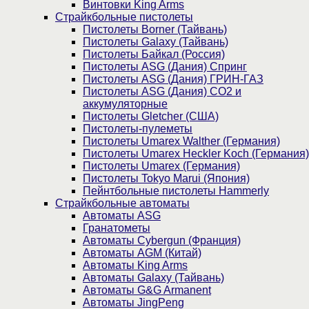
Винтовки King Arms
Страйкбольные пистолеты
Пистолеты Borner (Тайвань)
Пистолеты Galaxy (Тайвань)
Пистолеты Байкал (Россия)
Пистолеты ASG (Дания) Спринг
Пистолеты ASG (Дания) ГРИН-ГАЗ
Пистолеты ASG (Дания) CO2 и
аккумуляторные
Пистолеты Gletcher (США)
Пистолеты-пулеметы
Пистолеты Umarex Walther (Германия)
Пистолеты Umarex Heckler Koch (Германия)
Пистолеты Umarex (Германия)
Пистолеты Tokyo Marui (Япония)
Пейнтбольные пистолеты Hammerly
Страйкбольные автоматы
Автоматы ASG
Гранатометы
Автоматы Cybergun (Франция)
Автоматы AGM (Китай)
Автоматы King Arms
Автоматы Galaxy (Тайвань)
Автоматы G&G Armanent
Автоматы JingPeng