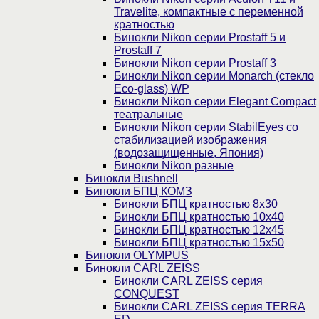
Travelite, компактные с переменной
кратностью
Бинокли Nikon серии Prostaff 5 и
Prostaff 7
Бинокли Nikon серии Prostaff 3
Бинокли Nikon серии Monarch (стекло
Eco-glass) WP
Бинокли Nikon серии Elegant Compact
театральные
Бинокли Nikon серии StabilEyes со
стабилизацией изображения
(водозащищенные, Япония)
Бинокли Nikon разные
Бинокли Bushnell
Бинокли БПЦ КОМЗ
Бинокли БПЦ кратностью 8х30
Бинокли БПЦ кратностью 10х40
Бинокли БПЦ кратностью 12х45
Бинокли БПЦ кратностью 15х50
Бинокли OLYMPUS
Бинокли CARL ZEISS
Бинокли CARL ZEISS серия
CONQUEST
Бинокли CARL ZEISS серия TERRA