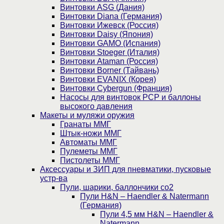
Винтовки ASG (Дания)
Винтовки Diana (Германия)
Винтовки Ижевск (Россия)
Винтовки Daisy (Япония)
Винтовки GAMO (Испания)
Винтовки Stoeger (Италия)
Винтовки Ataman (Россия)
Винтовки Borner (Тайвань)
Винтовки EVANIX (Корея)
Винтовки Cybergun (Франция)
Насосы для винтовок PCP и баллоны
высокого давления
Макеты и муляжи оружия
Гранаты ММГ
Штык-ножи ММГ
Автоматы ММГ
Пулеметы ММГ
Пистолеты ММГ
Аксессуары и ЗИП для пневматики, пусковые
устр-ва
Пули, шарики, баллончики со2
Пули H&N – Haendler & Natermann
(Германия)
Пули 4,5 мм H&N – Haendler &
Natermann