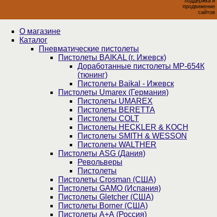
поддержка и
продвижение
сайтов
О магазине
Каталог
Пнев­ма­ти­чес­кие пистолеты
Пистолеты BAIKAL (г. Ижевск)
Доработанные пистолеты МР-654К
(тюнинг)
Пистолеты Baikal - Ижевск
Пистолеты Umarex (Германия)
Пистолеты UMAREX
Пистолеты BERETTA
Пистолеты COLT
Пистолеты HECKLER & KOCH
Пистолеты SMITH & WESSON
Пистолеты WALTHER
Пистолеты ASG (Дания)
Револьверы
Пистолеты
Пистолеты Crosman (США)
Пистолеты GAMO (Испания)
Пистолеты Gletcher (США)
Пистолеты Borner (США)
Пистолеты А+А (Россия)