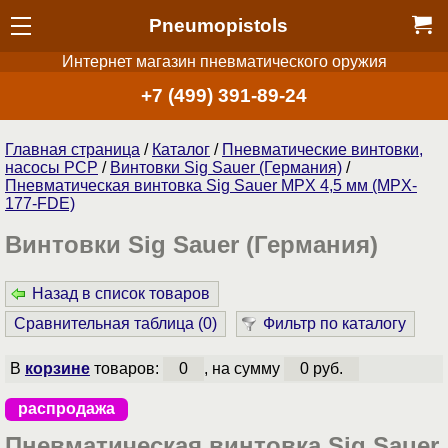
Pneumopistols
Интернет магазин пневматического оружия
+7 (499) 391-89-24
Главная страница
/
Каталог
/
Пневматические винтовки,
насосы PCP
/
Винтовки Sig Sauer (Германия)
/
Пневматическая винтовка Sig Sauer MPX 4,5 мм (MPX-
177-FDE)
Винтовки Sig Sauer (Германия)
Назад в список товаров
Сравнительная таблица (
0
)
Фильтр по каталогу
В
корзине
товаров:
0
, на сумму
0 руб.
распродажа
Пневматическая винтовка Sig Sauer