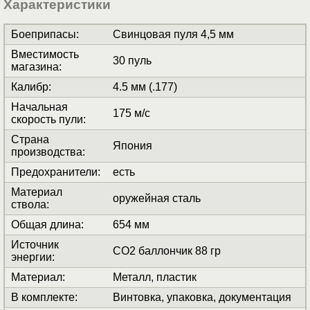
Характеристики
Боеприпасы
:
Свинцовая пуля 4,5 мм
Вместимость
30 пуль
магазина
:
Калибр
:
4.5 мм (.177)
Начальная
175 м/с
скорость пули
:
Страна
Япония
производства
:
Предохранители
:
есть
Материал
оружейная сталь
ствола
:
Общая длина
:
654 мм
Источник
СО2 баллончик 88 гр
энергии
:
Материал
:
Металл, пластик
В комплекте
:
Винтовка, упаковка, документация