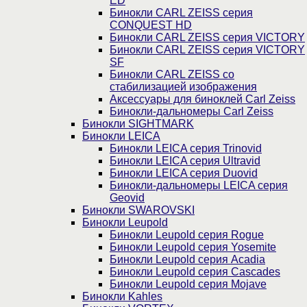
ED
Бинокли CARL ZEISS серия
CONQUEST HD
Бинокли CARL ZEISS серия VICTORY
Бинокли CARL ZEISS серия VICTORY
SF
Бинокли CARL ZEISS со
стабилизацией изображения
Аксессуары для биноклей Carl Zeiss
Бинокли-дальномеры Carl Zeiss
Бинокли SIGHTMARK
Бинокли LEICA
Бинокли LEICA серия Trinovid
Бинокли LEICA серия Ultravid
Бинокли LEICA серия Duovid
Бинокли-дальномеры LEICA серия
Geovid
Бинокли SWAROVSKI
Бинокли Leupold
Бинокли Leupold серия Rogue
Бинокли Leupold серия Yosemite
Бинокли Leupold серия Acadia
Бинокли Leupold серия Cascades
Бинокли Leupold серия Mojave
Бинокли Kahles