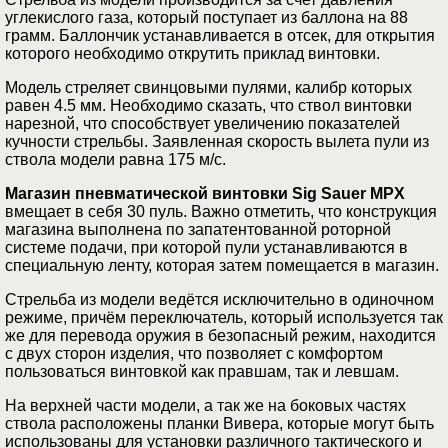
углекислого газа, который поступает из баллона на 88
грамм. Баллончик устанавливается в отсек, для открытия
которого необходимо открутить приклад винтовки.
Модель стреляет свинцовыми пулями, калибр которых
равен 4.5 мм. Необходимо сказать, что ствол винтовки
нарезной, что способствует увеличению показателей
кучности стрельбы. Заявленная скорость вылета пули из
ствола модели равна 175 м/с.
Магазин пневматической винтовки Sig Sauer MPX
вмещает в себя 30 пуль. Важно отметить, что конструкция
магазина выполнена по запатентованной роторной
системе подачи, при которой пули устанавливаются в
специальную ленту, которая затем помещается в магазин.
Стрельба из модели ведётся исключительно в одиночном
режиме, причём переключатель, который используется так
же для перевода оружия в безопасный режим, находится
с двух сторон изделия, что позволяет с комфортом
пользоваться винтовкой как правшам, так и левшам.
На верхней части модели, а так же на боковых частях
ствола расположены планки Вивера, которые могут быть
использованы для установки различного тактического и