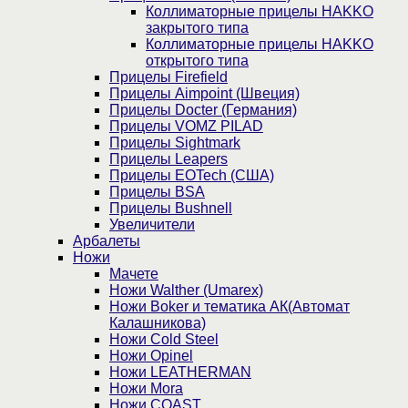
Коллиматорные прицелы HAKKO
закрытого типа
Коллиматорные прицелы HAKKO
открытого типа
Прицелы Firefield
Прицелы Aimpoint (Швеция)
Прицелы Docter (Германия)
Прицелы VOMZ PILAD
Прицелы Sightmark
Прицелы Leapers
Прицелы EOTech (США)
Прицелы BSA
Прицелы Bushnell
Увеличители
Арбалеты
Ножи
Мачете
Ножи Walther (Umarex)
Ножи Boker и тематика АК(Автомат
Калашникова)
Ножи Cold Steel
Ножи Opinel
Ножи LEATHERMAN
Ножи Mora
Ножи COAST