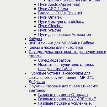
Шарики BB Borner кал. 4,5 мм
Пули Apolo (Аргентина)
Пули ASG 4,5мм
Баллоны CO2 и Грин газ
Пули Umarex
Пули 6мм для страйкбола
Пули Gletcher
Пули Walther
Пули для Гелевых Автоматов
Кобуры
ЗИП и тюнинг для МР-654К и Байкал
Кейсы и чехлы для пистолетов
Саундмодераторы, имитаторы глушителя и
стволы
Саундмодераторы
Имитаторы глушителя, стволы,
насадки страйкбол
Пусковые устр-ва, аксессуары для
сигнального оружия, тюнинг МР-371,
Добрыня
Пружины газовые для пневматических
винтовок
Газовые пружины Стандарт
Газовые пружины УСИЛЕННЫЕ
Газовые пружины усиленные,