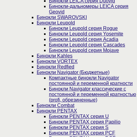
Бинокли LEICA серия Duovid
Бинокли-дальномеры LEICA серия
Geovid
Бинокли SWAROVSKI
Бинокли Leupold
Бинокли Leupold серия Rogue
Бинокли Leupold серия Yosemite
Бинокли Leupold серия Acadia
Бинокли Leupold серия Cascades
Бинокли Leupold серия Mojave
Бинокли Kahles
Бинокли VORTEX
Бинокли Redfied
Бинокли Navigator (Бюджетные)
Компактные бинокли Navigator
постоянной и переменной кратности
Бинокли Navigator классические с
постоянной и переменной кратностью
(profi, обрезиненные)
Бинокли Combat
Бинокли PENTAX
Бинокли PENTAX серия U
Бинокли PENTAX серия Papilio
Бинокли PENTAX серия S
Бинокли PENTAX серия PCF