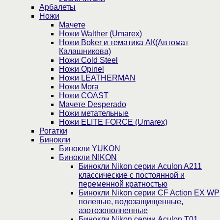
Арбалеты
Ножи
Мачете
Ножи Walther (Umarex)
Ножи Boker и тематика АК(Автомат
Калашникова)
Ножи Cold Steel
Ножи Opinel
Ножи LEATHERMAN
Ножи Mora
Ножи COAST
Мачете Desperado
Ножи метательные
Ножи ELITE FORCE (Umarex)
Рогатки
Бинокли
Бинокли YUKON
Бинокли NIKON
Бинокли Nikon серии Aculon A211
классические с постоянной и
переменной кратностью
Бинокли Nikon серии СF Action EX WP
полевые, водозащищенные,
азотозополненные
Бинокли Nikon серии Aculon T01