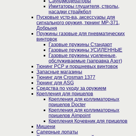
Саундмодераторы
Имитаторы глушителя, стволы,
насадки страйкбол
Пусковые устр-ва, аксессуары для
сигнального оружия, тюнинг МР-371,
Добрыня
Пружины газовые для пневматических
винтовок
Газовые пружины Стандарт
Газовые пружины УСИЛЕННЫЕ
Газовые пружины усиленные,
обслуживаемые (заправка Азот)
Тюнинг PCP и поршневых винтовок
Запасные магазины
Тюнинг для Crosman 1377
Тюнинг для ASG
Средства по уходу за оружием
Крепления для прицелов
Крепления для коллиматорных
прицелов Docter
Крепления для коллиматорных
прицелов Aimpoint
Крепления Кочевник для прицелов
Мишени
Саперные лопаты