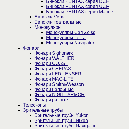
Бинокли PENTAX серия DCF
Бинокли PENTAX серия UCF
Бинокли PENTAX серия Marine
Бинокли Veber
Бинокли театральные
Монокуляры
Монокуляры Carl Zeiss
Монокуляры Leica
Монокуляры Navigator
Фонари
Фонари Sightmark
Фонари WALTHER
Фонари COAST
Фонари GEEPAS
Фонари LED LENSER
Фонари MAG-LITE
Фонари Smith&Wesson
Фонари налобные
Фонари NIGHT ARMOR
Фонари разные
Телескопы
Зрительные трубы
Зрительные трубы Yukon
Зрительные трубы Nikon
Зрительные трубы Navigator