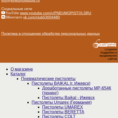
info@pneumopistols.ru
Социальные сети:
YouTube
www.youtube.com/c/PNEUMOPISTOLSRU
ВКонтакте
vk.com/club53004480
Политика в отношении обработки персональных данных
создание
поддержка и
продвижение
сайтов
О магазине
Каталог
Пнев­ма­ти­чес­кие пистолеты
Пистолеты BAIKAL (г. Ижевск)
Доработанные пистолеты МР-654К
(тюнинг)
Пистолеты Baikal - Ижевск
Пистолеты Umarex (Германия)
Пистолеты UMAREX
Пистолеты BERETTA
Пистолеты COLT