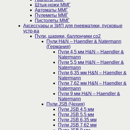
Штык-ножи ММГ
Автоматы ММГ
Пулеметы ММГ
Пистолеты ММГ
Аксессуары и ЗИП для пневматики, пусковые
устр-ва
Пули, шарики, баллончики со2
Пули H&N – Haendler & Natermann
(Германия)
Пули 4,5 мм H&N – Haendler &
Natermann
Пули 5,5 мм H&N – Haendler &
Natermann
Пули 6,35 мм H&N – Haendler &
Natermann
Пули 7,62 мм H&N – Haendler &
Natermann
Пули 9 мм H&N – Haendler &
Natermann
Пули JSB (Чехия)
Пули JSB 4,5 мм
Пули JSB 5,5 мм
Пули JSB 6,35 мм
Пули JSB 7,62 мм