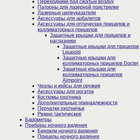
Переходники под сжатый воздух
Патроны для лазерной пристрелки
Лазерные целеуказатели
Аксессуары для арбалетов
Аксессуары для оптических прицелов и
коллиматорных прицелов
Защитные крышки для прицелов и
наглазники
Защитные крышки для прицелов
Leupold
Защитные крышки для
коллиматорных прицелов Docter
Защитные крышки для
коллиматорных прицелов
Aimpoint
Чехлы и кейсы для оружия
Аксессуары для рогаток
Костюмы охотника
Дополнительные принадлежности
Перчатки охотничьи
Ремни тактические
Барометры
Приборы ночного видения
Бинокли ночного видения
Прицелы ночного видения