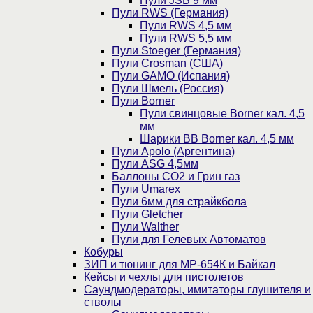
Пули JSB 9 мм
Пули RWS (Германия)
Пули RWS 4,5 мм
Пули RWS 5,5 мм
Пули Stoeger (Германия)
Пули Crosman (США)
Пули GAMO (Испания)
Пули Шмель (Россия)
Пули Borner
Пули свинцовые Borner кал. 4,5
мм
Шарики BB Borner кал. 4,5 мм
Пули Apolo (Аргентина)
Пули ASG 4,5мм
Баллоны CO2 и Грин газ
Пули Umarex
Пули 6мм для страйкбола
Пули Gletcher
Пули Walther
Пули для Гелевых Автоматов
Кобуры
ЗИП и тюнинг для МР-654К и Байкал
Кейсы и чехлы для пистолетов
Саундмодераторы, имитаторы глушителя и
стволы