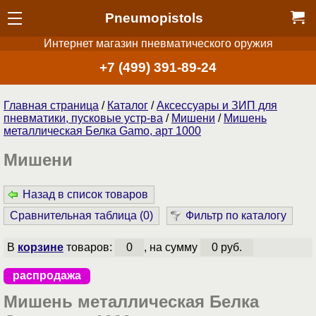
Pneumopistols
Интернет магазин пневматического оружия
+7 (499) 391-89-24
Главная страница
/
Каталог
/
Аксессуары и ЗИП для
пневматики, пусковые устр-ва
/
Мишени
/
Мишень
металлическая Белка Gamo, арт 1000
Мишени
Назад в список товаров
Сравнительная таблица (
0
)
Фильтр по каталогу
В
корзине
товаров:
0
, на сумму
0 руб.
распродажа
Мишень металлическая Белка