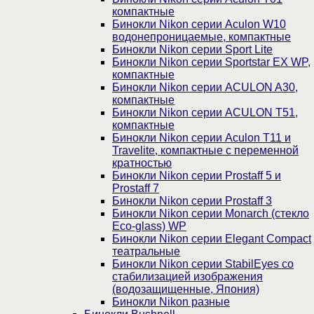
компактные
Бинокли Nikon серии Aculon W10
водонепроницаемые, компактные
Бинокли Nikon серии Sport Lite
Бинокли Nikon серии Sportstar EX WP,
компактные
Бинокли Nikon серии ACULON A30,
компактные
Бинокли Nikon серии ACULON Т51,
компактные
Бинокли Nikon серии Aculon T11 и
Travelite, компактные с переменной
кратностью
Бинокли Nikon серии Prostaff 5 и
Prostaff 7
Бинокли Nikon серии Prostaff 3
Бинокли Nikon серии Monarch (стекло
Eco-glass) WP
Бинокли Nikon серии Elegant Compact
театральные
Бинокли Nikon серии StabilEyes со
стабилизацией изображения
(водозащищенные, Япония)
Бинокли Nikon разные