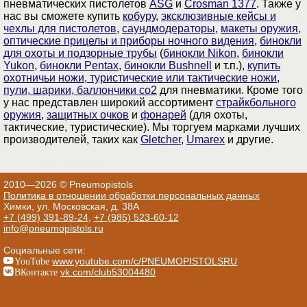
пневматических пистолетов
ASG
и
Crosman 1377
. Также у
нас вы сможете купить
кобуру
,
эксклюзивные кейсы и
чехлы для пистолетов
,
саундмодераторы
,
макеты оружия
,
оптические прицелы и приборы ночного видения
,
бинокли
для охоты и подзорные трубы
(
бинокли Nikon
,
бинокли
Yukon
,
бинокли Pentax
,
бинокли Bushnell
и т.п.),
купить
охотничьи ножи, туристические или тактические ножи
,
пули, шарики, баллончики со2
для пневматики. Кроме того
у нас представлен широкий ассортимент
страйкбольного
оружия
,
защитных очков
и
фонарей
(для охоты,
тактические, туристические). Мы торгуем марками лучших
производителей, таких как
Gletcher
,
Umarex
и другие.
2010—2026 © Pneumopistols
Политика в отношении обработки персональных данных
Химки, ул. Московская, д. 38А
+7 (499) 391-89-24
,
+7 (985) 523-60-12
info@pneumopistols.ru
Социальные сети:
YouTube
www.youtube.com/c/PNEUMOPISTOLSRU
ВКонтакте
vk.com/club53004480