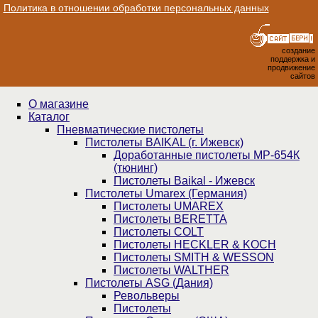
Политика в отношении обработки персональных данных
создание
поддержка и
продвижение
сайтов
О магазине
Каталог
Пнев­ма­ти­чес­кие пистолеты
Пистолеты BAIKAL (г. Ижевск)
Доработанные пистолеты МР-654К
(тюнинг)
Пистолеты Baikal - Ижевск
Пистолеты Umarex (Германия)
Пистолеты UMAREX
Пистолеты BERETTA
Пистолеты COLT
Пистолеты HECKLER & KOCH
Пистолеты SMITH & WESSON
Пистолеты WALTHER
Пистолеты ASG (Дания)
Револьверы
Пистолеты