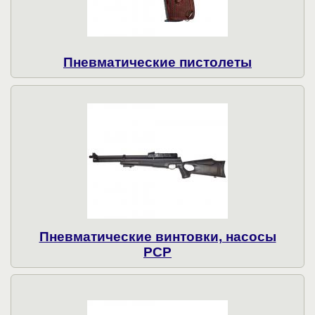
Пнев­ма­ти­чес­кие пистолеты
Пневматические винтовки, насосы
PCP