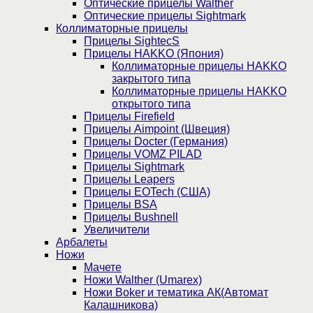
Оптические прицелы Walther
Оптические прицелы Sightmark
Коллиматорные прицелы
Прицелы SightecS
Прицелы HAKKO (Япония)
Коллиматорные прицелы HAKKO
закрытого типа
Коллиматорные прицелы HAKKO
открытого типа
Прицелы Firefield
Прицелы Aimpoint (Швеция)
Прицелы Docter (Германия)
Прицелы VOMZ PILAD
Прицелы Sightmark
Прицелы Leapers
Прицелы EOTech (США)
Прицелы BSA
Прицелы Bushnell
Увеличители
Арбалеты
Ножи
Мачете
Ножи Walther (Umarex)
Ножи Boker и тематика АК(Автомат
Калашникова)