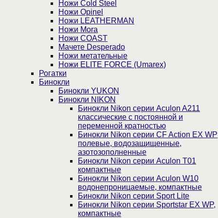
Ножи Cold Steel
Ножи Opinel
Ножи LEATHERMAN
Ножи Mora
Ножи COAST
Мачете Desperado
Ножи метательные
Ножи ELITE FORCE (Umarex)
Рогатки
Бинокли
Бинокли YUKON
Бинокли NIKON
Бинокли Nikon серии Aculon A211
классические с постоянной и
переменной кратностью
Бинокли Nikon серии СF Action EX WP
полевые, водозащищенные,
азотозополненные
Бинокли Nikon серии Aculon T01
компактные
Бинокли Nikon серии Aculon W10
водонепроницаемые, компактные
Бинокли Nikon серии Sport Lite
Бинокли Nikon серии Sportstar EX WP,
компактные