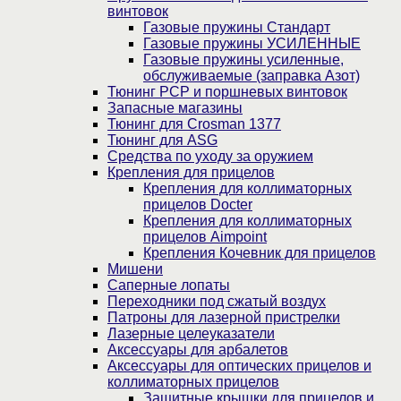
винтовок
Газовые пружины Стандарт
Газовые пружины УСИЛЕННЫЕ
Газовые пружины усиленные,
обслуживаемые (заправка Азот)
Тюнинг PCP и поршневых винтовок
Запасные магазины
Тюнинг для Crosman 1377
Тюнинг для ASG
Средства по уходу за оружием
Крепления для прицелов
Крепления для коллиматорных
прицелов Docter
Крепления для коллиматорных
прицелов Aimpoint
Крепления Кочевник для прицелов
Мишени
Саперные лопаты
Переходники под сжатый воздух
Патроны для лазерной пристрелки
Лазерные целеуказатели
Аксессуары для арбалетов
Аксессуары для оптических прицелов и
коллиматорных прицелов
Защитные крышки для прицелов и