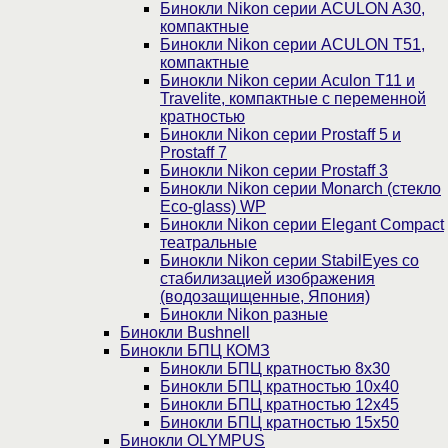
Бинокли Nikon серии ACULON A30,
компактные
Бинокли Nikon серии ACULON Т51,
компактные
Бинокли Nikon серии Aculon T11 и
Travelite, компактные с переменной
кратностью
Бинокли Nikon серии Prostaff 5 и
Prostaff 7
Бинокли Nikon серии Prostaff 3
Бинокли Nikon серии Monarch (стекло
Eco-glass) WP
Бинокли Nikon серии Elegant Compact
театральные
Бинокли Nikon серии StabilEyes со
стабилизацией изображения
(водозащищенные, Япония)
Бинокли Nikon разные
Бинокли Bushnell
Бинокли БПЦ КОМЗ
Бинокли БПЦ кратностью 8х30
Бинокли БПЦ кратностью 10х40
Бинокли БПЦ кратностью 12х45
Бинокли БПЦ кратностью 15х50
Бинокли OLYMPUS