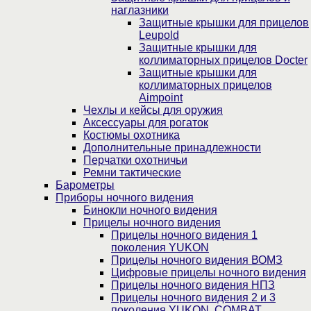
наглазники
Защитные крышки для прицелов
Leupold
Защитные крышки для
коллиматорных прицелов Docter
Защитные крышки для
коллиматорных прицелов
Aimpoint
Чехлы и кейсы для оружия
Аксессуары для рогаток
Костюмы охотника
Дополнительные принадлежности
Перчатки охотничьи
Ремни тактические
Барометры
Приборы ночного видения
Бинокли ночного видения
Прицелы ночного видения
Прицелы ночного видения 1
поколения YUKON
Прицелы ночного видения ВОМЗ
Цифровые прицелы ночного видения
Прицелы ночного видения НПЗ
Прицелы ночного видения 2 и 3
поколения YUKON, COMBAT