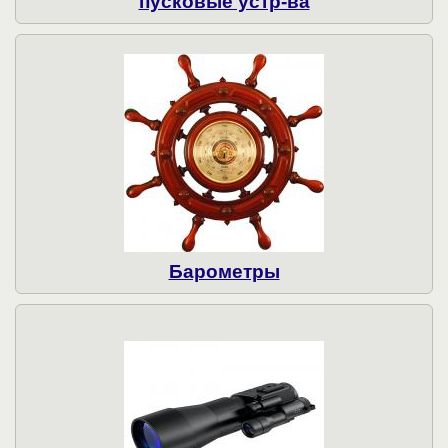
пусковые устр-ва
Барометры