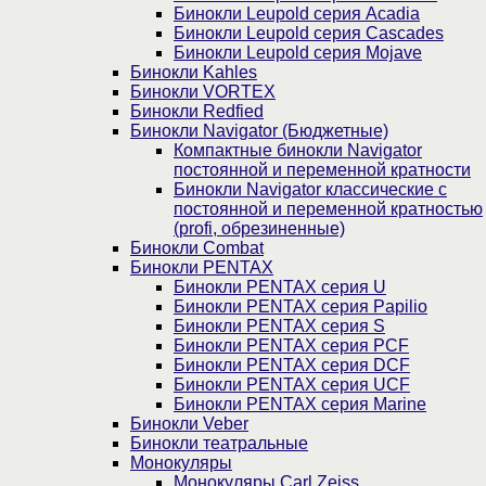
Бинокли Leupold серия Acadia
Бинокли Leupold серия Cascades
Бинокли Leupold серия Mojave
Бинокли Kahles
Бинокли VORTEX
Бинокли Redfied
Бинокли Navigator (Бюджетные)
Компактные бинокли Navigator
постоянной и переменной кратности
Бинокли Navigator классические с
постоянной и переменной кратностью
(profi, обрезиненные)
Бинокли Combat
Бинокли PENTAX
Бинокли PENTAX серия U
Бинокли PENTAX серия Papilio
Бинокли PENTAX серия S
Бинокли PENTAX серия PCF
Бинокли PENTAX серия DCF
Бинокли PENTAX серия UCF
Бинокли PENTAX серия Marine
Бинокли Veber
Бинокли театральные
Монокуляры
Монокуляры Carl Zeiss