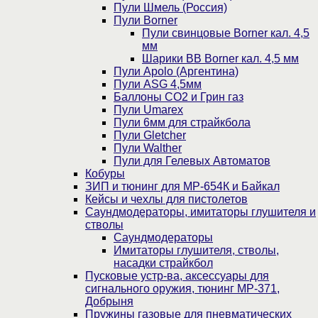
Пули Шмель (Россия)
Пули Borner
Пули свинцовые Borner кал. 4,5
мм
Шарики BB Borner кал. 4,5 мм
Пули Apolo (Аргентина)
Пули ASG 4,5мм
Баллоны CO2 и Грин газ
Пули Umarex
Пули 6мм для страйкбола
Пули Gletcher
Пули Walther
Пули для Гелевых Автоматов
Кобуры
ЗИП и тюнинг для МР-654К и Байкал
Кейсы и чехлы для пистолетов
Саундмодераторы, имитаторы глушителя и
стволы
Саундмодераторы
Имитаторы глушителя, стволы,
насадки страйкбол
Пусковые устр-ва, аксессуары для
сигнального оружия, тюнинг МР-371,
Добрыня
Пружины газовые для пневматических