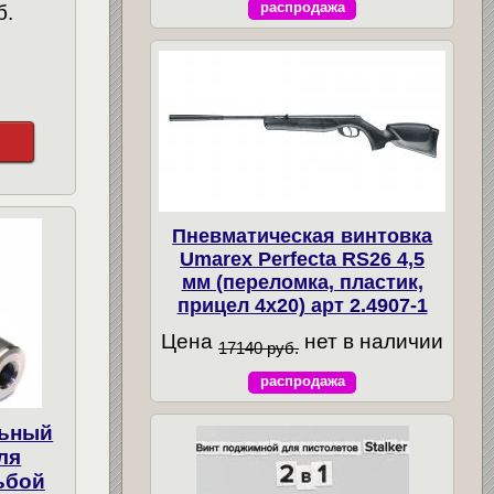
распродажа
б.
Пневматическая винтовка
Umarex Perfecta RS26 4,5
мм (переломка, пластик,
прицел 4x20) арт 2.4907-1
Цена
нет в наличии
17140 руб.
распродажа
льный
ля
ьбой