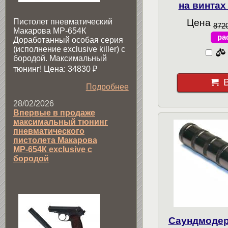
на винтах
Пистолет пневматический
Цена
8720
Макарова МР-654К
ра
Доработанный особая серия
(исполнение exclusive killer) с
бородой. Максимальный
тюнинг! Цена: 34830
₽
Подробнее
28/02/2026
Впервые в продаже
максимальный тюнинг
пневматического
пистолета Макарова
МР-654К exclusive с
бородой
Саундмодер