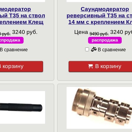
модератор
Саундмодератор
ый T35 на ствол
реверсивный T35 на с
реплением Клещ
14 мм с креплением К
3240 руб.
Цена
3240 ру
 руб.
9490 руб.
спродажа
распродажа
В сравнение
В сравнение
В корзину
В корзину