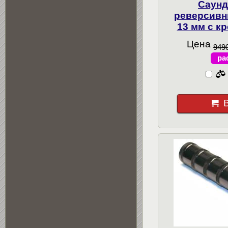
Саунд
реверсивн
13 мм с к
Цена
9490
ра