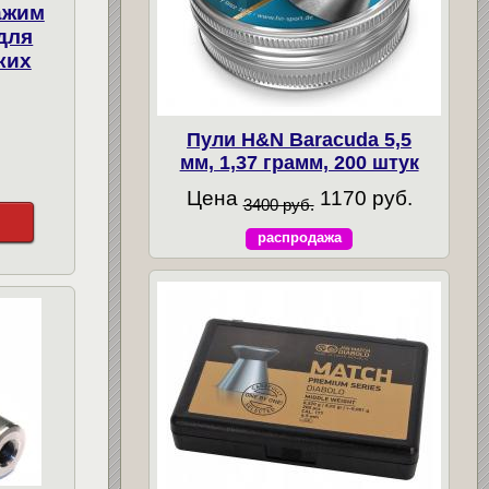
ажим
для
ких
Пули H&N Baracuda 5,5
мм, 1,37 грамм, 200 штук
Цена
1170 руб.
3400 руб.
распродажа