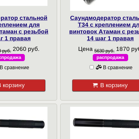
ратор стальной
Cаундмодератор стал
реплением для
T34 с креплением д
таман с резьбой
винтовок Атаман с рез
г 1 правая
14 шаг 1 правая
2060 руб.
Цена
1870 ру
 руб.
5630 руб.
спродажа
распродажа
В сравнение
В сравнение
В корзину
В корзину