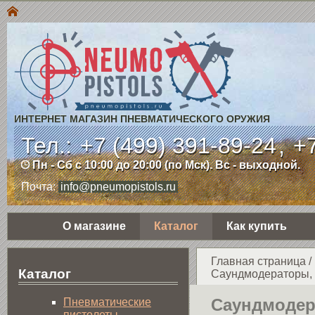
ИНТЕРНЕТ МАГАЗИН ПНЕВМАТИЧЕСКОГО ОРУЖИЯ
Тел.:
+7 (499) 391-89-24
,
+7
Пн - Сб с 10:00 до 20:00 (по Мск). Вс - выходной.
Почта:
info@pneumopistols.ru
О магазине
Каталог
Как купить
Главная страница
/
Каталог
Саундмодераторы, 
Саундмоде
Пнев­ма­ти­чес­кие
пистолеты