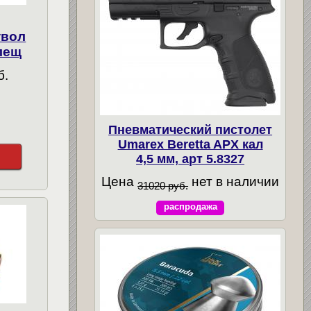
твол
лещ
б.
Пневматический пистолет
Umarex Beretta APX кал
4,5 мм, арт 5.8327
Цена
нет в наличии
31020 руб.
распродажа