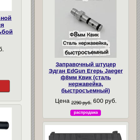
ьной
ля
ьбой
б.
Заправочный штуцер
Эдган EdGun Егерь Jaeger
ф8мм Квик (сталь
нержавейка,
быстросъемный)
Цена
600 руб.
2290 руб.
распродажа