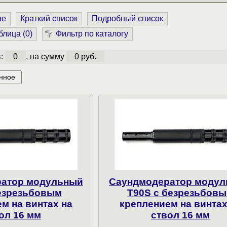
ше
Краткий список
Подробный список
блица (
0
)
Фильтр по каталогу
в:
0
, на сумму
0 руб.
нное
атор модульный
Саундмодератор моду
безрезьбовым
T90S с безрезьбов
м на винтах на
креплением на винтах
ол 16 мм
ствол 16 мм