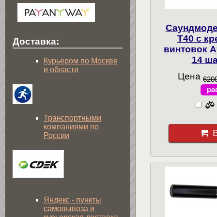
Саундмоде
Т40 с к
Доставка:
винтовок А
14 ша
Курьером по Москве
и области
Цена
6200
ра
Транспортными
компаниями по
России
Яндекс - пункты
самовывоза и