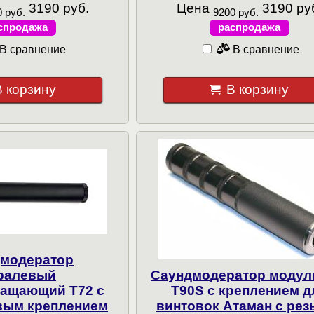
3190 руб.
Цена
3190 ру
 руб.
9200 руб.
спродажа
распродажа
В сравнение
В сравнение
В корзину
В корзину
модератор
ралевый
Саундмодератор моду
лащающий T72 с
T90S с креплением д
вым креплением
винтовок Атаман с рез