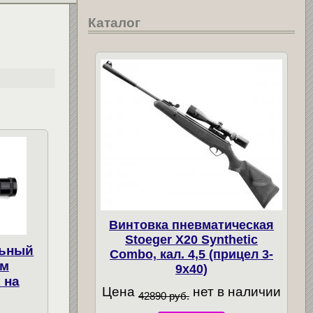
Каталог
Винтовка пневматическая
Stoeger X20 Synthetic
льный
Combo, кал. 4,5 (прицел 3-
ым
9х40)
 на
Цена
нет в наличии
42890 руб.