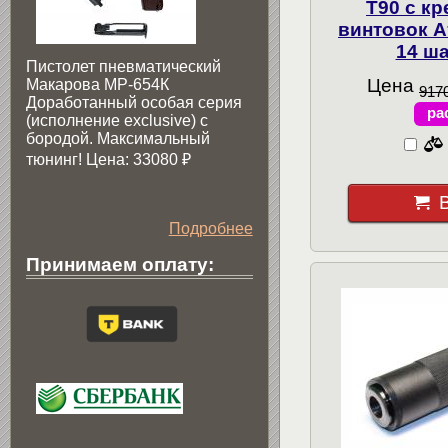
T90 с к
винтовок А
14 ша
Пистолет пневматический
Цена
Макарова МР-654К
9170
Доработанный особая серия
ра
(исполнение exclusive) c
бородой. Максимальный
тюнинг! Цена: 33080
₽
Подробнее
Принимаем оплату: