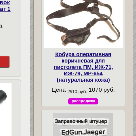
овок
аг 1
б.
Кобура оперативная
коричневая для
пистолета ПМ, ИЖ-71,
ИЖ-79, МР-654
(натуральная кожа)
Цена
1070 руб.
2910 руб.
распродажа