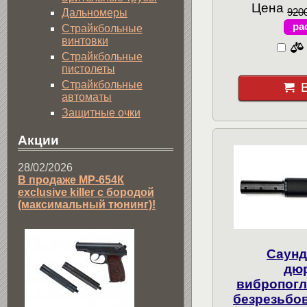
Цена
9200
Дальномеры
ра
Страйкбольные
винтовки
Страйкбольные
пистолеты
Страйкбольные
автоматы
Защитные очки
Акции
28/02/2026
В продаже МР-654К
exclusive killer с бородой
(максимальный тюнинг)!
Саунд
дю
вибропог
безрезьбо