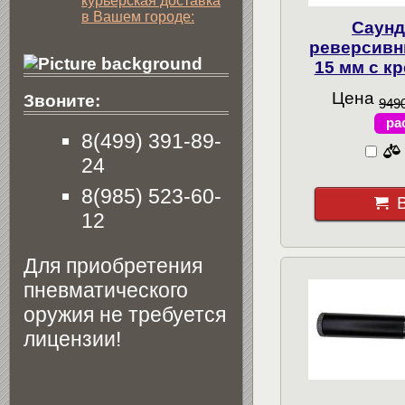
курьерская доставка
в Вашем городе:
Саунд
реверсивн
15 мм с к
Цена
Звоните:
9490
ра
8(499) 391-89-
24
8(985) 523-60-
12
Для приобретения
пневматического
оружия не требуется
лицензии!