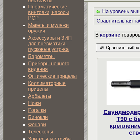
Пневматические
На уровень вы
винтовки, насосы
PCP
Сравнительная та
Макеты и муляжи
оружия
В
корзине
товаро
Аксессуары и ЗИП
для пневматики,
Сравнить выбра
пусковые устр-ва
Барометры
Приборы ночного
видения
Оптические прицелы
Коллиматорные
прицелы
Арбалеты
Ножи
Рогатки
Саундмодер
Бинокли
T90 с 
Фонари
крепление
Телескопы
ств
Зрительные трубы