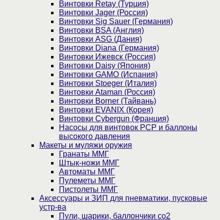
Винтовки Retay (Турция)
Винтовки Jager (Россия)
Винтовки Sig Sauer (Германия)
Винтовки BSA (Англия)
Винтовки ASG (Дания)
Винтовки Diana (Германия)
Винтовки Ижевск (Россия)
Винтовки Daisy (Япония)
Винтовки GAMO (Испания)
Винтовки Stoeger (Италия)
Винтовки Ataman (Россия)
Винтовки Borner (Тайвань)
Винтовки EVANIX (Корея)
Винтовки Cybergun (Франция)
Насосы для винтовок PCP и баллоны
высокого давления
Макеты и муляжи оружия
Гранаты ММГ
Штык-ножи ММГ
Автоматы ММГ
Пулеметы ММГ
Пистолеты ММГ
Аксессуары и ЗИП для пневматики, пусковые
устр-ва
Пули, шарики, баллончики со2