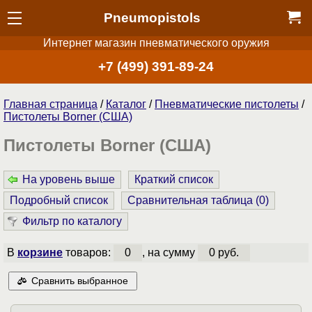
Pneumopistols
Интернет магазин пневматического оружия
+7 (499) 391-89-24
Главная страница
/
Каталог
/
Пнев­ма­ти­чес­кие пистолеты
/
Пистолеты Borner (США)
Пистолеты Borner (США)
На уровень выше
Краткий список
Подробный список
Сравнительная таблица (
0
)
Фильтр по каталогу
В
корзине
товаров:
0
, на сумму
0 руб.
Сравнить выбранное