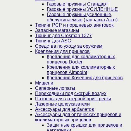
Газовые пружины Стандарт
Газовые пружины УСИЛЕННЫЕ
Газовые пружины усиленные,
обслуживаемые (заправка Азот)
Тюнинг PCP и поршневых винтовок
Запасные магазины
Тюнинг для Crosman 1377
Тюнинг для ASG
Средства по уходу за оружием
Крепления для прицелов
Крепления для коллиматорных
прицелов Docter
Крепления для коллиматорных
прицелов Aimpoint
Крепления Кочевник для прицелов
Мишени
Саперные лопаты
Переходники под сжатый воздух
Патроны для лазерной пристрелки
Лазерные целеуказатели
Аксессуары для арбалетов
Аксессуары для оптических прицелов и
коллиматорных прицелов
Защитные крышки для прицелов и
наглазники