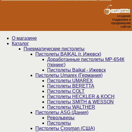
создание
поддержка и
продвижение
сайтов
О магазине
Каталог
Пнев­ма­ти­чес­кие пистолеты
Пистолеты BAIKAL (г. Ижевск)
Доработанные пистолеты МР-654К
(тюнинг)
Пистолеты Baikal - Ижевск
Пистолеты Umarex (Германия)
Пистолеты UMAREX
Пистолеты BERETTA
Пистолеты COLT
Пистолеты HECKLER & KOCH
Пистолеты SMITH & WESSON
Пистолеты WALTHER
Пистолеты ASG (Дания)
Револьверы
Пистолеты
Пистолеты Crosman (США)