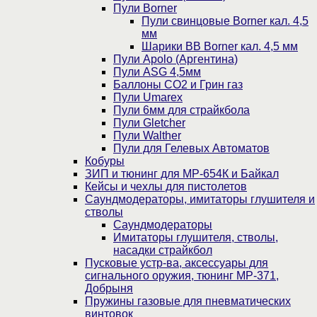
Пули Borner
Пули свинцовые Borner кал. 4,5
мм
Шарики BB Borner кал. 4,5 мм
Пули Apolo (Аргентина)
Пули ASG 4,5мм
Баллоны CO2 и Грин газ
Пули Umarex
Пули 6мм для страйкбола
Пули Gletcher
Пули Walther
Пули для Гелевых Автоматов
Кобуры
ЗИП и тюнинг для МР-654К и Байкал
Кейсы и чехлы для пистолетов
Саундмодераторы, имитаторы глушителя и
стволы
Саундмодераторы
Имитаторы глушителя, стволы,
насадки страйкбол
Пусковые устр-ва, аксессуары для
сигнального оружия, тюнинг МР-371,
Добрыня
Пружины газовые для пневматических
винтовок