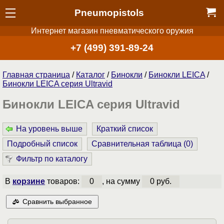
Pneumopistols
Интернет магазин пневматического оружия
+7 (499) 391-89-24
Главная страница
/
Каталог
/
Бинокли
/
Бинокли LEICA
/
Бинокли LEICA серия Ultravid
Бинокли LEICA серия Ultravid
На уровень выше
Краткий список
Подробный список
Сравнительная таблица (
0
)
Фильтр по каталогу
В
корзине
товаров:
0
, на сумму
0 руб.
Сравнить выбранное