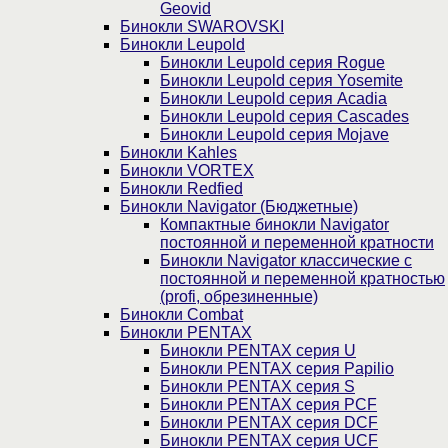
Geovid
Бинокли SWAROVSKI
Бинокли Leupold
Бинокли Leupold серия Rogue
Бинокли Leupold серия Yosemite
Бинокли Leupold серия Acadia
Бинокли Leupold серия Cascades
Бинокли Leupold серия Mojave
Бинокли Kahles
Бинокли VORTEX
Бинокли Redfied
Бинокли Navigator (Бюджетные)
Компактные бинокли Navigator
постоянной и переменной кратности
Бинокли Navigator классические с
постоянной и переменной кратностью
(profi, обрезиненные)
Бинокли Combat
Бинокли PENTAX
Бинокли PENTAX серия U
Бинокли PENTAX серия Papilio
Бинокли PENTAX серия S
Бинокли PENTAX серия PCF
Бинокли PENTAX серия DCF
Бинокли PENTAX серия UCF