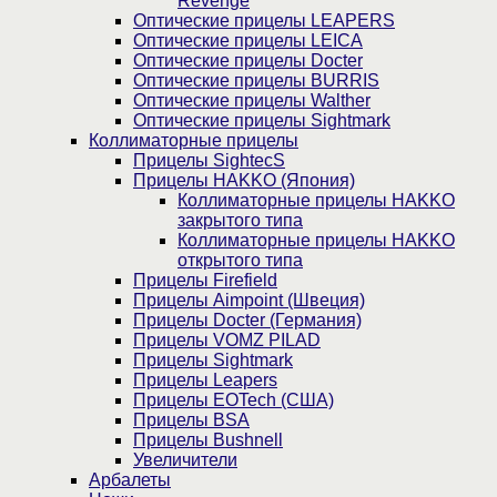
Revenge
Оптические прицелы LEAPERS
Оптические прицелы LEICA
Оптические прицелы Docter
Оптические прицелы BURRIS
Оптические прицелы Walther
Оптические прицелы Sightmark
Коллиматорные прицелы
Прицелы SightecS
Прицелы HAKKO (Япония)
Коллиматорные прицелы HAKKO
закрытого типа
Коллиматорные прицелы HAKKO
открытого типа
Прицелы Firefield
Прицелы Aimpoint (Швеция)
Прицелы Docter (Германия)
Прицелы VOMZ PILAD
Прицелы Sightmark
Прицелы Leapers
Прицелы EOTech (США)
Прицелы BSA
Прицелы Bushnell
Увеличители
Арбалеты