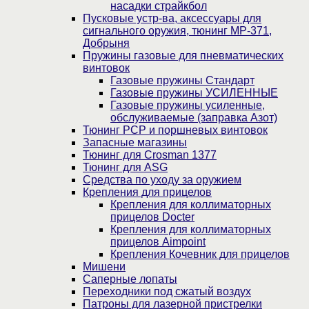
насадки страйкбол
Пусковые устр-ва, аксессуары для
сигнального оружия, тюнинг МР-371,
Добрыня
Пружины газовые для пневматических
винтовок
Газовые пружины Стандарт
Газовые пружины УСИЛЕННЫЕ
Газовые пружины усиленные,
обслуживаемые (заправка Азот)
Тюнинг PCP и поршневых винтовок
Запасные магазины
Тюнинг для Crosman 1377
Тюнинг для ASG
Средства по уходу за оружием
Крепления для прицелов
Крепления для коллиматорных
прицелов Docter
Крепления для коллиматорных
прицелов Aimpoint
Крепления Кочевник для прицелов
Мишени
Саперные лопаты
Переходники под сжатый воздух
Патроны для лазерной пристрелки