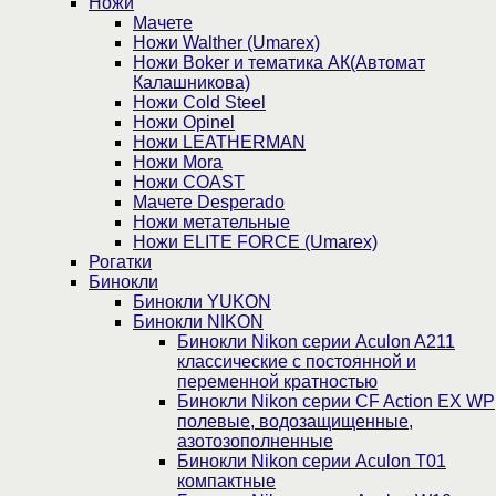
Ножи
Мачете
Ножи Walther (Umarex)
Ножи Boker и тематика АК(Автомат
Калашникова)
Ножи Cold Steel
Ножи Opinel
Ножи LEATHERMAN
Ножи Mora
Ножи COAST
Мачете Desperado
Ножи метательные
Ножи ELITE FORCE (Umarex)
Рогатки
Бинокли
Бинокли YUKON
Бинокли NIKON
Бинокли Nikon серии Aculon A211
классические с постоянной и
переменной кратностью
Бинокли Nikon серии СF Action EX WP
полевые, водозащищенные,
азотозополненные
Бинокли Nikon серии Aculon T01
компактные