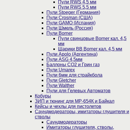
Пули RWS 4,5 мм
Пули RWS 5,5 мм
Пули Stoeger (Германия)
Пули Crosman (США)
Пули GAMO (Испания)
Пули Шмель (Россия)
Пули Borner
Пули свинцовые Borner кал. 4,5
мм
Шарики BB Borner кал. 4,5 мм
Пули Apolo (Аргентина)
Пули ASG 4,5мм
Баллоны CO2 и Грин газ
Пули Umarex
Пули 6мм для страйкбола
Пули Gletcher
Пули Walther
Пули для Гелевых Автоматов
Кобуры
ЗИП и тюнинг для МР-654К и Байкал
Кейсы и чехлы для пистолетов
Саундмодераторы, имитаторы глушителя и
стволы
Саундмодераторы
Имитаторы глушителя, стволы,