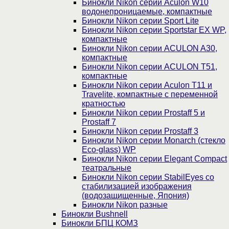
Бинокли Nikon серии Aculon W10
водонепроницаемые, компактные
Бинокли Nikon серии Sport Lite
Бинокли Nikon серии Sportstar EX WP,
компактные
Бинокли Nikon серии ACULON A30,
компактные
Бинокли Nikon серии ACULON Т51,
компактные
Бинокли Nikon серии Aculon T11 и
Travelite, компактные с переменной
кратностью
Бинокли Nikon серии Prostaff 5 и
Prostaff 7
Бинокли Nikon серии Prostaff 3
Бинокли Nikon серии Monarch (стекло
Eco-glass) WP
Бинокли Nikon серии Elegant Compact
театральные
Бинокли Nikon серии StabilEyes со
стабилизацией изображения
(водозащищенные, Япония)
Бинокли Nikon разные
Бинокли Bushnell
Бинокли БПЦ КОМЗ