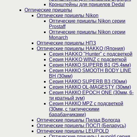
Кронштейны для прицелов Dedal
Оптические прицелы
Оптические прицелы Nikon
Оптические прицелы Nikon серии
Prostaff
Оптические прицелы Nikon серии
Monarch
Оптические прицелы НПЗ
Оптические прицелы HAKKO (Япония)
Cерия HAKKO "Hunter" с подсветкой
Серия НAKKO WINZ с подсветкой
Серия НАККО SUPERB B1 (25,4мм)
Серия НАККО SMOOTH BODY LINE
BH (30мм)
Серия НАККО SUPERB B3 (30мм)
Серия НАККО OL-MAGESTY (30мм)
Серия НАККО EPOCH ONE (30мм, 6-
ти кратный зум)
Серия НАККО MPZ с подсветкой
(30мм, c тактическими
барабанчиками)
Оптические прицелы Пилад Вологда
Оптические прицелы ПОСП (Беларусь)
Оптические прицелы LEUPOLD
Оптические прицелы Leupold серия