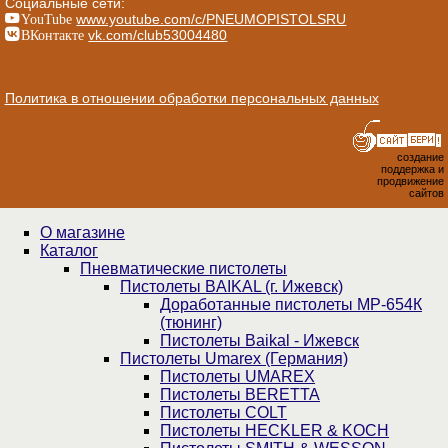
Социальные сети:
YouTube
www.youtube.com/c/PNEUMOPISTOLSRU
ВКонтакте
vk.com/club53004480
Политика в отношении обработки персональных данных
создание
поддержка и
продвижение
сайтов
О магазине
Каталог
Пнев­ма­ти­чес­кие пистолеты
Пистолеты BAIKAL (г. Ижевск)
Доработанные пистолеты МР-654К
(тюнинг)
Пистолеты Baikal - Ижевск
Пистолеты Umarex (Германия)
Пистолеты UMAREX
Пистолеты BERETTA
Пистолеты COLT
Пистолеты HECKLER & KOCH