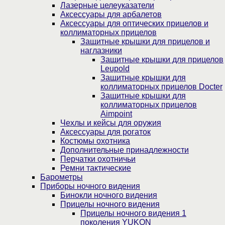
Лазерные целеуказатели
Аксессуары для арбалетов
Аксессуары для оптических прицелов и
коллиматорных прицелов
Защитные крышки для прицелов и
наглазники
Защитные крышки для прицелов
Leupold
Защитные крышки для
коллиматорных прицелов Docter
Защитные крышки для
коллиматорных прицелов
Aimpoint
Чехлы и кейсы для оружия
Аксессуары для рогаток
Костюмы охотника
Дополнительные принадлежности
Перчатки охотничьи
Ремни тактические
Барометры
Приборы ночного видения
Бинокли ночного видения
Прицелы ночного видения
Прицелы ночного видения 1
поколения YUKON