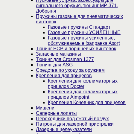
Пусковые устр-ва, аксессуары для
сигнального оружия, тюнинг МР-371,
Добрыня
Пружины газовые для пневматических
винтовок
Газовые пружины Стандарт
Газовые пружины УСИЛЕННЫЕ
Газовые пружины усиленные,
обслуживаемые (заправка Азот)
Тюнинг PCP и поршневых винтовок
Запасные магазины
Тюнинг для Crosman 1377
Тюнинг для ASG
Средства по уходу за оружием
Крепления для прицелов
Крепления для коллиматорных
прицелов Docter
Крепления для коллиматорных
прицелов Aimpoint
Крепления Кочевник для прицелов
Мишени
Саперные лопаты
Переходники под сжатый воздух
Патроны для лазерной пристрелки
Лазерные целеуказатели