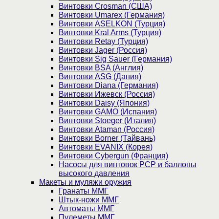
Винтовки Crosman (США)
Винтовки Umarex (Германия)
Винтовки ASELKON (Турция)
Винтовки Kral Arms (Турция)
Винтовки Retay (Турция)
Винтовки Jager (Россия)
Винтовки Sig Sauer (Германия)
Винтовки BSA (Англия)
Винтовки ASG (Дания)
Винтовки Diana (Германия)
Винтовки Ижевск (Россия)
Винтовки Daisy (Япония)
Винтовки GAMO (Испания)
Винтовки Stoeger (Италия)
Винтовки Ataman (Россия)
Винтовки Borner (Тайвань)
Винтовки EVANIX (Корея)
Винтовки Cybergun (Франция)
Насосы для винтовок PCP и баллоны
высокого давления
Макеты и муляжи оружия
Гранаты ММГ
Штык-ножи ММГ
Автоматы ММГ
Пулеметы ММГ