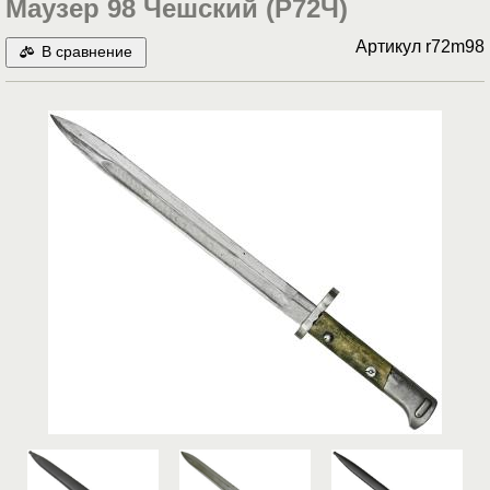
Маузер 98 Чешский (Р72Ч)
Артикул
r72m98
В сравнение