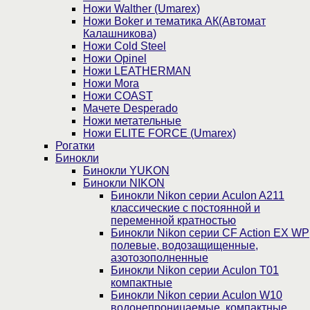
Ножи Walther (Umarex)
Ножи Boker и тематика АК(Автомат
Калашникова)
Ножи Cold Steel
Ножи Opinel
Ножи LEATHERMAN
Ножи Mora
Ножи COAST
Мачете Desperado
Ножи метательные
Ножи ELITE FORCE (Umarex)
Рогатки
Бинокли
Бинокли YUKON
Бинокли NIKON
Бинокли Nikon серии Aculon A211
классические с постоянной и
переменной кратностью
Бинокли Nikon серии СF Action EX WP
полевые, водозащищенные,
азотозополненные
Бинокли Nikon серии Aculon T01
компактные
Бинокли Nikon серии Aculon W10
водонепроницаемые, компактные