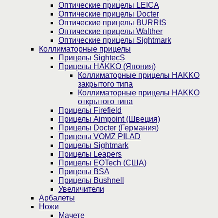
Оптические прицелы LEICA
Оптические прицелы Docter
Оптические прицелы BURRIS
Оптические прицелы Walther
Оптические прицелы Sightmark
Коллиматорные прицелы
Прицелы SightecS
Прицелы HAKKO (Япония)
Коллиматорные прицелы HAKKO
закрытого типа
Коллиматорные прицелы HAKKO
открытого типа
Прицелы Firefield
Прицелы Aimpoint (Швеция)
Прицелы Docter (Германия)
Прицелы VOMZ PILAD
Прицелы Sightmark
Прицелы Leapers
Прицелы EOTech (США)
Прицелы BSA
Прицелы Bushnell
Увеличители
Арбалеты
Ножи
Мачете