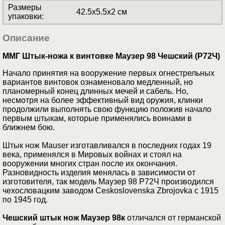
Размеры
42.5x5.5x2 см
упаковки
:
Описание
ММГ Штык-ножа к винтовке Маузер 98 Чешский (Р72Ч)
Начало принятия на вооружение первых огнестрельных
вариантов винтовок ознаменовало медленный, но
планомерный конец длинных мечей и сабель. Но,
несмотря на более эффективный вид оружия, клинки
продолжили выполнять свою функцию положив начало
первым штыкам, которые применялись воинами в
ближнем бою.
Штык нож Mauser изготавливался в последних годах 19
века, применялся в Мировых войнах и стоял на
вооружении многих стран после их окончания.
Разновидность изделия менялась в зависимости от
изготовителя, так модель Маузер 98 Р72Ч производился
чехословацким заводом Ceskoslovenska Zbrojovka с 1915
по 1945 год.
Чешский штык нож Маузер 98к
отличался от германской