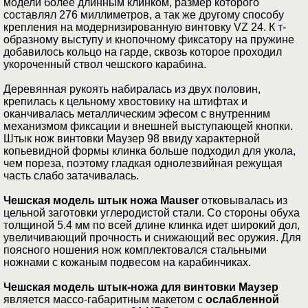
модели более длинным клинком, размер которого
составлял 276 миллиметров, а так же другому способу
крепления на модернизированную винтовку VZ 24. К т-
образному выступу и кнопочному фиксатору на пружине
добавилось кольцо на гарде, сквозь которое проходил
укороченный ствол чешского карабина.
Деревянная рукоять набиралась из двух половин,
крепилась к цельному хвостовику на штифтах и
оканчивалась металлическим эфесом с внутренним
механизмом фиксации и внешней выступающей кнопки.
Штык нож винтовки Маузер 98 ввиду характерной
копьевидной формы клинка больше подходил для укола,
чем пореза, поэтому гладкая однолезвийная режущая
часть слабо затачивалась.
Чешская модель штык ножа Mauser
отковывалась из
цельной заготовки углеродистой стали. Со стороны обуха
толщиной 5.4 мм по всей длине клинка идет широкий дол,
увеличивающий прочность и снижающий вес оружия. Для
поясного ношения нож комплектовался стальными
ножнами с кожаным подвесом на карабинчиках.
Чешская модель штык-ножа для винтовки Маузер
является массо-габаритным макетом с
ослабленной