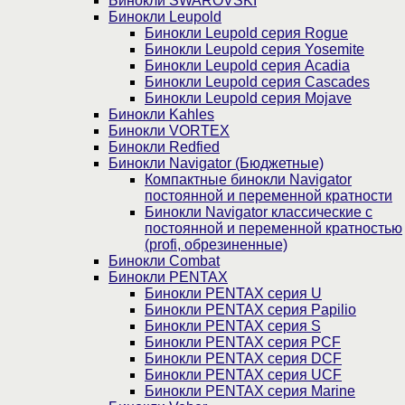
Бинокли SWAROVSKI
Бинокли Leupold
Бинокли Leupold серия Rogue
Бинокли Leupold серия Yosemite
Бинокли Leupold серия Acadia
Бинокли Leupold серия Cascades
Бинокли Leupold серия Mojave
Бинокли Kahles
Бинокли VORTEX
Бинокли Redfied
Бинокли Navigator (Бюджетные)
Компактные бинокли Navigator
постоянной и переменной кратности
Бинокли Navigator классические с
постоянной и переменной кратностью
(profi, обрезиненные)
Бинокли Combat
Бинокли PENTAX
Бинокли PENTAX серия U
Бинокли PENTAX серия Papilio
Бинокли PENTAX серия S
Бинокли PENTAX серия PCF
Бинокли PENTAX серия DCF
Бинокли PENTAX серия UCF
Бинокли PENTAX серия Marine