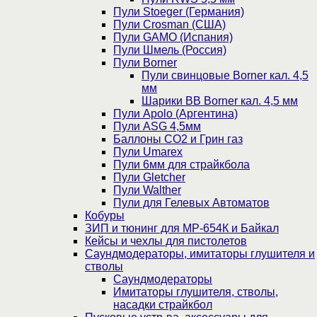
Пули Stoeger (Германия)
Пули Crosman (США)
Пули GAMO (Испания)
Пули Шмель (Россия)
Пули Borner
Пули свинцовые Borner кал. 4,5
мм
Шарики BB Borner кал. 4,5 мм
Пули Apolo (Аргентина)
Пули ASG 4,5мм
Баллоны CO2 и Грин газ
Пули Umarex
Пули 6мм для страйкбола
Пули Gletcher
Пули Walther
Пули для Гелевых Автоматов
Кобуры
ЗИП и тюнинг для МР-654К и Байкал
Кейсы и чехлы для пистолетов
Саундмодераторы, имитаторы глушителя и
стволы
Саундмодераторы
Имитаторы глушителя, стволы,
насадки страйкбол