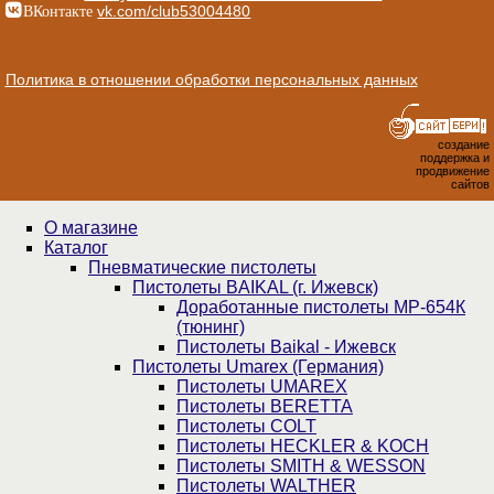
ВКонтакте
vk.com/club53004480
Политика в отношении обработки персональных данных
создание
поддержка и
продвижение
сайтов
О магазине
Каталог
Пнев­ма­ти­чес­кие пистолеты
Пистолеты BAIKAL (г. Ижевск)
Доработанные пистолеты МР-654К
(тюнинг)
Пистолеты Baikal - Ижевск
Пистолеты Umarex (Германия)
Пистолеты UMAREX
Пистолеты BERETTA
Пистолеты COLT
Пистолеты HECKLER & KOCH
Пистолеты SMITH & WESSON
Пистолеты WALTHER