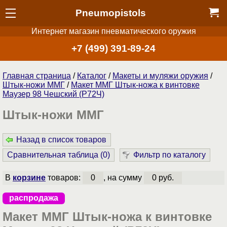
Pneumopistols
Интернет магазин пневматического оружия
+7 (499) 391-89-24
Главная страница
/
Каталог
/
Макеты и муляжи оружия
/
Штык-ножи ММГ
/
Макет ММГ Штык-ножа к винтовке
Маузер 98 Чешский (Р72Ч)
Штык-ножи ММГ
Назад в список товаров
Сравнительная таблица (
0
)
Фильтр по каталогу
В
корзине
товаров:
0
, на сумму
0 руб.
распродажа
Макет ММГ Штык-ножа к винтовке