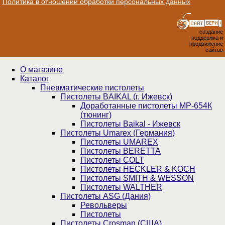
Политика в отношении обработки персональных данных
создание
поддержка и
продвижение
сайтов
О магазине
Каталог
Пнев­ма­ти­чес­кие пистолеты
Пистолеты BAIKAL (г. Ижевск)
Доработанные пистолеты МР-654К
(тюнинг)
Пистолеты Baikal - Ижевск
Пистолеты Umarex (Германия)
Пистолеты UMAREX
Пистолеты BERETTA
Пистолеты COLT
Пистолеты HECKLER & KOCH
Пистолеты SMITH & WESSON
Пистолеты WALTHER
Пистолеты ASG (Дания)
Револьверы
Пистолеты
Пистолеты Crosman (США)