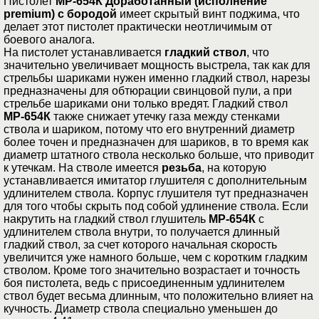
Пистолет
МР-654К Доработанный (исполнение
premium) с бородой
имеет скрытый винт поджима, что
делает этот пистолет практически неотличимым от
боевого аналога.
На пистолет устанавливается
гладкий ствол
, что
значительно увеличивает мощность выстрела, так как для
стрельбы шариками нужен именно гладкий ствол, нарезы
предназначены для обтюрации свинцовой пули, а при
стрельбе шариками они только вредят. Гладкий ствол
МР-654К
также снижает утечку газа между стенками
ствола и шариком, потому что его внутренний диаметр
более точен и предназначен для шариков, в то время как
диаметр штатного ствола несколько больше, что приводит
к утечкам. На стволе имеется
резьба
, на которую
устанавливается имитатор глушителя с дополнительным
удлинителем ствола. Корпус глушителя тут предназначен
для того чтобы скрыть под собой удлинение ствола. Если
накрутить на гладкий ствол глушитель
МР-654К
с
удлинителем ствола внутри, то получается длинный
гладкий ствол, за счет которого начальная скорость
увеличится уже намного больше, чем с коротким гладким
стволом. Кроме того значительно возрастает и точность
боя пистолета, ведь с присоединенным удлинителем
ствол будет весьма длинным, что положительно влияет на
кучность. Диаметр ствола специально уменьшен до