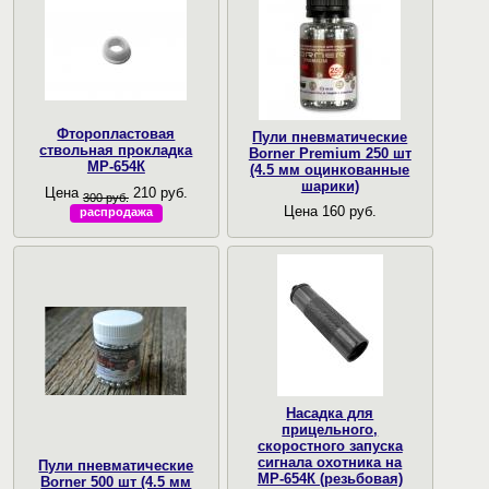
Фторопластовая
Пули пневматические
ствольная прокладка
Borner Premium 250 шт
МР-654К
(4.5 мм оцинкованные
шарики)
Цена
210 руб.
300 руб.
Цена 160 руб.
распродажа
Насадка для
прицельного,
скоростного запуска
сигнала охотника на
Пули пневматические
МР-654К (резьбовая)
Borner 500 шт (4.5 мм