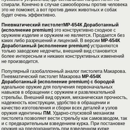
спирали. Конечно в случае самообороны против человека
это не поможет, а вот против диких животных и собак
будет очень эффективно.
Пневматический пистолет
МР-654К Доработанный
(исполнение premium)
это конструктивно сходное с
оружием изделие и оружием не является. Продается без
каких либо разрешений и лицензий. В версии
МР-654К
Доработанный (исполнение premium)
устраняются
только заводские недочеты, внешний вид становится
более интересным и никаких конструктивных изменений
не производится.
Популярный газобаллонный аналог пистолета Макарова.
Пневматический пистолет Макарова
МР-654К
Доработанный (исполнение premium) с бородой
идеальное оружие для получения первоначальных
навыков в обращении с оружием и развлекательной
стрельбы. Внешний вид оружия, механическая прочность,
надежность конструкции, удобство в обращении и
качество изготовления и сборки всех деталей и узлов
оружия идентичны
ПМ
. Ударно-спусковой механизм
пистолета позволяет вести стрельбу как самовзводом, так
и с предварительным взведением курка. При постановке
оружия на предохранитель при взведенном курке