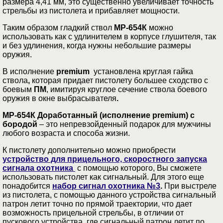
размера 4,41 мм, это существенно увеличивает точность
стрельбы из пистолета и прибавляет мощности.
Таким образом гладкий ствол
МР-654К
можно
использовать как с удлинителем в корпусе глушителя, так
и без удлинения, когда нужны небольшие размеры
оружия.
В исполнение
premium
установлена круглая гайка
ствола
,
которая
придает пистолету большее сходство с
боевым
ПМ
, имитируя круглое сечение ствола боевого
оружия в окне выбрасывателя
.
МР-654К Доработанный (исполнение premium) с
бородой
– это непревзойденный подарок для мужчины
любого возраста и способа жизни.
К пистолету дополнительно можно приобрести
устройство для прицельного, скоростного запуска
сигнала охотника
с помощью которого, Вы сможете
использовать пистолет как сигнальный. Для этого еще
понадобится
набор сигнал охотника №3
.
При выстреле
из пистолета, с помощью данного устройства сигнальный
патрон летит точно по прямой траектории, что дает
возможность прицельной стрельбы, в отличии от
пускового устройства, где сигнальный патрон летит по