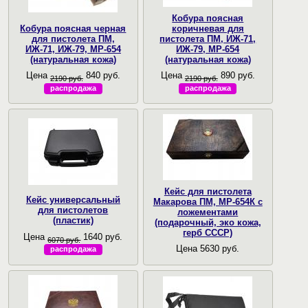
Кобура поясная
Кобура поясная черная
коричневая для
для пистолета ПМ,
пистолета ПМ, ИЖ-71,
ИЖ-71, ИЖ-79, МР-654
ИЖ-79, МР-654
(натуральная кожа)
(натуральная кожа)
Цена
840 руб.
Цена
890 руб.
2190 руб.
2190 руб.
распродажа
распродажа
Кейс для пистолета
Кейс универсальный
Макарова ПМ, МР-654К с
для пистолетов
ложементами
(пластик)
(подарочный, эко кожа,
герб СССР)
Цена
1640 руб.
6070 руб.
Цена 5630 руб.
распродажа