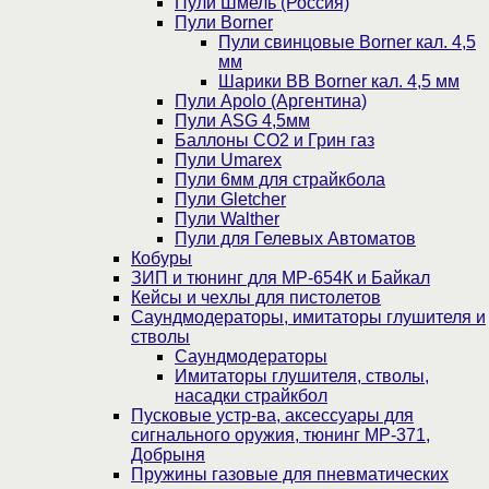
Пули Шмель (Россия)
Пули Borner
Пули свинцовые Borner кал. 4,5
мм
Шарики BB Borner кал. 4,5 мм
Пули Apolo (Аргентина)
Пули ASG 4,5мм
Баллоны CO2 и Грин газ
Пули Umarex
Пули 6мм для страйкбола
Пули Gletcher
Пули Walther
Пули для Гелевых Автоматов
Кобуры
ЗИП и тюнинг для МР-654К и Байкал
Кейсы и чехлы для пистолетов
Саундмодераторы, имитаторы глушителя и
стволы
Саундмодераторы
Имитаторы глушителя, стволы,
насадки страйкбол
Пусковые устр-ва, аксессуары для
сигнального оружия, тюнинг МР-371,
Добрыня
Пружины газовые для пневматических