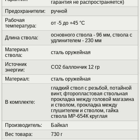
гарантия не распространяется)
Предохранители
:
ручной
Рабочая
от -5 до +45 °C
температура
:
основного ствола - 96 мм, ствола с
Длина ствола
:
удлинителем - 230 мм
Материал
сталь оружейная
ствола
:
Источник
СО2 баллончик 12 гр
энергии
:
Материал
:
сталь оружейная
гладкий ствол с резьбой, потайной
винт, фторопластовая ствольная
прокладка между головой магазина
В комплекте
:
и стволом, прокладка между
глушителем и стволом, гайка
ствола МР-654К круглая
Производитель
:
Байкал
Вес товара
:
730 г