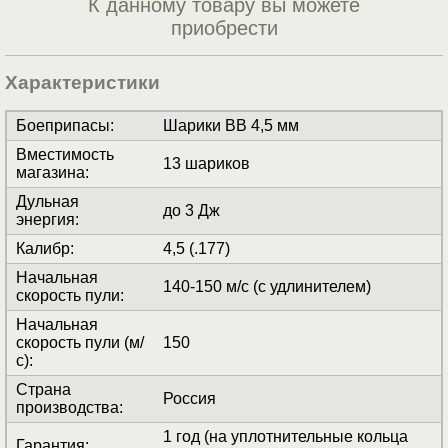
К данному товару вы можете
приобрести
Характеристики
Боеприпасы
:
Шарики BB 4,5 мм
Вместимость
13 шариков
магазина
:
Дульная
до 3 Дж
энергия
:
Калибр
:
4,5 (.177)
Начальная
140-150 м/с (с удлинителем)
скорость пули
:
Начальная
скорость пули (м/
150
с)
:
Страна
Россия
производства
:
1 год (на уплотнительные кольца
Гарантия
: