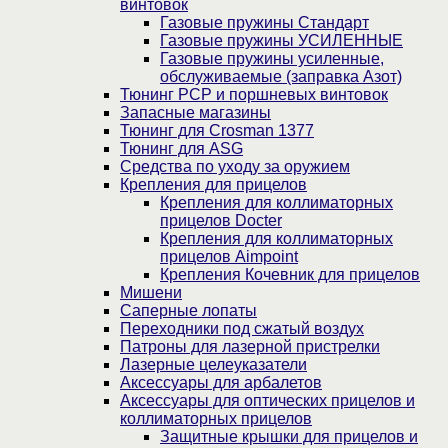
винтовок
Газовые пружины Стандарт
Газовые пружины УСИЛЕННЫЕ
Газовые пружины усиленные,
обслуживаемые (заправка Азот)
Тюнинг PCP и поршневых винтовок
Запасные магазины
Тюнинг для Crosman 1377
Тюнинг для ASG
Средства по уходу за оружием
Крепления для прицелов
Крепления для коллиматорных
прицелов Docter
Крепления для коллиматорных
прицелов Aimpoint
Крепления Кочевник для прицелов
Мишени
Саперные лопаты
Переходники под сжатый воздух
Патроны для лазерной пристрелки
Лазерные целеуказатели
Аксессуары для арбалетов
Аксессуары для оптических прицелов и
коллиматорных прицелов
Защитные крышки для прицелов и