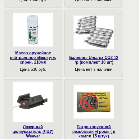
Масло оружейное
нейтральное «Беркут»,
Баллоны Umarex CO2 12
спрей, 210мл
гр (комплект 10 шт)
Цена 530 руб.
Цена нет в наличии
Лазерный
Патрон звуковой
целеуказатель (ЛЦУ)
резьбовой «Гром» ( в
Weaver
компл 15 штук)