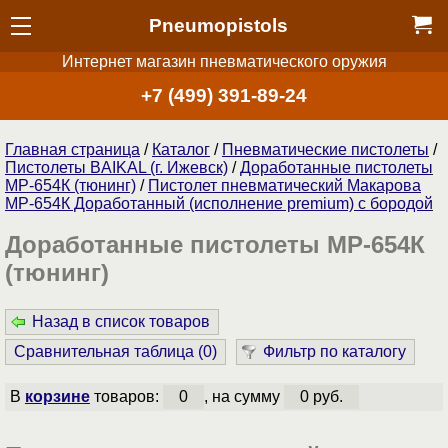
Pneumopistols
Интернет магазин пневматического оружия
+7 (499) 391-89-24
Главная страница
/
Каталог
/
Пнев­ма­ти­чес­кие пистолеты
/
Пистолеты BAIKAL (г. Ижевск)
/
Доработанные пистолеты
МР-654К (тюнинг)
/
Пистолет пневматический Макарова
МР-654К Доработанный (исполнение premium) с бородой
Доработанные пистолеты МР-654К
(тюнинг)
Назад в список товаров
Сравнительная таблица (
0
)
Фильтр по каталогу
В
корзине
товаров:
0
, на сумму
0 руб.