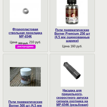
Фторопластовая
Пули пневматические
ствольная прокладка
Borner Premium 250 шт
МР-654К
(4.5 мм оцинкованные
шарики)
Цена
210 руб.
300 руб.
Цена 160 руб.
распродажа
Насадка для
прицельного,
скоростного запуска
сигнала охотника на
Пули пневматические
МР-654К (резьбовая)
Borner 500 шт (4.5 мм