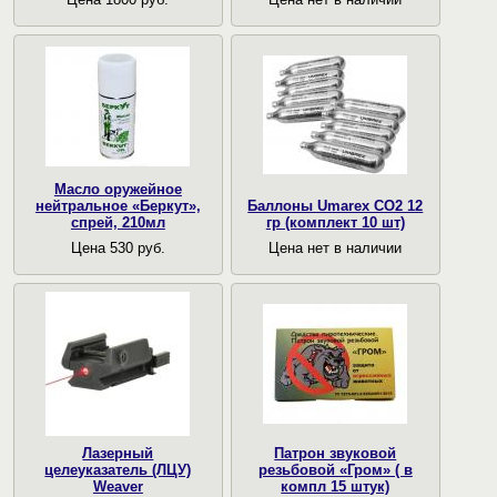
Масло оружейное
нейтральное «Беркут»,
Баллоны Umarex CO2 12
спрей, 210мл
гр (комплект 10 шт)
Цена 530 руб.
Цена нет в наличии
Лазерный
Патрон звуковой
целеуказатель (ЛЦУ)
резьбовой «Гром» ( в
Weaver
компл 15 штук)