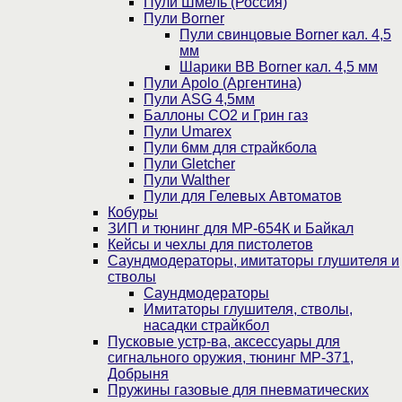
Пули Шмель (Россия)
Пули Borner
Пули свинцовые Borner кал. 4,5
мм
Шарики BB Borner кал. 4,5 мм
Пули Apolo (Аргентина)
Пули ASG 4,5мм
Баллоны CO2 и Грин газ
Пули Umarex
Пули 6мм для страйкбола
Пули Gletcher
Пули Walther
Пули для Гелевых Автоматов
Кобуры
ЗИП и тюнинг для МР-654К и Байкал
Кейсы и чехлы для пистолетов
Саундмодераторы, имитаторы глушителя и
стволы
Саундмодераторы
Имитаторы глушителя, стволы,
насадки страйкбол
Пусковые устр-ва, аксессуары для
сигнального оружия, тюнинг МР-371,
Добрыня
Пружины газовые для пневматических