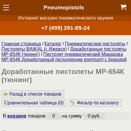
Pneumopistols
Интернет магазин пневматического оружия
+7 (499) 391-89-24
Главная страница
/
Каталог
/
Пнев­ма­ти­чес­кие пистолеты
/
Пистолеты BAIKAL (г. Ижевск)
/
Доработанные пистолеты
МР-654К (тюнинг)
/
Пистолет пневматический Макарова
МР-654К Доработанный (исполнение premium) с бородой
Доработанные пистолеты МР-654К
(тюнинг)
Назад в список товаров
Сравнительная таблица (
0
)
Фильтр по каталогу
В
корзине
товаров:
0
, на сумму
0 руб.