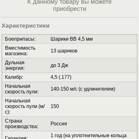
К данному товару вы можете
приобрести
Характеристики
Боеприпасы
:
Шарики BB 4,5 мм
Вместимость
13 шариков
магазина
:
Дульная
до 3 Дж
энергия
:
Калибр
:
4,5 (.177)
Начальная
140-150 м/с (с удлинителем)
скорость пули
:
Начальная
скорость пули (м/
150
с)
:
Страна
Россия
производства
:
1 год (на уплотнительные кольца
Гарантия
: