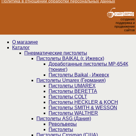
Политика в отношении обработки персональных данных
создание
поддержка и
продвижение
сайтов
О магазине
Каталог
Пнев­ма­ти­чес­кие пистолеты
Пистолеты BAIKAL (г. Ижевск)
Доработанные пистолеты МР-654К
(тюнинг)
Пистолеты Baikal - Ижевск
Пистолеты Umarex (Германия)
Пистолеты UMAREX
Пистолеты BERETTA
Пистолеты COLT
Пистолеты HECKLER & KOCH
Пистолеты SMITH & WESSON
Пистолеты WALTHER
Пистолеты ASG (Дания)
Револьверы
Пистолеты
Пистолеты Crosman (США)