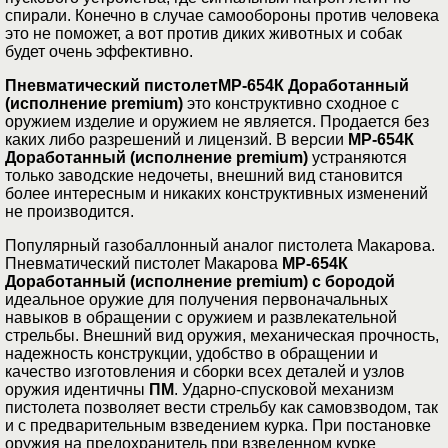
спирали. Конечно в случае самообороны против человека
это не поможет, а вот против диких животных и собак
будет очень эффективно.
Пневматический пистолет
МР-654К Доработанный
(исполнение premium)
это конструктивно сходное с
оружием изделие и оружием не является. Продается без
каких либо разрешений и лицензий. В версии
МР-654К
Доработанный (исполнение premium)
устраняются
только заводские недочеты, внешний вид становится
более интересным и никаких конструктивных изменений
не производится.
Популярный газобаллонный аналог пистолета Макарова.
Пневматический пистолет Макарова
МР-654К
Доработанный (исполнение premium) с бородой
идеальное оружие для получения первоначальных
навыков в обращении с оружием и развлекательной
стрельбы. Внешний вид оружия, механическая прочность,
надежность конструкции, удобство в обращении и
качество изготовления и сборки всех деталей и узлов
оружия идентичны
ПМ
. Ударно-спусковой механизм
пистолета позволяет вести стрельбу как самовзводом, так
и с предварительным взведением курка. При постановке
оружия на предохранитель при взведенном курке