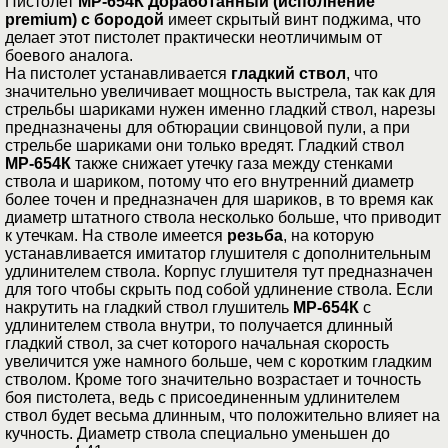
Пистолет
МР-654К Доработанный (исполнение
premium) с бородой
имеет скрытый винт поджима, что
делает этот пистолет практически неотличимым от
боевого аналога.
На пистолет устанавливается
гладкий ствол
, что
значительно увеличивает мощность выстрела, так как для
стрельбы шариками нужен именно гладкий ствол, нарезы
предназначены для обтюрации свинцовой пули, а при
стрельбе шариками они только вредят. Гладкий ствол
МР-654К
также снижает утечку газа между стенками
ствола и шариком, потому что его внутренний диаметр
более точен и предназначен для шариков, в то время как
диаметр штатного ствола несколько больше, что приводит
к утечкам. На стволе имеется
резьба
, на которую
устанавливается имитатор глушителя с дополнительным
удлинителем ствола. Корпус глушителя тут предназначен
для того чтобы скрыть под собой удлинение ствола. Если
накрутить на гладкий ствол глушитель
МР-654К
с
удлинителем ствола внутри, то получается длинный
гладкий ствол, за счет которого начальная скорость
увеличится уже намного больше, чем с коротким гладким
стволом. Кроме того значительно возрастает и точность
боя пистолета, ведь с присоединенным удлинителем
ствол будет весьма длинным, что положительно влияет на
кучность. Диаметр ствола специально уменьшен до