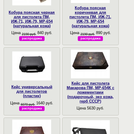
Кобура поясная
Кобура поясная черная
коричневая для
для пистолета ПМ,
пистолета ПМ, ИЖ-71,
ИЖ-71, ИЖ-79, МР-654
ИЖ-79, МР-654
(натуральная кожа)
(натуральная кожа)
Цена
840 руб.
Цена
890 руб.
2190 руб.
2190 руб.
распродажа
распродажа
Кейс для пистолета
Кейс универсальный
Макарова ПМ, МР-654К с
для пистолетов
ложементами
(пластик)
(подарочный, эко кожа,
герб СССР)
Цена
1640 руб.
6070 руб.
Цена 5630 руб.
распродажа