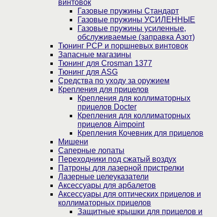
винтовок
Газовые пружины Стандарт
Газовые пружины УСИЛЕННЫЕ
Газовые пружины усиленные,
обслуживаемые (заправка Азот)
Тюнинг PCP и поршневых винтовок
Запасные магазины
Тюнинг для Crosman 1377
Тюнинг для ASG
Средства по уходу за оружием
Крепления для прицелов
Крепления для коллиматорных
прицелов Docter
Крепления для коллиматорных
прицелов Aimpoint
Крепления Кочевник для прицелов
Мишени
Саперные лопаты
Переходники под сжатый воздух
Патроны для лазерной пристрелки
Лазерные целеуказатели
Аксессуары для арбалетов
Аксессуары для оптических прицелов и
коллиматорных прицелов
Защитные крышки для прицелов и