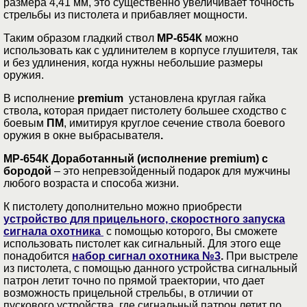
размера 4,41 мм, это существенно увеличивает точность
стрельбы из пистолета и прибавляет мощности.
Таким образом гладкий ствол
МР-654К
можно
использовать как с удлинителем в корпусе глушителя, так
и без удлинения, когда нужны небольшие размеры
оружия.
В исполнение
premium
установлена круглая гайка
ствола
,
которая
придает пистолету большее сходство с
боевым
ПМ
, имитируя круглое сечение ствола боевого
оружия в окне выбрасывателя
.
МР-654К Доработанный (исполнение premium) с
бородой
– это непревзойденный подарок для мужчины
любого возраста и способа жизни.
К пистолету дополнительно можно приобрести
устройство для прицельного, скоростного запуска
сигнала охотника
с помощью которого, Вы сможете
использовать пистолет как сигнальный. Для этого еще
понадобится
набор сигнал охотника №3
.
При выстреле
из пистолета, с помощью данного устройства сигнальный
патрон летит точно по прямой траектории, что дает
возможность прицельной стрельбы, в отличии от
пускового устройства, где сигнальный патрон летит по