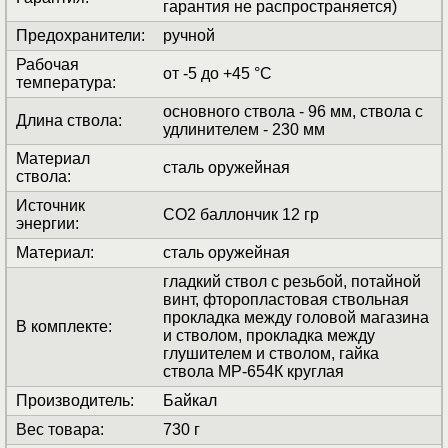
гарантия не распространяется)
Предохранители
:
ручной
Рабочая
от -5 до +45 °C
температура
:
основного ствола - 96 мм, ствола с
Длина ствола
:
удлинителем - 230 мм
Материал
сталь оружейная
ствола
:
Источник
СО2 баллончик 12 гр
энергии
:
Материал
:
сталь оружейная
гладкий ствол с резьбой, потайной
винт, фторопластовая ствольная
прокладка между головой магазина
В комплекте
:
и стволом, прокладка между
глушителем и стволом, гайка
ствола МР-654К круглая
Производитель
:
Байкал
Вес товара
:
730 г