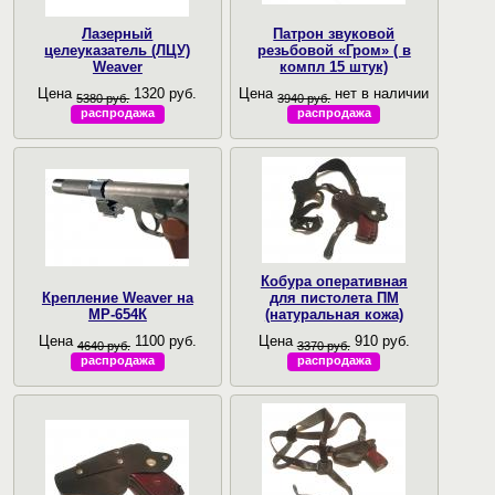
Лазерный
Патрон звуковой
целеуказатель (ЛЦУ)
резьбовой «Гром» ( в
Weaver
компл 15 штук)
Цена
1320 руб.
Цена
нет в наличии
5380 руб.
3940 руб.
распродажа
распродажа
Кобура оперативная
Крепление Weaver на
для пистолета ПМ
МР-654К
(натуральная кожа)
Цена
1100 руб.
Цена
910 руб.
4640 руб.
3370 руб.
распродажа
распродажа