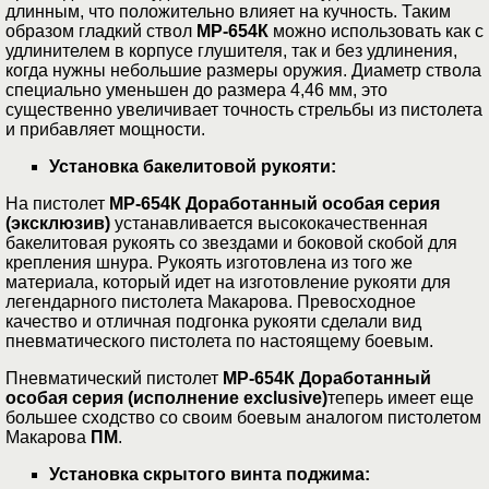
длинным, что положительно влияет на кучность. Таким
образом гладкий ствол
МР-654К
можно использовать как с
удлинителем в корпусе глушителя, так и без удлинения,
когда нужны небольшие размеры оружия. Диаметр ствола
специально уменьшен до размера 4,46 мм, это
существенно увеличивает точность стрельбы из пистолета
и прибавляет мощности.
Установка бакелитовой рукояти:
На пистолет
МР-654К Доработанный особая серия
(эксклюзив)
устанавливается высококачественная
бакелитовая рукоять со звездами и боковой скобой для
крепления шнура. Рукоять изготовлена из того же
материала, который идет на изготовление рукояти для
легендарного пистолета Макарова. Превосходное
качество и отличная подгонка рукояти сделали вид
пневматического пистолета по настоящему боевым.
Пневматический пистолет
МР-654К Доработанный
особая серия (исполнение
exclusive
)
теперь имеет еще
большее сходство со своим боевым аналогом пистолетом
Макарова
ПМ
.
Установка скрытого винта поджима: