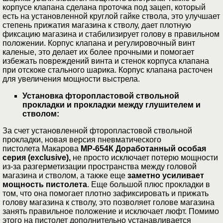
корпусе клапана сделана проточка под зацеп, который
есть на установленной круглой гайке ствола, это улучшает
степень прижатия магазина к стволу, дает плотную
фиксацию магазина и стабилизирует голову в правильном
положении. Корпус клапана и регулировочный винт
каленые, это делает их более прочными и помогает
избежать повреждений винта и стенок корпуса клапана
при отскоке стального шарика. Корпус клапана расточен
для увеличения мощности выстрела.
Установка фторопластовой ствольной
прокладки и прокладки между глушителем и
стволом:
За счет установленной фторопластовой ствольной
прокладки, новая версия пневматического
пистолета Макарова
МР-654К Доработанный особая
серия (
exclusive
)
,
не просто исключает потерю мощности
из-за разгерметизации пространства между головой
магазина и стволом, а также еще
заметно усиливает
мощность пистолета
. Еще большой плюс прокладки в
том, что она помогает плотно зафиксировать и прижать
голову магазина к стволу, это позволяет голове магазина
занять правильное положение и исключает люфт. Помимо
этого на пистолет дополнительно устанавливается