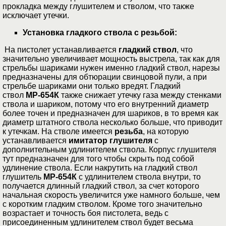
прокладка между глушителем и стволом, что также
исключает утечки.
Установка гладкого ствола с резьбой:
На пистолет устанавливается
гладкий ствол
, что
значительно увеличивает мощность выстрела, так как для
стрельбы шариками нужен именно гладкий ствол, нарезы
предназначены для обтюрации свинцовой пули, а при
стрельбе шариками они только вредят. Гладкий
ствол
МР-654К
также снижает утечку газа между стенками
ствола и шариком, потому что его внутренний диаметр
более точен и предназначен для шариков, в то время как
диаметр штатного ствола несколько больше, что приводит
к утечкам. На стволе имеется
резьба
, на которую
устанавливается
имитатор глушителя
с
дополнительным удлинителем ствола. Корпус глушителя
тут предназначен для того чтобы скрыть под собой
удлинение ствола. Если накрутить на гладкий ствол
глушитель
МР-654К
с удлинителем ствола внутри, то
получается длинный гладкий ствол, за счет которого
начальная скорость увеличится уже намного больше, чем
с коротким гладким стволом. Кроме того значительно
возрастает и точность боя пистолета, ведь с
присоединенным удлинителем ствол будет весьма