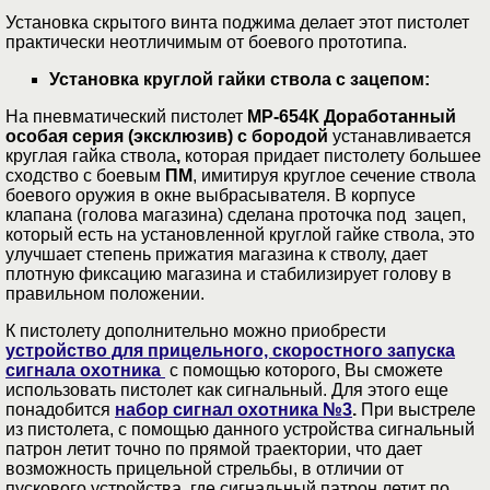
Установка скрытого винта поджима делает этот пистолет
практически неотличимым от боевого прототипа.
Установка круглой гайки ствола с зацепом:
На пневматический пистолет
МР-654К Доработанный
особая серия (эксклюзив
) с бородой
устанавливается
круглая гайка ствола
,
которая придает пистолету большее
сходство с боевым
ПМ
, имитируя круглое сечение ствола
боевого оружия в окне выбрасывателя. В корпусе
клапана (голова магазина) сделана проточка под зацеп,
который есть на установленной круглой гайке ствола, это
улучшает степень прижатия магазина к стволу, дает
плотную фиксацию магазина и стабилизирует голову в
правильном положении.
К пистолету дополнительно можно приобрести
устройство для прицельного, скоростного запуска
сигнала охотника
с помощью которого, Вы сможете
использовать пистолет как сигнальный. Для этого еще
понадобится
набор сигнал охотника №3
.
При выстреле
из пистолета, с помощью данного устройства сигнальный
патрон летит точно по прямой траектории, что дает
возможность прицельной стрельбы, в отличии от
пускового устройства, где сигнальный патрон летит по