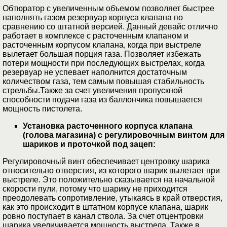
Обтюратор с увеличенным объемом позволяет быстрее
наполнять газом резервуар корпуса клапана по
сравнению со штатной версией. Данный девайс отлично
работает в комплексе с расточенным клапаном и
расточенным корпусом клапана, когда при выстреле
вылетает большая порция газа. Позволяет избежать
потери мощности при последующих выстрелах, когда
резервуар не успевает наполнится достаточным
количеством газа, тем самым повышая стабильность
стрельбы.Также за счет увеличения пропускной
способности подачи газа из баллончика повышается
мощность пистолета.
Установка расточенного корпуса клапана
(голова магазина)
с регулировочным винтом для
шариков и проточкой под зацеп:
Регулировочный винт обеспечивает центровку шарика
относительно отверстия, из которого шарик вылетает при
выстреле. Это положительно сказывается на начальной
скорости пули, потому что шарику не приходится
преодолевать сопротивление, утыкаясь в край отверстия,
как это происходит в штатном корпусе клапана, шарик
ровно поступает в канал ствола. За счет отцентровки
шарика увеличивается мощность выстрела. Также в