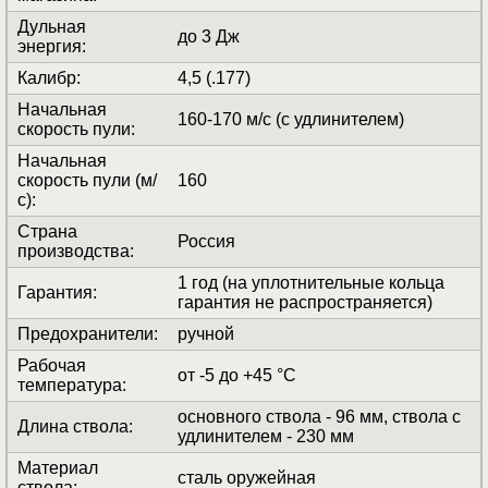
Дульная
до 3 Дж
энергия
:
Калибр
:
4,5 (.177)
Начальная
160-170 м/с (с удлинителем)
скорость пули
:
Начальная
скорость пули (м/
160
с)
:
Страна
Россия
производства
:
1 год (на уплотнительные кольца
Гарантия
:
гарантия не распространяется)
Предохранители
:
ручной
Рабочая
от -5 до +45 °C
температура
:
основного ствола - 96 мм, ствола с
Длина ствола
:
удлинителем - 230 мм
Материал
сталь оружейная
ствола
: