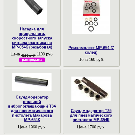
Насадка для
прицельного,
скоростного запуска
сигнала охотника на
МР-654К (резьбовая)
Ремкомплект МР-654 (7
колец)
Цена
1100 руб.
4130 руб.
Цена 160 руб.
распродажа
Саундмодератор
стальной
вибропоглащающий T34
для пневматического
Саундмодератор Т25
пистолета Макарова
для пневматического
МР-654К
пистолета МР-654К
Цена 1960 руб.
Цена 1700 руб.