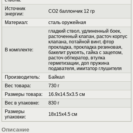
Источник
СО2 баллончик 12 гр
энергии
:
Материал
:
сталь оружейная
гладкий ствол, удлиненный боек,
расточенный клапан, расточ корпус
клапана, потайной винт, фтор
прокладка, прокладка резиновая,
В комплекте
:
бакелит рукоять, гайка с зацепом,
расточ обтюратор, втулка
герметизации, доп пружина
подавателя, имитатор глушителя
Производитель
:
Байкал
Вес товара
:
730 г
Размеры товара
:
16.9x14.5x3.5 см
Вес в упаковке
:
830 г
Размеры
18x15x4.5 см
упаковки
:
Описание