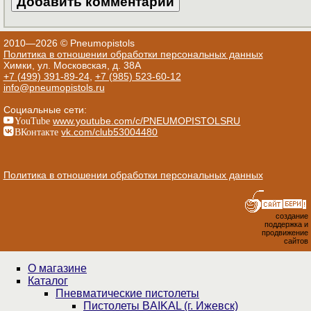
2010—2026 © Pneumopistols
Политика в отношении обработки персональных данных
Химки, ул. Московская, д. 38А
+7 (499) 391-89-24
,
+7 (985) 523-60-12
info@pneumopistols.ru
Социальные сети:
YouTube
www.youtube.com/c/PNEUMOPISTOLSRU
ВКонтакте
vk.com/club53004480
Политика в отношении обработки персональных данных
создание
поддержка и
продвижение
сайтов
О магазине
Каталог
Пнев­ма­ти­чес­кие пистолеты
Пистолеты BAIKAL (г. Ижевск)