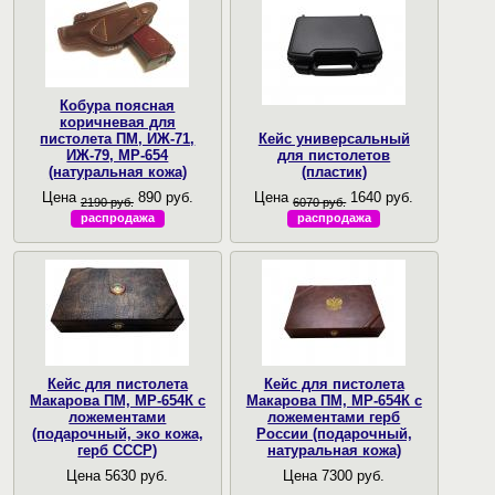
Кобура поясная
коричневая для
пистолета ПМ, ИЖ-71,
Кейс универсальный
ИЖ-79, МР-654
для пистолетов
(натуральная кожа)
(пластик)
Цена
890 руб.
Цена
1640 руб.
2190 руб.
6070 руб.
распродажа
распродажа
Кейс для пистолета
Кейс для пистолета
Макарова ПМ, МР-654К с
Макарова ПМ, МР-654К с
ложементами
ложементами герб
(подарочный, эко кожа,
России (подарочный,
герб СССР)
натуральная кожа)
Цена 5630 руб.
Цена 7300 руб.