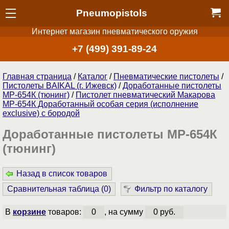
Pneumopistols
Интернет магазин пневматического оружия
+7 (499) 391-89-24
Главная страница
/
Каталог
/
Пнев­ма­ти­чес­кие пистолеты
/
Пистолеты BAIKAL (г. Ижевск)
/
Доработанные пистолеты
МР-654К (тюнинг)
/
Пистолет пневматический Макарова
МР-654К Доработанный особая серия (исполнение
exclusive) с бородой
Доработанные пистолеты МР-654К
(тюнинг)
Назад в список товаров
Сравнительная таблица (
0
)
Фильтр по каталогу
В
корзине
товаров:
0
, на сумму
0 руб.