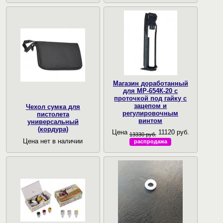
Магазин доработанный
для МР-654К-20 с
проточкой под гайку с
зацепом и
Чехол сумка для
регулировочным
пистолета
винтом
универсальный
(кордура)
Цена
11120 руб.
13330 руб.
Цена нет в наличии
распродажа