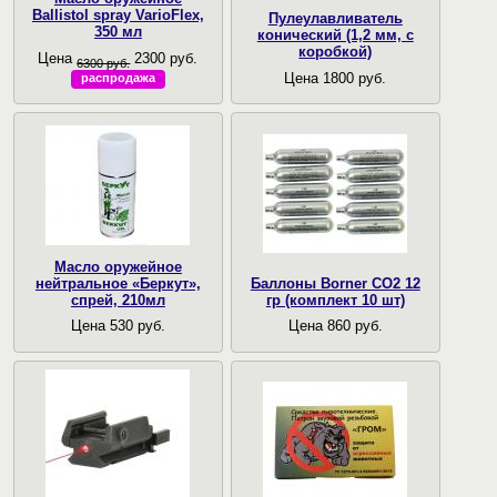
Ballistol spray VarioFlex,
Пулеулавливатель
350 мл
конический (1,2 мм, с
коробкой)
Цена
2300 руб.
6300 руб.
Цена 1800 руб.
распродажа
Масло оружейное
нейтральное «Беркут»,
Баллоны Borner CO2 12
спрей, 210мл
гр (комплект 10 шт)
Цена 530 руб.
Цена 860 руб.