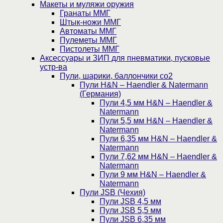
Макеты и муляжи оружия
Гранаты ММГ
Штык-ножи ММГ
Автоматы ММГ
Пулеметы ММГ
Пистолеты ММГ
Аксессуары и ЗИП для пневматики, пусковые
устр-ва
Пули, шарики, баллончики со2
Пули H&N – Haendler & Natermann
(Германия)
Пули 4,5 мм H&N – Haendler &
Natermann
Пули 5,5 мм H&N – Haendler &
Natermann
Пули 6,35 мм H&N – Haendler &
Natermann
Пули 7,62 мм H&N – Haendler &
Natermann
Пули 9 мм H&N – Haendler &
Natermann
Пули JSB (Чехия)
Пули JSB 4,5 мм
Пули JSB 5,5 мм
Пули JSB 6,35 мм