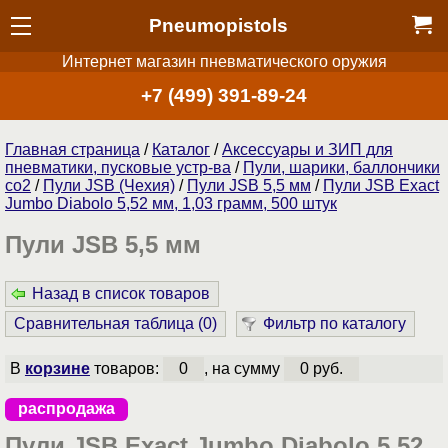
Pneumopistols
Интернет магазин пневматического оружия
+7 (499) 391-89-24
Главная страница
/
Каталог
/
Аксессуары и ЗИП для
пневматики, пусковые устр-ва
/
Пули, шарики, баллончики
со2
/
Пули JSB (Чехия)
/
Пули JSB 5,5 мм
/
Пули JSB Exact
Jumbo Diabolo 5,52 мм, 1,03 грамм, 500 штук
Пули JSB 5,5 мм
Назад в список товаров
Сравнительная таблица (
0
)
Фильтр по каталогу
В
корзине
товаров:
0
, на сумму
0 руб.
распродажа
Пули JSB Exact Jumbo Diabolo 5,52