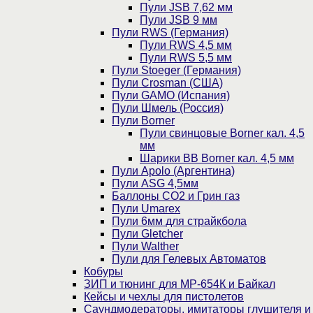
Пули JSB 7,62 мм
Пули JSB 9 мм
Пули RWS (Германия)
Пули RWS 4,5 мм
Пули RWS 5,5 мм
Пули Stoeger (Германия)
Пули Crosman (США)
Пули GAMO (Испания)
Пули Шмель (Россия)
Пули Borner
Пули свинцовые Borner кал. 4,5
мм
Шарики BB Borner кал. 4,5 мм
Пули Apolo (Аргентина)
Пули ASG 4,5мм
Баллоны CO2 и Грин газ
Пули Umarex
Пули 6мм для страйкбола
Пули Gletcher
Пули Walther
Пули для Гелевых Автоматов
Кобуры
ЗИП и тюнинг для МР-654К и Байкал
Кейсы и чехлы для пистолетов
Саундмодераторы, имитаторы глушителя и