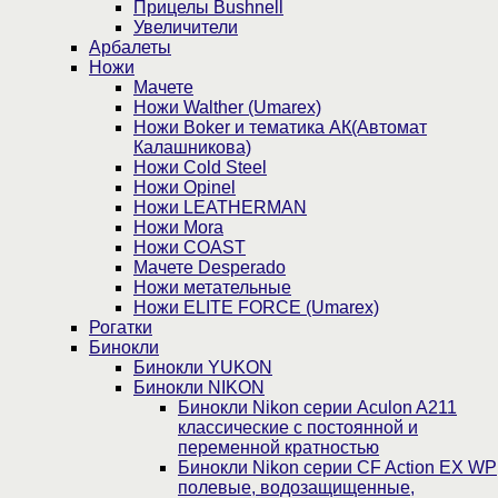
Прицелы Bushnell
Увеличители
Арбалеты
Ножи
Мачете
Ножи Walther (Umarex)
Ножи Boker и тематика АК(Автомат
Калашникова)
Ножи Cold Steel
Ножи Opinel
Ножи LEATHERMAN
Ножи Mora
Ножи COAST
Мачете Desperado
Ножи метательные
Ножи ELITE FORCE (Umarex)
Рогатки
Бинокли
Бинокли YUKON
Бинокли NIKON
Бинокли Nikon серии Aculon A211
классические с постоянной и
переменной кратностью
Бинокли Nikon серии СF Action EX WP
полевые, водозащищенные,