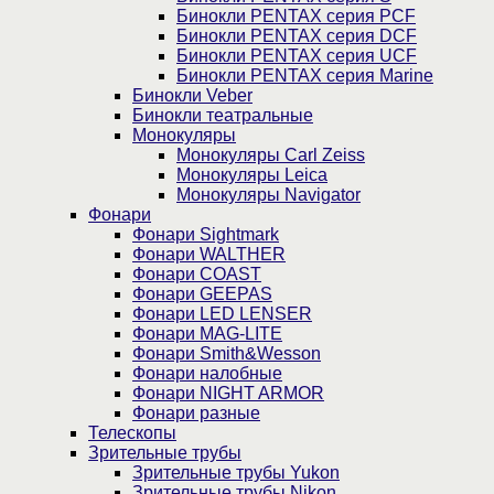
Бинокли PENTAX серия PCF
Бинокли PENTAX серия DCF
Бинокли PENTAX серия UCF
Бинокли PENTAX серия Marine
Бинокли Veber
Бинокли театральные
Монокуляры
Монокуляры Carl Zeiss
Монокуляры Leica
Монокуляры Navigator
Фонари
Фонари Sightmark
Фонари WALTHER
Фонари COAST
Фонари GEEPAS
Фонари LED LENSER
Фонари MAG-LITE
Фонари Smith&Wesson
Фонари налобные
Фонари NIGHT ARMOR
Фонари разные
Телескопы
Зрительные трубы
Зрительные трубы Yukon
Зрительные трубы Nikon