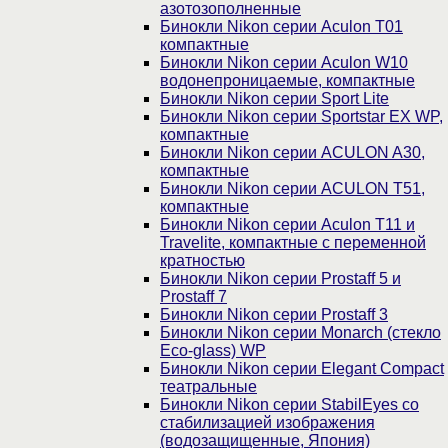
азотозополненные
Бинокли Nikon серии Aculon T01
компактные
Бинокли Nikon серии Aculon W10
водонепроницаемые, компактные
Бинокли Nikon серии Sport Lite
Бинокли Nikon серии Sportstar EX WP,
компактные
Бинокли Nikon серии ACULON A30,
компактные
Бинокли Nikon серии ACULON Т51,
компактные
Бинокли Nikon серии Aculon T11 и
Travelite, компактные с переменной
кратностью
Бинокли Nikon серии Prostaff 5 и
Prostaff 7
Бинокли Nikon серии Prostaff 3
Бинокли Nikon серии Monarch (стекло
Eco-glass) WP
Бинокли Nikon серии Elegant Compact
театральные
Бинокли Nikon серии StabilEyes со
стабилизацией изображения
(водозащищенные, Япония)