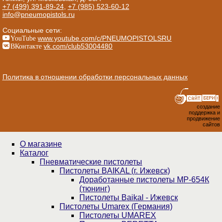
+7 (499) 391-89-24
,
+7 (985) 523-60-12
info@pneumopistols.ru
Социальные сети:
YouTube
www.youtube.com/c/PNEUMOPISTOLSRU
ВКонтакте
vk.com/club53004480
Политика в отношении обработки персональных данных
создание
поддержка и
продвижение
сайтов
О магазине
Каталог
Пнев­ма­ти­чес­кие пистолеты
Пистолеты BAIKAL (г. Ижевск)
Доработанные пистолеты МР-654К
(тюнинг)
Пистолеты Baikal - Ижевск
Пистолеты Umarex (Германия)
Пистолеты UMAREX