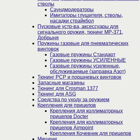
стволы
Саундмодераторы
Имитаторы глушителя, стволы,
насадки страйкбол
Пусковые устр-ва, аксессуары для
сигнального оружия, тюнинг МР-371,
Добрыня
Пружины газовые для пневматических
винтовок
Газовые пружины Стандарт
Газовые пружины УСИЛЕННЫЕ
Газовые пружины усиленные,
обслуживаемые (заправка Азот)
Тюнинг PCP и поршневых винтовок
Запасные магазины
Тюнинг для Crosman 1377
Тюнинг для ASG
Средства по уходу за оружием
Крепления для прицелов
Крепления для коллиматорных
прицелов Docter
Крепления для коллиматорных
прицелов Aimpoint
Крепления Кочевник для прицелов
Мишени