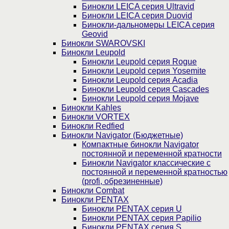
Бинокли LEICA серия Ultravid
Бинокли LEICA серия Duovid
Бинокли-дальномеры LEICA серия
Geovid
Бинокли SWAROVSKI
Бинокли Leupold
Бинокли Leupold серия Rogue
Бинокли Leupold серия Yosemite
Бинокли Leupold серия Acadia
Бинокли Leupold серия Cascades
Бинокли Leupold серия Mojave
Бинокли Kahles
Бинокли VORTEX
Бинокли Redfied
Бинокли Navigator (Бюджетные)
Компактные бинокли Navigator
постоянной и переменной кратности
Бинокли Navigator классические с
постоянной и переменной кратностью
(profi, обрезиненные)
Бинокли Combat
Бинокли PENTAX
Бинокли PENTAX серия U
Бинокли PENTAX серия Papilio
Бинокли PENTAX серия S