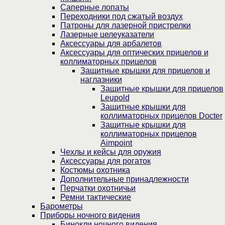
Саперные лопаты
Переходники под сжатый воздух
Патроны для лазерной пристрелки
Лазерные целеуказатели
Аксессуары для арбалетов
Аксессуары для оптических прицелов и
коллиматорных прицелов
Защитные крышки для прицелов и
наглазники
Защитные крышки для прицелов
Leupold
Защитные крышки для
коллиматорных прицелов Docter
Защитные крышки для
коллиматорных прицелов
Aimpoint
Чехлы и кейсы для оружия
Аксессуары для рогаток
Костюмы охотника
Дополнительные принадлежности
Перчатки охотничьи
Ремни тактические
Барометры
Приборы ночного видения
Бинокли ночного видения