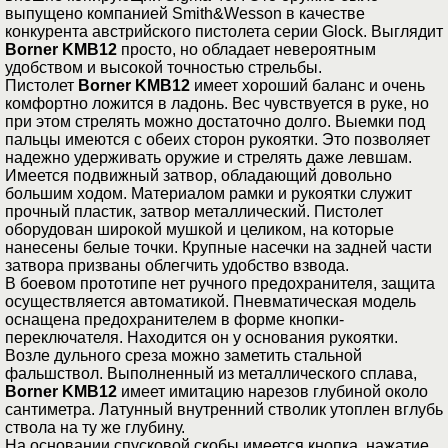
выпущено компанией Smith&Wesson в качестве
конкурента австрийского пистолета серии Glock. Выглядит
Borner KMB12
просто, но обладает невероятным
удобством и высокой точностью стрельбы.
Пистолет
Borner KMB12
имеет хороший баланс и очень
комфортно ложится в ладонь. Вес чувствуется в руке, но
при этом стрелять можно достаточно долго. Выемки под
пальцы имеются с обеих сторон рукоятки. Это позволяет
надежно удерживать оружие и стрелять даже левшам.
Имеется подвижный затвор, обладающий довольно
большим ходом. Материалом рамки и рукоятки служит
прочный пластик, затвор металлический. Пистолет
оборудован широкой мушкой и целиком, на которые
нанесены белые точки. Крупные насечки на задней части
затвора призваны облегчить удобство взвода.
В боевом прототипе нет ручного предохранителя, защита
осуществляется автоматикой. Пневматическая модель
оснащена предохранителем в форме кнопки-
переключателя. Находится он у основания рукоятки.
Возле дульного среза можно заметить стальной
фальшствол. Выполненный из металлического сплава,
Borner KMB12
имеет имитацию нарезов глубиной около
сантиметра. Латунный внутренний стволик утоплен вглубь
ствола на ту же глубину.
На основании спусковой скобы имеется кнопка, нажатие