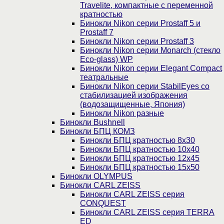
Travelite, компактные с переменной
кратностью
Бинокли Nikon серии Prostaff 5 и
Prostaff 7
Бинокли Nikon серии Prostaff 3
Бинокли Nikon серии Monarch (стекло
Eco-glass) WP
Бинокли Nikon серии Elegant Compact
театральные
Бинокли Nikon серии StabilEyes со
стабилизацией изображения
(водозащищенные, Япония)
Бинокли Nikon разные
Бинокли Bushnell
Бинокли БПЦ КОМЗ
Бинокли БПЦ кратностью 8х30
Бинокли БПЦ кратностью 10х40
Бинокли БПЦ кратностью 12х45
Бинокли БПЦ кратностью 15х50
Бинокли OLYMPUS
Бинокли CARL ZEISS
Бинокли CARL ZEISS серия
CONQUEST
Бинокли CARL ZEISS серия TERRA
ED