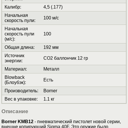
Калибр
:
4,5 (.177)
Начальная
100 м/с
скорость пули
:
Начальная
скорость пули
100
(м/с)
:
Общая длина
:
192 мм
Источник
СО2 баллончик 12 гр
энергии
:
Материал
:
Металл
Blowback
Есть
(Блоубэк)
:
Производитель
:
Borner
Вес в упаковке
:
1.1 кг
Описание
Borner KMB12
- пневматический пистолет новой серии,
внешне копирующий Sigma 40F. Это оружие было