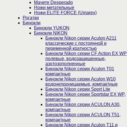
Мачете Desperado
Ножи метательные
Ножи ELITE FORCE (Umarex)
Рогатки
Бинокли
Бинокли YUKON
Бинокли NIKON
Бинокли Nikon серии Aculon A211
классические с постоянной и
переменной кратностью
Бинокли Nikon серии СF Action EX WP
полевые, водозащищенные,
азотозополненные
Бинокли Nikon серии Aculon T01
компактные
Бинокли Nikon серии Aculon W10
водонепроницаемые, компактные
Бинокли Nikon серии Sport Lite
Бинокли Nikon серии Sportstar EX WP,
компактные
Бинокли Nikon серии ACULON A30,
компактные
Бинокли Nikon серии ACULON Т51,
компактные
Бинокли Nikon серии Aculon T11 и