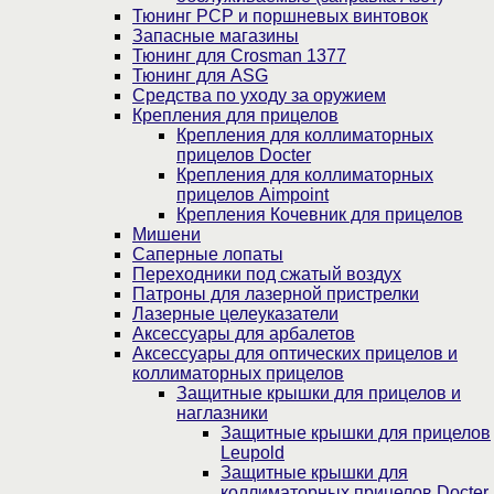
Тюнинг PCP и поршневых винтовок
Запасные магазины
Тюнинг для Crosman 1377
Тюнинг для ASG
Средства по уходу за оружием
Крепления для прицелов
Крепления для коллиматорных
прицелов Docter
Крепления для коллиматорных
прицелов Aimpoint
Крепления Кочевник для прицелов
Мишени
Саперные лопаты
Переходники под сжатый воздух
Патроны для лазерной пристрелки
Лазерные целеуказатели
Аксессуары для арбалетов
Аксессуары для оптических прицелов и
коллиматорных прицелов
Защитные крышки для прицелов и
наглазники
Защитные крышки для прицелов
Leupold
Защитные крышки для
коллиматорных прицелов Docter