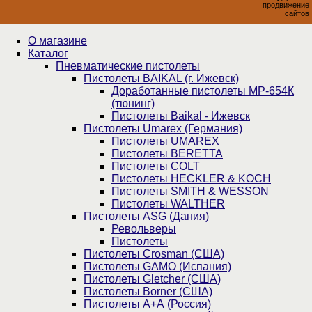
продвижение
сайтов
О магазине
Каталог
Пнев­ма­ти­чес­кие пистолеты
Пистолеты BAIKAL (г. Ижевск)
Доработанные пистолеты МР-654К
(тюнинг)
Пистолеты Baikal - Ижевск
Пистолеты Umarex (Германия)
Пистолеты UMAREX
Пистолеты BERETTA
Пистолеты COLT
Пистолеты HECKLER & KOCH
Пистолеты SMITH & WESSON
Пистолеты WALTHER
Пистолеты ASG (Дания)
Револьверы
Пистолеты
Пистолеты Crosman (США)
Пистолеты GAMO (Испания)
Пистолеты Gletcher (США)
Пистолеты Borner (США)
Пистолеты А+А (Россия)