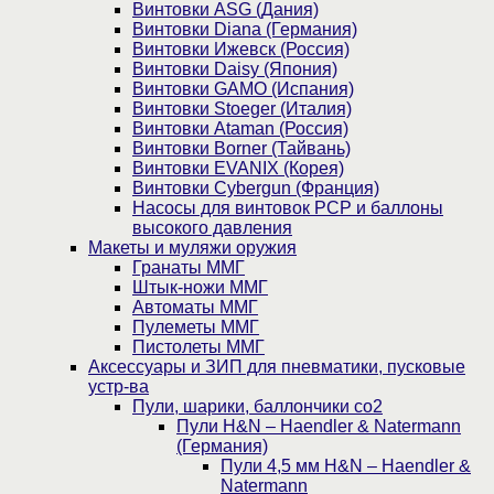
Винтовки ASG (Дания)
Винтовки Diana (Германия)
Винтовки Ижевск (Россия)
Винтовки Daisy (Япония)
Винтовки GAMO (Испания)
Винтовки Stoeger (Италия)
Винтовки Ataman (Россия)
Винтовки Borner (Тайвань)
Винтовки EVANIX (Корея)
Винтовки Cybergun (Франция)
Насосы для винтовок PCP и баллоны
высокого давления
Макеты и муляжи оружия
Гранаты ММГ
Штык-ножи ММГ
Автоматы ММГ
Пулеметы ММГ
Пистолеты ММГ
Аксессуары и ЗИП для пневматики, пусковые
устр-ва
Пули, шарики, баллончики со2
Пули H&N – Haendler & Natermann
(Германия)
Пули 4,5 мм H&N – Haendler &
Natermann