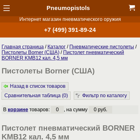
Pneumopistols
Интернет магазин пневматического оружия
+7 (499) 391-89-24
Главная страница
/
Каталог
/
Пнев­ма­ти­чес­кие пистолеты
/
Пистолеты Borner (США)
/
Пистолет пневматический
BORNER KMB12 кал. 4,5 мм
Пистолеты Borner (США)
Назад в список товаров
Сравнительная таблица (
0
)
Фильтр по каталогу
В
корзине
товаров:
0
, на сумму
0 руб.
Пистолет пневматический BORNER
KMB12 кал. 4,5 мм