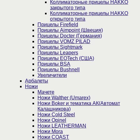
Коллиматорные прицелы HAKKO
закрытого типа
Коллиматорные прицелы HAKKO
открытого типа
Прицелы Firefield
Прицелы Aimpoint (Швеция)
Прицелы Docter (Германия)
Прицелы VOMZ PILAD
Прицелы Sightmark
Прицелы Leapers
Прицелы EOTech (США)
Прицелы BSA
Прицелы Bushnell
Увеличители
Арбалеты
Ножи
Мачете
Ножи Walther (Umarex)
Ножи Boker и тематика АК(Автомат
Калашникова)
Ножи Cold Steel
Ножи Opinel
Ножи LEATHERMAN
Ножи Mora
Ножи COAST