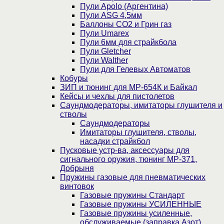
Пули Apolo (Аргентина)
Пули ASG 4,5мм
Баллоны CO2 и Грин газ
Пули Umarex
Пули 6мм для страйкбола
Пули Gletcher
Пули Walther
Пули для Гелевых Автоматов
Кобуры
ЗИП и тюнинг для МР-654К и Байкал
Кейсы и чехлы для пистолетов
Саундмодераторы, имитаторы глушителя и
стволы
Саундмодераторы
Имитаторы глушителя, стволы,
насадки страйкбол
Пусковые устр-ва, аксессуары для
сигнального оружия, тюнинг МР-371,
Добрыня
Пружины газовые для пневматических
винтовок
Газовые пружины Стандарт
Газовые пружины УСИЛЕННЫЕ
Газовые пружины усиленные,
обслуживаемые (заправка Азот)