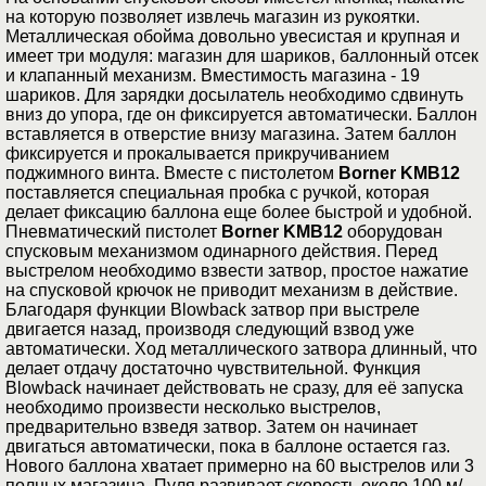
на которую позволяет извлечь магазин из рукоятки.
Металлическая обойма довольно увесистая и крупная и
имеет три модуля: магазин для шариков, баллонный отсек
и клапанный механизм. Вместимость магазина - 19
шариков. Для зарядки досылатель необходимо сдвинуть
вниз до упора, где он фиксируется автоматически. Баллон
вставляется в отверстие внизу магазина. Затем баллон
фиксируется и прокалывается прикручиванием
поджимного винта. Вместе с пистолетом
Borner KMB12
поставляется специальная пробка с ручкой, которая
делает фиксацию баллона еще более быстрой и удобной.
Пневматический пистолет
Borner KMB12
оборудован
спусковым механизмом одинарного действия. Перед
выстрелом необходимо взвести затвор, простое нажатие
на спусковой крючок не приводит механизм в действие.
Благодаря функции Blowback затвор при выстреле
двигается назад, производя следующий взвод уже
автоматически. Ход металлического затвора длинный, что
делает отдачу достаточно чувствительной. Функция
Blowback начинает действовать не сразу, для её запуска
необходимо произвести несколько выстрелов,
предварительно взведя затвор. Затем он начинает
двигаться автоматически, пока в баллоне остается газ.
Нового баллона хватает примерно на 60 выстрелов или 3
полных магазина. Пуля развивает скорость около 100 м/