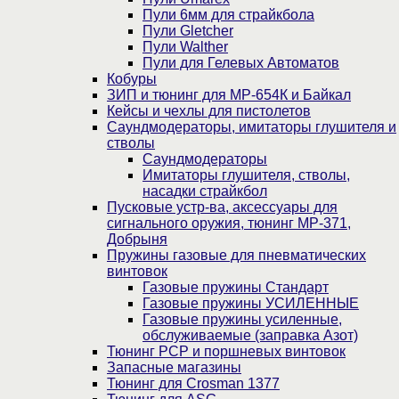
Пули 6мм для страйкбола
Пули Gletcher
Пули Walther
Пули для Гелевых Автоматов
Кобуры
ЗИП и тюнинг для МР-654К и Байкал
Кейсы и чехлы для пистолетов
Саундмодераторы, имитаторы глушителя и
стволы
Саундмодераторы
Имитаторы глушителя, стволы,
насадки страйкбол
Пусковые устр-ва, аксессуары для
сигнального оружия, тюнинг МР-371,
Добрыня
Пружины газовые для пневматических
винтовок
Газовые пружины Стандарт
Газовые пружины УСИЛЕННЫЕ
Газовые пружины усиленные,
обслуживаемые (заправка Азот)
Тюнинг PCP и поршневых винтовок
Запасные магазины
Тюнинг для Crosman 1377