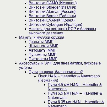
Винтовки GAMO (Испания)
Винтовки Stoeger (Италия)
Винтовки Ataman (Россия)
Винтовки Borner (Тайвань)
Винтовки EVANIX (Корея)
Винтовки Cybergun (Франция)
Насосы для винтовок PCP и баллоны
высокого давления
Макеты и муляжи оружия
Гранаты ММГ
Штык-ножи ММГ
Автоматы ММГ
Пулеметы ММГ
Пистолеты ММГ
Аксессуары и ЗИП для пневматики, пусковые
устр-ва
Пули, шарики, баллончики со2
Пули H&N – Haendler & Natermann
(Германия)
Пули 4,5 мм H&N – Haendler &
Natermann
Пули 5,5 мм H&N – Haendler &
Natermann
Пули 6,35 мм H&N – Haendler &
Natermann