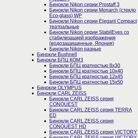
Бинокли Nikon серии Prostaff 3
Бинокли Nikon серии Monarch (стекло
Eco-glass) WP
Бинокли Nikon серии Elegant Compact
театральные
Бинокли Nikon серии StabilEyes со
стабилизацией изображения
(водозащищенные, Япония)
Бинокли Nikon разные
Бинокли Bushnell
Бинокли БПЦ КОМЗ
Бинокли БПЦ кратностью 8х30
Бинокли БПЦ кратностью 10х40
Бинокли БПЦ кратностью 12х45
Бинокли БПЦ кратностью 15х50
Бинокли OLYMPUS
Бинокли CARL ZEISS
Бинокли CARL ZEISS серия
CONQUEST
Бинокли CARL ZEISS серия TERRA
ED
Бинокли CARL ZEISS серия
CONQUEST HD
Бинокли CARL ZEISS серия VICTORY
Бинокли CARL ZEISS серия VICTORY