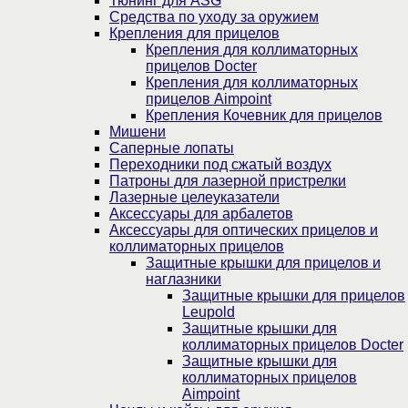
Тюнинг для ASG
Средства по уходу за оружием
Крепления для прицелов
Крепления для коллиматорных
прицелов Docter
Крепления для коллиматорных
прицелов Aimpoint
Крепления Кочевник для прицелов
Мишени
Саперные лопаты
Переходники под сжатый воздух
Патроны для лазерной пристрелки
Лазерные целеуказатели
Аксессуары для арбалетов
Аксессуары для оптических прицелов и
коллиматорных прицелов
Защитные крышки для прицелов и
наглазники
Защитные крышки для прицелов
Leupold
Защитные крышки для
коллиматорных прицелов Docter
Защитные крышки для
коллиматорных прицелов
Aimpoint