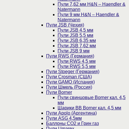
Пули 7,62 мм H&N – Haendler &
Natermann
Пули 9 мм H&N – Haendler &
Natermann
Пули JSB (Чехия)
Пули JSB 4,5 мм
Пули JSB 5,5 мм
Пули JSB 6,35 мм
Пули JSB 7,62 мм
Пули JSB 9 мм
Пули RWS (Германия)
Пули RWS 4,5 мм
Пули RWS 5,5 мм
Пули Stoeger (Германия)
Пули Crosman (США)
Пули GAMO (Испания)
Пули Шмель (Россия)
Пули Borner
Пули свинцовые Borner кал. 4,5
мм
Шарики BB Borner кал. 4,5 мм
Пули Apolo (Аргентина)
Пули ASG 4,5мм
Баллоны CO2 и Грин газ
Пули Umarex