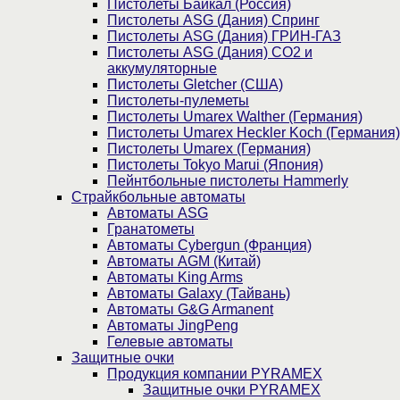
Пистолеты Байкал (Россия)
Пистолеты ASG (Дания) Спринг
Пистолеты ASG (Дания) ГРИН-ГАЗ
Пистолеты ASG (Дания) CO2 и
аккумуляторные
Пистолеты Gletcher (США)
Пистолеты-пулеметы
Пистолеты Umarex Walther (Германия)
Пистолеты Umarex Heckler Koch (Германия)
Пистолеты Umarex (Германия)
Пистолеты Tokyo Marui (Япония)
Пейнтбольные пистолеты Hammerly
Страйкбольные автоматы
Автоматы ASG
Гранатометы
Автоматы Cybergun (Франция)
Автоматы AGM (Китай)
Автоматы King Arms
Автоматы Galaxy (Тайвань)
Автоматы G&G Armanent
Автоматы JingPeng
Гелевые автоматы
Защитные очки
Продукция компании PYRAMEX
Защитные очки PYRAMEX