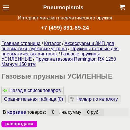
Pneumopistols
Интернет магазин пневматического оружия
+7 (499) 391-89-24
Главная страница
/
Каталог
/
Аксессуары и ЗИП для
пневматики, пусковые устр-ва
/
Пружины газовые для
пневматических винтовок
/
Газовые пружины
УСИЛЕННЫЕ
/
Пружина газовая Remington RX 1250
Магнум 150 атм
Газовые пружины УСИЛЕННЫЕ
Назад в список товаров
Сравнительная таблица (
0
)
Фильтр по каталогу
В
корзине
товаров:
0
, на сумму
0 руб.
распродажа