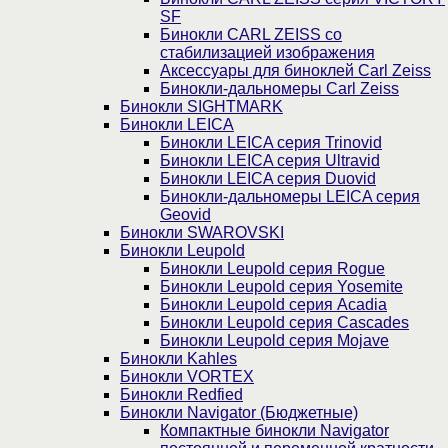
SF
Бинокли CARL ZEISS со
стабилизацией изображения
Аксессуары для биноклей Carl Zeiss
Бинокли-дальномеры Carl Zeiss
Бинокли SIGHTMARK
Бинокли LEICA
Бинокли LEICA серия Trinovid
Бинокли LEICA серия Ultravid
Бинокли LEICA серия Duovid
Бинокли-дальномеры LEICA серия
Geovid
Бинокли SWAROVSKI
Бинокли Leupold
Бинокли Leupold серия Rogue
Бинокли Leupold серия Yosemite
Бинокли Leupold серия Acadia
Бинокли Leupold серия Cascades
Бинокли Leupold серия Mojave
Бинокли Kahles
Бинокли VORTEX
Бинокли Redfied
Бинокли Navigator (Бюджетные)
Компактные бинокли Navigator