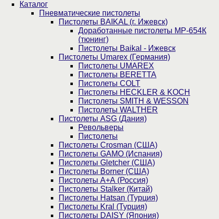
Каталог
Пнев­ма­ти­чес­кие пистолеты
Пистолеты BAIKAL (г. Ижевск)
Доработанные пистолеты МР-654К
(тюнинг)
Пистолеты Baikal - Ижевск
Пистолеты Umarex (Германия)
Пистолеты UMAREX
Пистолеты BERETTA
Пистолеты COLT
Пистолеты HECKLER & KOCH
Пистолеты SMITH & WESSON
Пистолеты WALTHER
Пистолеты ASG (Дания)
Револьверы
Пистолеты
Пистолеты Crosman (США)
Пистолеты GAMO (Испания)
Пистолеты Gletcher (США)
Пистолеты Borner (США)
Пистолеты А+А (Россия)
Пистолеты Stalker (Китай)
Пистолеты Hatsan (Турция)
Пистолеты Kral (Турция)
Пистолеты DAISY (Япония)