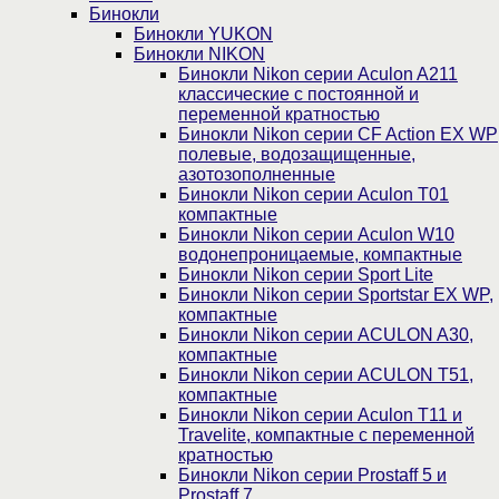
Бинокли
Бинокли YUKON
Бинокли NIKON
Бинокли Nikon серии Aculon A211
классические с постоянной и
переменной кратностью
Бинокли Nikon серии СF Action EX WP
полевые, водозащищенные,
азотозополненные
Бинокли Nikon серии Aculon T01
компактные
Бинокли Nikon серии Aculon W10
водонепроницаемые, компактные
Бинокли Nikon серии Sport Lite
Бинокли Nikon серии Sportstar EX WP,
компактные
Бинокли Nikon серии ACULON A30,
компактные
Бинокли Nikon серии ACULON Т51,
компактные
Бинокли Nikon серии Aculon T11 и
Travelite, компактные с переменной
кратностью
Бинокли Nikon серии Prostaff 5 и
Prostaff 7