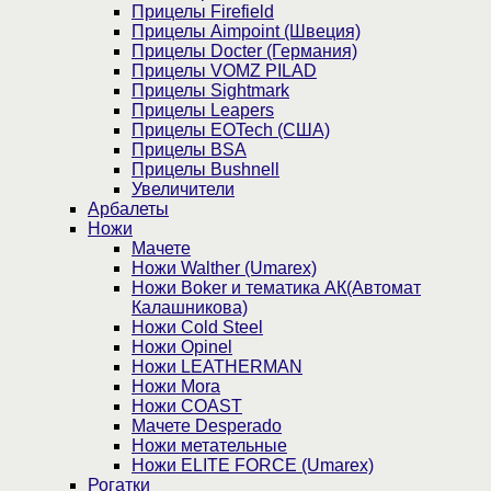
Прицелы Firefield
Прицелы Aimpoint (Швеция)
Прицелы Docter (Германия)
Прицелы VOMZ PILAD
Прицелы Sightmark
Прицелы Leapers
Прицелы EOTech (США)
Прицелы BSA
Прицелы Bushnell
Увеличители
Арбалеты
Ножи
Мачете
Ножи Walther (Umarex)
Ножи Boker и тематика АК(Автомат
Калашникова)
Ножи Cold Steel
Ножи Opinel
Ножи LEATHERMAN
Ножи Mora
Ножи COAST
Мачете Desperado
Ножи метательные
Ножи ELITE FORCE (Umarex)
Рогатки