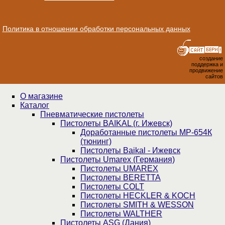
Политика в отношении обработки персональных данных
создание
поддержка и
продвижение
сайтов
О магазине
Каталог
Пнев­ма­ти­чес­кие пистолеты
Пистолеты BAIKAL (г. Ижевск)
Доработанные пистолеты МР-654К
(тюнинг)
Пистолеты Baikal - Ижевск
Пистолеты Umarex (Германия)
Пистолеты UMAREX
Пистолеты BERETTA
Пистолеты COLT
Пистолеты HECKLER & KOCH
Пистолеты SMITH & WESSON
Пистолеты WALTHER
Пистолеты ASG (Дания)