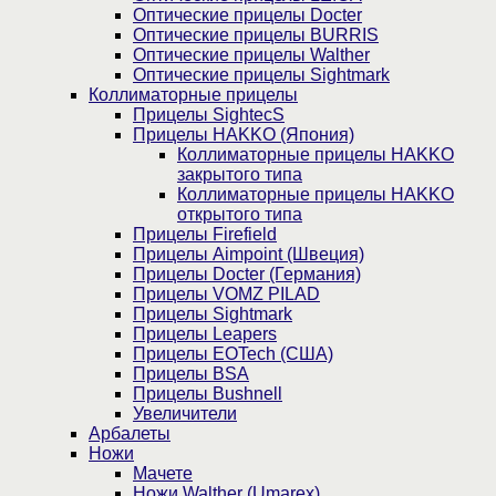
Оптические прицелы Docter
Оптические прицелы BURRIS
Оптические прицелы Walther
Оптические прицелы Sightmark
Коллиматорные прицелы
Прицелы SightecS
Прицелы HAKKO (Япония)
Коллиматорные прицелы HAKKO
закрытого типа
Коллиматорные прицелы HAKKO
открытого типа
Прицелы Firefield
Прицелы Aimpoint (Швеция)
Прицелы Docter (Германия)
Прицелы VOMZ PILAD
Прицелы Sightmark
Прицелы Leapers
Прицелы EOTech (США)
Прицелы BSA
Прицелы Bushnell
Увеличители
Арбалеты
Ножи
Мачете
Ножи Walther (Umarex)