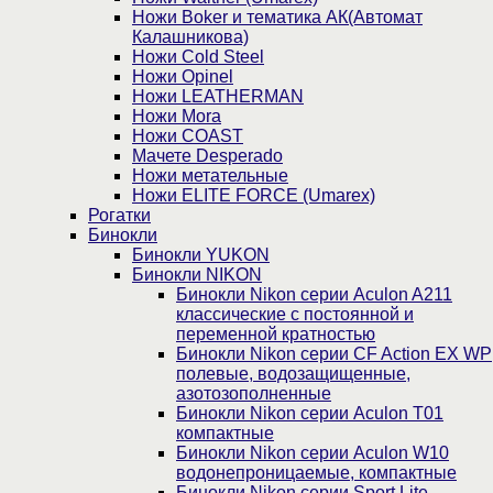
Ножи Boker и тематика АК(Автомат
Калашникова)
Ножи Cold Steel
Ножи Opinel
Ножи LEATHERMAN
Ножи Mora
Ножи COAST
Мачете Desperado
Ножи метательные
Ножи ELITE FORCE (Umarex)
Рогатки
Бинокли
Бинокли YUKON
Бинокли NIKON
Бинокли Nikon серии Aculon A211
классические с постоянной и
переменной кратностью
Бинокли Nikon серии СF Action EX WP
полевые, водозащищенные,
азотозополненные
Бинокли Nikon серии Aculon T01
компактные
Бинокли Nikon серии Aculon W10
водонепроницаемые, компактные
Бинокли Nikon серии Sport Lite