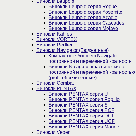
Бинокли Leupold
Бинокли Leupold серия Rogue
Бинокли Leupold серия Yosemite
Бинокли Leupold серия Acadia
Бинокли Leupold серия Cascades
Бинокли Leupold серия Mojave
Бинокли Kahles
Бинокли VORTEX
Бинокли Redfied
Бинокли Navigator (Бюджетные)
Компактные бинокли Navigator
постоянной и переменной кратности
Бинокли Navigator классические с
постоянной и переменной кратностью
(profi, обрезиненные)
Бинокли Combat
Бинокли PENTAX
Бинокли PENTAX серия U
Бинокли PENTAX серия Papilio
Бинокли PENTAX серия S
Бинокли PENTAX серия PCF
Бинокли PENTAX серия DCF
Бинокли PENTAX серия UCF
Бинокли PENTAX серия Marine
Бинокли Veber