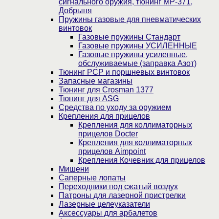
сигнального оружия, тюнинг МР-371,
Добрыня
Пружины газовые для пневматических
винтовок
Газовые пружины Стандарт
Газовые пружины УСИЛЕННЫЕ
Газовые пружины усиленные,
обслуживаемые (заправка Азот)
Тюнинг PCP и поршневых винтовок
Запасные магазины
Тюнинг для Crosman 1377
Тюнинг для ASG
Средства по уходу за оружием
Крепления для прицелов
Крепления для коллиматорных
прицелов Docter
Крепления для коллиматорных
прицелов Aimpoint
Крепления Кочевник для прицелов
Мишени
Саперные лопаты
Переходники под сжатый воздух
Патроны для лазерной пристрелки
Лазерные целеуказатели
Аксессуары для арбалетов