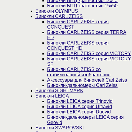
Бинокли БПЦ кратностью 12х45
Бинокли БПЦ кратностью 15х50
Бинокли OLYMPUS
Бинокли CARL ZEISS
Бинокли CARL ZEISS серия
CONQUEST
Бинокли CARL ZEISS серия TERRA
ED
Бинокли CARL ZEISS серия
CONQUEST HD
Бинокли CARL ZEISS серия VICTORY
Бинокли CARL ZEISS серия VICTORY
SF
Бинокли CARL ZEISS со
стабилизацией изображения
Аксессуары для биноклей Carl Zeiss
Бинокли-дальномеры Carl Zeiss
Бинокли SIGHTMARK
Бинокли LEICA
Бинокли LEICA серия Trinovid
Бинокли LEICA серия Ultravid
Бинокли LEICA серия Duovid
Бинокли-дальномеры LEICA серия
Geovid
Бинокли SWAROVSKI