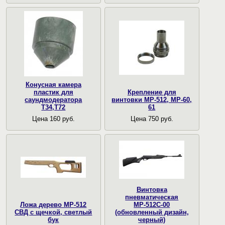
Конусная камера
пластик для
Крепление для
саундмодератора
винтовки МР-512, МР-60,
Т34,Т72
61
Цена 160 руб.
Цена 750 руб.
Винтовка
пневматическая
Ложа дерево МР-512
МР-512С-00
СВД с щечкой, светлый
(обновленный дизайн,
бук
черный)