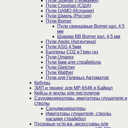
Пули Stoeger (Германия)
Пули Crosman (США)
Пули GAMO (Испания)
Пули Шмель (Россия)
Пули Borner
Пули свинцовые Borner кал. 4,5
мм
Шарики BB Borner кал. 4,5 мм
Пули Apolo (Аргентина)
Пули ASG 4,5мм
Баллоны CO2 и Грин газ
Пули Umarex
Пули 6мм для страйкбола
Пули Gletcher
Пули Walther
Пули для Гелевых Автоматов
Кобуры
ЗИП и тюнинг для МР-654К и Байкал
Кейсы и чехлы для пистолетов
Саундмодераторы, имитаторы глушителя и
стволы
Саундмодераторы
Имитаторы глушителя, стволы,
насадки страйкбол
Пусковые устр-ва, аксессуары для