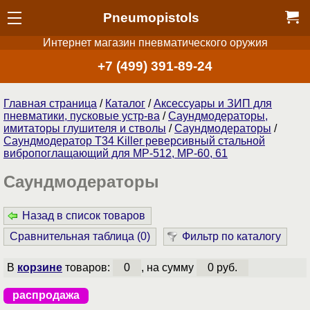
Pneumopistols
Интернет магазин пневматического оружия
+7 (499) 391-89-24
Главная страница
/
Каталог
/
Аксессуары и ЗИП для
пневматики, пусковые устр-ва
/
Саундмодераторы,
имитаторы глушителя и стволы
/
Саундмодераторы
/
Саундмодератор T34 Killer реверсивный стальной
вибропоглащающий для МР-512, МР-60, 61
Саундмодераторы
Назад в список товаров
Сравнительная таблица (
0
)
Фильтр по каталогу
В
корзине
товаров:
0
, на сумму
0 руб.
распродажа