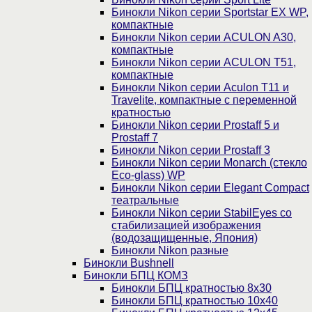
Бинокли Nikon серии Sportstar EX WP,
компактные
Бинокли Nikon серии ACULON A30,
компактные
Бинокли Nikon серии ACULON Т51,
компактные
Бинокли Nikon серии Aculon T11 и
Travelite, компактные с переменной
кратностью
Бинокли Nikon серии Prostaff 5 и
Prostaff 7
Бинокли Nikon серии Prostaff 3
Бинокли Nikon серии Monarch (стекло
Eco-glass) WP
Бинокли Nikon серии Elegant Compact
театральные
Бинокли Nikon серии StabilEyes со
стабилизацией изображения
(водозащищенные, Япония)
Бинокли Nikon разные
Бинокли Bushnell
Бинокли БПЦ КОМЗ
Бинокли БПЦ кратностью 8х30
Бинокли БПЦ кратностью 10х40