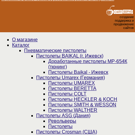
создание
поддержка и
продвижение
сайтов
О магазине
Каталог
Пнев­ма­ти­чес­кие пистолеты
Пистолеты BAIKAL (г. Ижевск)
Доработанные пистолеты МР-654К
(тюнинг)
Пистолеты Baikal - Ижевск
Пистолеты Umarex (Германия)
Пистолеты UMAREX
Пистолеты BERETTA
Пистолеты COLT
Пистолеты HECKLER & KOCH
Пистолеты SMITH & WESSON
Пистолеты WALTHER
Пистолеты ASG (Дания)
Револьверы
Пистолеты
Пистолеты Crosman (США)