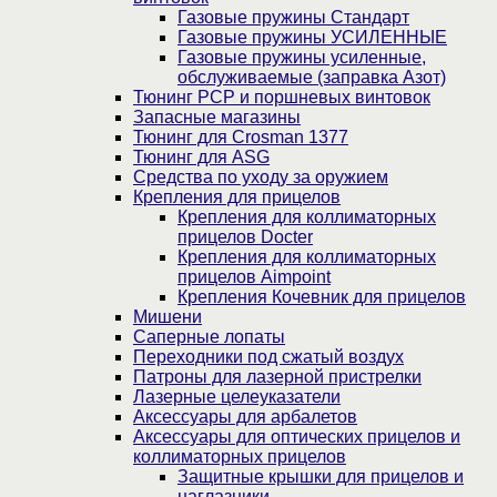
Газовые пружины Стандарт
Газовые пружины УСИЛЕННЫЕ
Газовые пружины усиленные,
обслуживаемые (заправка Азот)
Тюнинг PCP и поршневых винтовок
Запасные магазины
Тюнинг для Crosman 1377
Тюнинг для ASG
Средства по уходу за оружием
Крепления для прицелов
Крепления для коллиматорных
прицелов Docter
Крепления для коллиматорных
прицелов Aimpoint
Крепления Кочевник для прицелов
Мишени
Саперные лопаты
Переходники под сжатый воздух
Патроны для лазерной пристрелки
Лазерные целеуказатели
Аксессуары для арбалетов
Аксессуары для оптических прицелов и
коллиматорных прицелов
Защитные крышки для прицелов и
наглазники