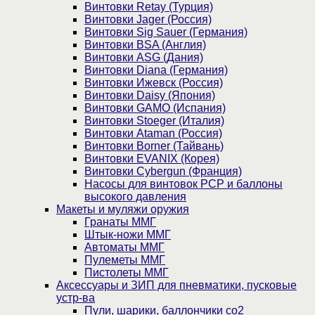
Винтовки Retay (Турция)
Винтовки Jager (Россия)
Винтовки Sig Sauer (Германия)
Винтовки BSA (Англия)
Винтовки ASG (Дания)
Винтовки Diana (Германия)
Винтовки Ижевск (Россия)
Винтовки Daisy (Япония)
Винтовки GAMO (Испания)
Винтовки Stoeger (Италия)
Винтовки Ataman (Россия)
Винтовки Borner (Тайвань)
Винтовки EVANIX (Корея)
Винтовки Cybergun (Франция)
Насосы для винтовок PCP и баллоны
высокого давления
Макеты и муляжи оружия
Гранаты ММГ
Штык-ножи ММГ
Автоматы ММГ
Пулеметы ММГ
Пистолеты ММГ
Аксессуары и ЗИП для пневматики, пусковые
устр-ва
Пули, шарики, баллончики со2