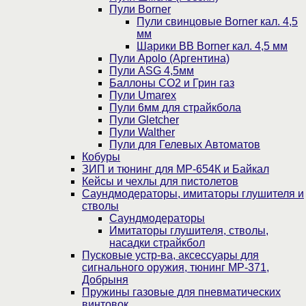
Пули Borner
Пули свинцовые Borner кал. 4,5
мм
Шарики BB Borner кал. 4,5 мм
Пули Apolo (Аргентина)
Пули ASG 4,5мм
Баллоны CO2 и Грин газ
Пули Umarex
Пули 6мм для страйкбола
Пули Gletcher
Пули Walther
Пули для Гелевых Автоматов
Кобуры
ЗИП и тюнинг для МР-654К и Байкал
Кейсы и чехлы для пистолетов
Саундмодераторы, имитаторы глушителя и
стволы
Саундмодераторы
Имитаторы глушителя, стволы,
насадки страйкбол
Пусковые устр-ва, аксессуары для
сигнального оружия, тюнинг МР-371,
Добрыня
Пружины газовые для пневматических
винтовок