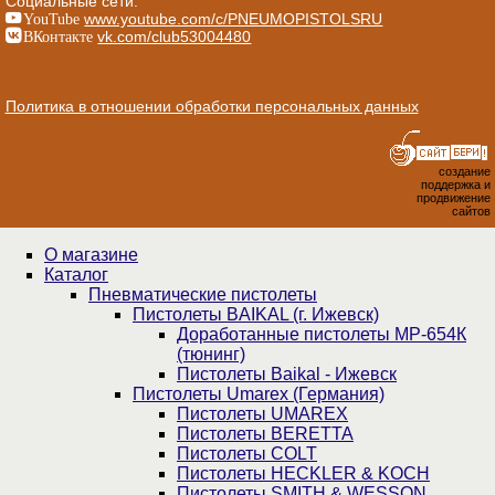
Социальные сети:
YouTube
www.youtube.com/c/PNEUMOPISTOLSRU
ВКонтакте
vk.com/club53004480
Политика в отношении обработки персональных данных
создание
поддержка и
продвижение
сайтов
О магазине
Каталог
Пнев­ма­ти­чес­кие пистолеты
Пистолеты BAIKAL (г. Ижевск)
Доработанные пистолеты МР-654К
(тюнинг)
Пистолеты Baikal - Ижевск
Пистолеты Umarex (Германия)
Пистолеты UMAREX
Пистолеты BERETTA
Пистолеты COLT
Пистолеты HECKLER & KOCH
Пистолеты SMITH & WESSON