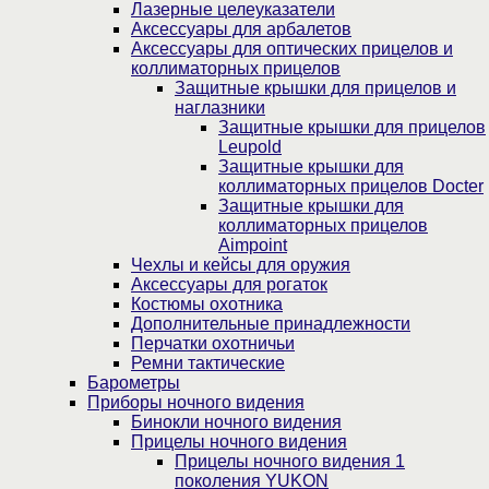
Лазерные целеуказатели
Аксессуары для арбалетов
Аксессуары для оптических прицелов и
коллиматорных прицелов
Защитные крышки для прицелов и
наглазники
Защитные крышки для прицелов
Leupold
Защитные крышки для
коллиматорных прицелов Docter
Защитные крышки для
коллиматорных прицелов
Aimpoint
Чехлы и кейсы для оружия
Аксессуары для рогаток
Костюмы охотника
Дополнительные принадлежности
Перчатки охотничьи
Ремни тактические
Барометры
Приборы ночного видения
Бинокли ночного видения
Прицелы ночного видения
Прицелы ночного видения 1
поколения YUKON