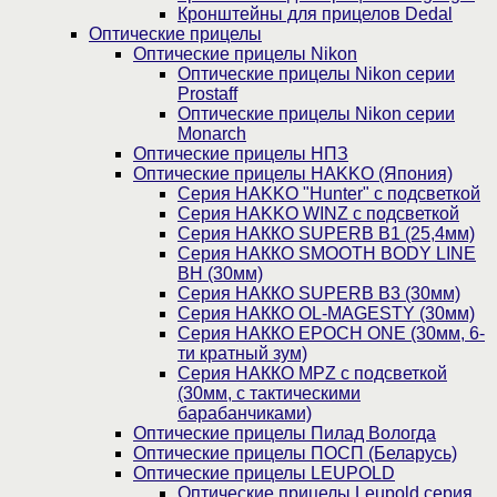
Кронштейны для прицелов Dedal
Оптические прицелы
Оптические прицелы Nikon
Оптические прицелы Nikon серии
Prostaff
Оптические прицелы Nikon серии
Monarch
Оптические прицелы НПЗ
Оптические прицелы HAKKO (Япония)
Cерия HAKKO "Hunter" с подсветкой
Серия НAKKO WINZ с подсветкой
Серия НАККО SUPERB B1 (25,4мм)
Серия НАККО SMOOTH BODY LINE
BH (30мм)
Серия НАККО SUPERB B3 (30мм)
Серия НАККО OL-MAGESTY (30мм)
Серия НАККО EPOCH ONE (30мм, 6-
ти кратный зум)
Серия НАККО MPZ с подсветкой
(30мм, c тактическими
барабанчиками)
Оптические прицелы Пилад Вологда
Оптические прицелы ПОСП (Беларусь)
Оптические прицелы LEUPOLD
Оптические прицелы Leupold серия