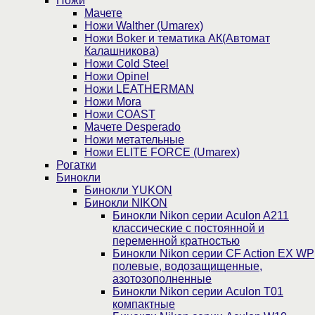
Ножи
Мачете
Ножи Walther (Umarex)
Ножи Boker и тематика АК(Автомат
Калашникова)
Ножи Cold Steel
Ножи Opinel
Ножи LEATHERMAN
Ножи Mora
Ножи COAST
Мачете Desperado
Ножи метательные
Ножи ELITE FORCE (Umarex)
Рогатки
Бинокли
Бинокли YUKON
Бинокли NIKON
Бинокли Nikon серии Aculon A211
классические с постоянной и
переменной кратностью
Бинокли Nikon серии СF Action EX WP
полевые, водозащищенные,
азотозополненные
Бинокли Nikon серии Aculon T01
компактные