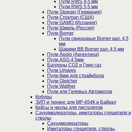
Пули RWS 4,5 мм
Пули RWS 5,5 мм
Пули Stoeger (Германия)
Пули Crosman (США)
Пули GAMO (Испания)
Пули Шмель (Россия)
Пули Borner
Пули свинцовые Borner кал. 4,5
мм
Шарики BB Borner кал. 4,5 мм
Пули Apolo (Аргентина)
Пули ASG 4,5мм
Баллоны CO2 и Грин газ
Пули Umarex
Пули 6мм для страйкбола
Пули Gletcher
Пули Walther
Пули для Гелевых Автоматов
Кобуры
ЗИП и тюнинг для МР-654К и Байкал
Кейсы и чехлы для пистолетов
Саундмодераторы, имитаторы глушителя и
стволы
Саундмодераторы
Имитаторы глушителя, стволы,