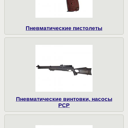
Пнев­ма­ти­чес­кие пистолеты
Пневматические винтовки, насосы
PCP