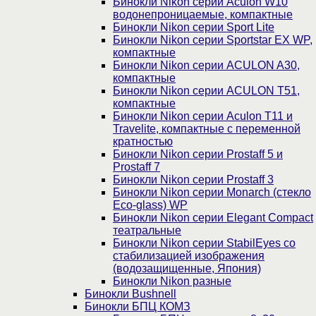
Бинокли Nikon серии Aculon W10
водонепроницаемые, компактные
Бинокли Nikon серии Sport Lite
Бинокли Nikon серии Sportstar EX WP,
компактные
Бинокли Nikon серии ACULON A30,
компактные
Бинокли Nikon серии ACULON Т51,
компактные
Бинокли Nikon серии Aculon T11 и
Travelite, компактные с переменной
кратностью
Бинокли Nikon серии Prostaff 5 и
Prostaff 7
Бинокли Nikon серии Prostaff 3
Бинокли Nikon серии Monarch (стекло
Eco-glass) WP
Бинокли Nikon серии Elegant Compact
театральные
Бинокли Nikon серии StabilEyes со
стабилизацией изображения
(водозащищенные, Япония)
Бинокли Nikon разные
Бинокли Bushnell
Бинокли БПЦ КОМЗ