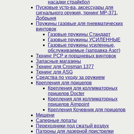
насадки страйкбол
Пусковые устр-ва, аксессуары для
сигнального оружия, тюнинг МР-371,
Добрыня
Пружины газовые для пневматических
винтовок
Газовые пружины Стандарт
Газовые пружины УСИЛЕННЫЕ
Газовые пружины усиленные,
обслуживаемые (заправка Азот)
Тюнинг PCP и поршневых винтовок
Запасные магазины
Тюнинг для Crosman 1377
Тюнинг для ASG
Средства по уходу за оружием
Крепления для прицелов
Крепления для коллиматорных
прицелов Docter
Крепления для коллиматорных
прицелов Aimpoint
Крепления Кочевник для прицелов
Мишени
Саперные лопаты
Переходники под сжатый воздух
Патроны для лазерной пристрелки