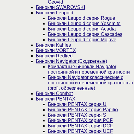
Geovid
Бинокли SWAROVSKI
Бинокли Leupold
Бинокли Leupold серия Rogue
Бинокли Leupold серия Yosemite
Бинокли Leupold серия Acadia
Бинокли Leupold серия Cascades
Бинокли Leupold серия Mojave
Бинокли Kahles
Бинокли VORTEX
Бинокли Redfied
Бинокли Navigator (Бюджетные)
Компактные бинокли Navigator
постоянной и переменной кратности
Бинокли Navigator классические с
постоянной и переменной кратностью
(profi, обрезиненные)
Бинокли Combat
Бинокли PENTAX
Бинокли PENTAX серия U
Бинокли PENTAX серия Papilio
Бинокли PENTAX серия S
Бинокли PENTAX серия PCF
Бинокли PENTAX серия DCF
Бинокли PENTAX серия UCF